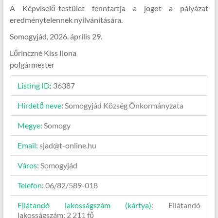
A Képviselő-testület fenntartja a jogot a pályázat
eredménytelennek nyilvánítására.
Somogyjád, 2026. április 29.
Lőrinczné Kiss Ilona
polgármester
Listing ID
:
36387
Hirdető neve
:
Somogyjád Község Önkormányzata
Megye
:
Somogy
Email
:
sjad@t-online.hu
Város
:
Somogyjád
Telefon
:
06/82/589-018
Ellátandó lakosságszám (kártya)
:
Ellátandó
lakosságszám: 2 211 fő