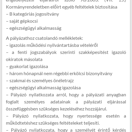
Kormányrendeletben előírt egyéb feltételek biztosítása
– B kategóriás jogosítvány
– saját gépkocsi
– egészségügyi alkalmasság
A pályázathoz csatolandó mellékletek:
– igazolás működési nyilvántartásba vételéről
– a fenti jogszabályok szerinti szakképesítést igazoló
okiratok másolata
– gyakorlat igazolása
– három hónapnál nem régebbi erkölcsi bizonyítvány
– szakmai és személyes önéletrajz
– egészségügyi alkalmasság igazolása
– Pályázó nyilatkozata arról, hogy a pályázati anyagban
foglalt személyes adatainak a pályázati eljárással
összefüggésben szükséges kezeléséhez hozzájárul.
– Pályázó nyilatkozata, hogy nyertessége esetén a
működtetéshez szükséges feltételeket teljesíti.
– Pályázó nyilatkozata, hogy a személyét érintő kérdés