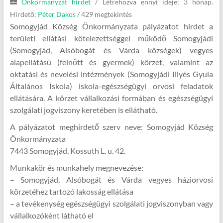
Önkormányzat hirdet
/
Létrehozva ennyi ideje: 3 hónap.
Hirdető:
Péter Dakos
/ 429 megtekintés
Somogyjád Község Önkormányzata pályázatot hirdet a
területi ellátási kötelezettséggel működő Somogyjádi
(Somogyjád, Alsóbogát és Várda községek) vegyes
alapellátású (felnőtt és gyermek) körzet, valamint az
oktatási és nevelési intézmények (Somogyjádi Illyés Gyula
Általános Iskola) iskola-egészségügyi orvosi feladatok
ellátására. A körzet vállalkozási formában és egészségügyi
szolgálati jogviszony keretében is ellátható.
A pályázatot meghirdető szerv neve: Somogyjád Község
Önkormányzata
7443 Somogyjád, Kossuth L. u. 42.
Munkakör és munkahely megnevezése:
– Somogyjád, Alsóbogát és Várda vegyes háziorvosi
körzetéhez tartozó lakosság ellátása
– a tevékenység egészségügyi szolgálati jogviszonyban vagy
vállalkozóként látható el