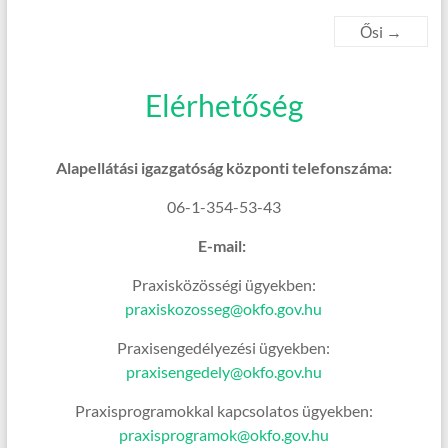
Ősi
→
Elérhetőség
Alapellátási igazgatóság központi telefonszáma:
06-1-354-53-43
E-mail:
Praxisközösségi ügyekben:
praxiskozosseg@okfo.gov.hu
Praxisengedélyezési ügyekben:
praxisengedely@okfo.gov.hu
Praxisprogramokkal kapcsolatos ügyekben:
praxisprogramok@okfo.gov.hu