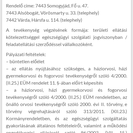
Rendelő címe: 7443 Somogyjád, Fő u. 47.
7443 Alsóbogát, Vörösmarty u. 33. (telephely)
7442 Várda, Hársfa u. 114. (telephely)
A tevékenység végzésének formája: területi ellátási
kötelezettséggel egészségügyi szolgálati jogviszonyban /
feladatellátási szerződéssel vállalkozóként.
Pályázati feltételek:
– büntetlen előélet
– az ellátás nyújtásához szükséges, a háziorvosi, házi
gyermekorvosi és fogorvosi tevékenységről szóló 4/2000.
(II.25.) EÜM rendelet 11. §-ában előírt képesítés
– a háziorvosi, házi gyermekorvosi és fogorvosi
tevékenységről szóló 4/2000. (II.25.) EÜM rendeletben, az
önálló orvosi tevékenységről szóló 2000. évi II. törvény, e
törvény végrehajtásáról szóló 313/2011. (XII.23.)
Kormányrendeletben, és az egészségügyi szolgáltatás
gyakorlásának általános feltételeiről, valamint a működési
engedélyezési eljárásról szóló 96/2003. (VII. 15.)