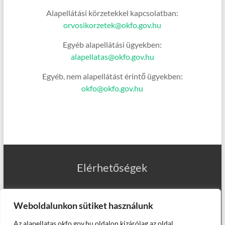
Alapellátási körzetekkel kapcsolatban:
orvosikorzetek@okfo.gov.hu
Egyéb alapellátási ügyekben:
alapellatas@okfo.gov.hu
Egyéb, nem alapellátást érintő ügyekben:
okfo@okfo.gov.hu
Elérhetőségek
Weboldalunkon sütiket használunk
Az alapellatas.okfo.gov.hu oldalon kizárólag az oldal