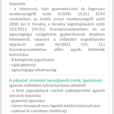
képesítés
- a háziorvosi, házi gyermekorvosi és fogorvosi
tevékenységről szóló 4/2000. (II.25.) EÜM
rendeletben, az önálló orvosi tevékenységről szóló
2000. évi II. törvény, e törvény végrehajtásáról szóló
313/2011. (XII.23.) Kormányrendeletben, és az
egészségügyi szolgáltatás gyakorlásának általános
feltételeiről, valamint a működési engedélyezési
eljárásról szóló 96/2003. (VII. 15.)
Kormányrendeletben előírt egyéb feltételek
biztosítása
- B kategóriás jogosítvány
- saját gépkocsi
- egészségügyi alkalmasság
A pályázat részeként benyújtandó iratok, igazolások
:
-
igazolás működési nyilvántartásba vételéről
- a fenti jogszabályok szerinti szakképesítést igazoló
okiratok másolata
- gyakorlat igazolása
- három hónapnál nem régebbi erkölcsi bizonyítvány
- szakmai és személyes önéletrajz