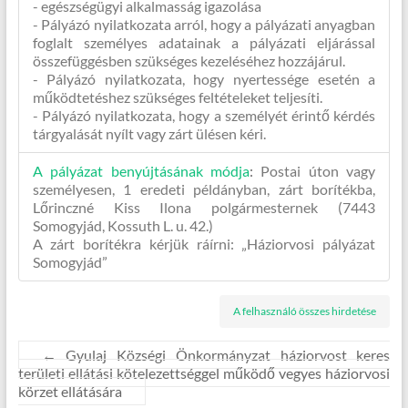
- egészségügyi alkalmasság igazolása
- Pályázó nyilatkozata arról, hogy a pályázati anyagban
foglalt személyes adatainak a pályázati eljárással
összefüggésben szükséges kezeléséhez hozzájárul.
- Pályázó nyilatkozata, hogy nyertessége esetén a
működtetéshez szükséges feltételeket teljesíti.
- Pályázó nyilatkozata, hogy a személyét érintő kérdés
tárgyalását nyílt vagy zárt ülésen kéri.
A pályázat benyújtásának módja
:
Postai úton vagy
személyesen, 1 eredeti példányban, zárt borítékba,
Lőrinczné Kiss Ilona polgármesternek (7443
Somogyjád, Kossuth L. u. 42.)
A zárt borítékra kérjük ráírni: „Háziorvosi pályázat
Somogyjád”
A felhasználó összes hirdetése
←
Gyulaj Községi Önkormányzat háziorvost keres
területi ellátási kötelezettséggel működő vegyes háziorvosi
körzet ellátására