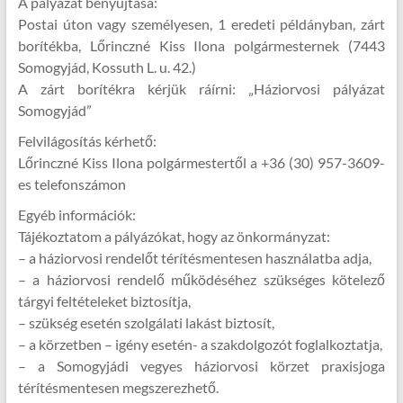
A pályázat benyújtása:
Postai úton vagy személyesen, 1 eredeti példányban, zárt
borítékba, Lőrinczné Kiss Ilona polgármesternek (7443
Somogyjád, Kossuth L. u. 42.)
A zárt borítékra kérjük ráírni: „Háziorvosi pályázat
Somogyjád”
Felvilágosítás kérhető:
Lőrinczné Kiss Ilona polgármestertől a +36 (30) 957-3609-
es telefonszámon
Egyéb információk:
Tájékoztatom a pályázókat, hogy az önkormányzat:
– a háziorvosi rendelőt térítésmentesen használatba adja,
– a háziorvosi rendelő működéséhez szükséges kötelező
tárgyi feltételeket biztosítja,
– szükség esetén szolgálati lakást biztosít,
– a körzetben – igény esetén- a szakdolgozót foglalkoztatja,
– a Somogyjádi vegyes háziorvosi körzet praxisjoga
térítésmentesen megszerezhető.