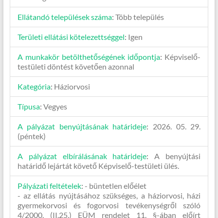
Ellátandó települések száma
:
Több település
Területi ellátási kötelezettséggel
:
Igen
A munkakör betölthetőségének időpontja
:
Képviselő-
testületi döntést követően azonnal
Kategória
:
Háziorvosi
Típusa
:
Vegyes
A pályázat benyújtásának határideje
:
2026. 05. 29.
(péntek)
A pályázat elbírálásának határideje
:
A benyújtási
határidő lejártát követő Képviselő-testületi ülés.
Pályázati feltételek
:
- büntetlen előélet
- az ellátás nyújtásához szükséges, a háziorvosi, házi
gyermekorvosi és fogorvosi tevékenységről szóló
4/2000. (II.25.) EÜM rendelet 11. §-ában előírt