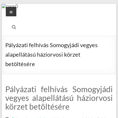
Skip
Menu
to
content
OKFŐ
Alapellátási
Igazgatóság
Pályázati felhívás Somogyjádi vegyes
alapellátású háziorvosi körzet
betöltésére
Pályázati felhívás Somogyjádi
vegyes alapellátású háziorvosi
körzet betöltésére