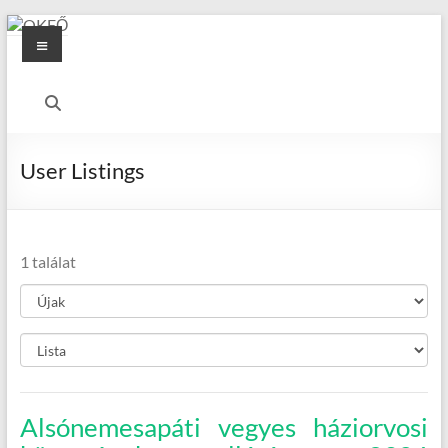
Skip
Menu
to
content
OKFŐ
Alapellátási
Igazgatóság
User Listings
1 találat
Alsónemesapáti vegyes háziorvosi