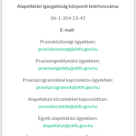
Alapellátási igazgatóság központi telefonszáma:
06-1-354-53-43
E-mail:
Praxisközösségi ügyekben:
praxiskozosseg@okfo.gov.hu
Praxisengedélyezési ügyekben:
praxisengedely@okfo.gov.hu
Praxisprogramokkal kapcsolatos ügyekben:
praxisprogramok@okfo.gov.hu
Alapellátási körzetekkel kapcsolatban:
orvosikorzetek@okfo.gov.hu
Egyéb alapellátási ügyekben:
alapellatas@okfo.gov.hu