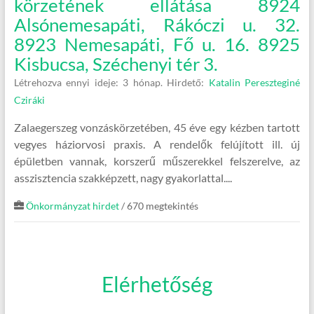
körzetének ellátása 8924
Alsónemesapáti, Rákóczi u. 32.
8923 Nemesapáti, Fő u. 16. 8925
Kisbucsa, Széchenyi tér 3.
Létrehozva ennyi ideje: 3 hónap.
Hirdető:
Katalin Pereszteginé
Cziráki
Zalaegerszeg vonzáskörzetében, 45 éve egy kézben tartott
vegyes háziorvosi praxis. A rendelők felújított ill. új
épületben vannak, korszerű műszerekkel felszerelve, az
asszisztencia szakképzett, nagy gyakorlattal....
Önkormányzat hirdet
/ 670 megtekintés
Elérhetőség