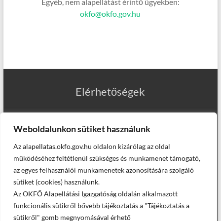
Egyéb, nem alapellátást érintő ügyekben:
okfo@okfo.gov.hu
Elérhetőségek
Weboldalunkon sütiket használunk
Az alapellatas.okfo.gov.hu oldalon kizárólag az oldal
Munkatársaink
működéséhez feltétlenül szükséges és munkamenet támogató,
az egyes felhasználói munkamenetek azonosítására szolgáló
sütiket (cookies) használunk.
Az OKFŐ Alapellátási Igazgatóság oldalán alkalmazott
Helyettesítő háziorvosaink
funkcionális sütikről bővebb tájékoztatás a "Tájékoztatás a
sütikről" gomb megnyomásával érhető