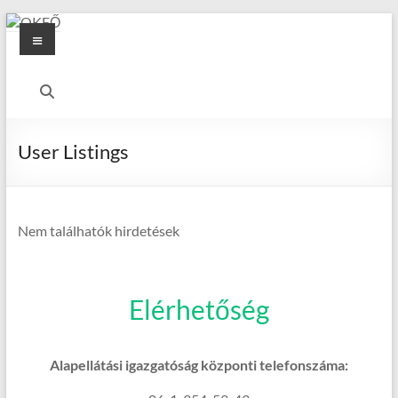
Skip
Menu
to
content
OKFŐ
Alapellátási
Igazgatóság
User Listings
Nem találhatók hirdetések
Elérhetőség
Alapellátási igazgatóság központi telefonszáma: