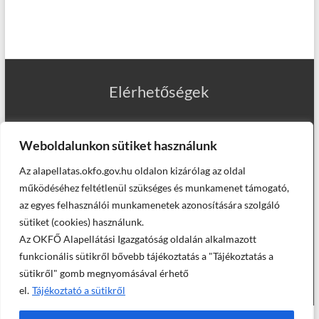
Elérhetőségek
Weboldalunkon sütiket használunk
Az alapellatas.okfo.gov.hu oldalon kizárólag az oldal
Munkatársaink
működéséhez feltétlenül szükséges és munkamenet támogató,
az egyes felhasználói munkamenetek azonosítására szolgáló
sütiket (cookies) használunk.
Az OKFŐ Alapellátási Igazgatóság oldalán alkalmazott
Helyettesítő háziorvosaink
funkcionális sütikről bővebb tájékoztatás a "Tájékoztatás a
sütikről" gomb megnyomásával érhető
el.
Tájékoztató a sütikről