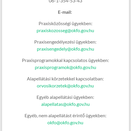
06-1-354-53-43
E-mail:
Praxisközösségi ügyekben:
praxiskozosseg@okfo.gov.hu
Praxisengedélyezési ügyekben:
praxisengedely@okfo.gov.hu
Praxisprogramokkal kapcsolatos ügyekben:
praxisprogramok@okfo.gov.hu
Alapellátási körzetekkel kapcsolatban:
orvosikorzetek@okfo.gov.hu
Egyéb alapellátási ügyekben:
alapellatas@okfo.gov.hu
Egyéb, nem alapellátást érintő ügyekben:
okfo@okfo.gov.hu