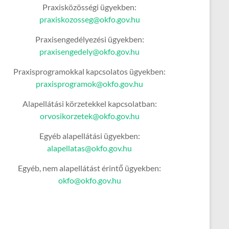
Praxisközösségi ügyekben:
praxiskozosseg@okfo.gov.hu
Praxisengedélyezési ügyekben:
praxisengedely@okfo.gov.hu
Praxisprogramokkal kapcsolatos ügyekben:
praxisprogramok@okfo.gov.hu
Alapellátási körzetekkel kapcsolatban:
orvosikorzetek@okfo.gov.hu
Egyéb alapellátási ügyekben:
alapellatas@okfo.gov.hu
Egyéb, nem alapellátást érintő ügyekben:
okfo@okfo.gov.hu