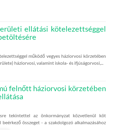
erületi ellátási kötelezettséggel
betöltésére
ötelezettséggel működő vegyes háziorvosi körzetében
ete) háziorvosi, valamint iskola- és ifjúságorvosi,...
ú felnőtt háziorvosi körzetében
ellátása
sre tekintettel az önkormányzat közvetlenül köt
ól beérkező összeget - a szakdolgozó alkalmazásához