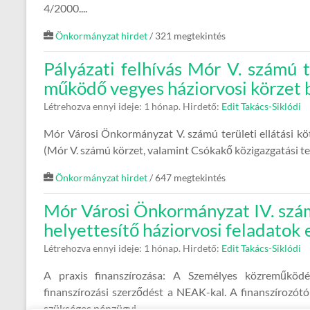
4/2000....
Önkormányzat hirdet
/ 321 megtekintés
Pályázati felhívás Mór V. számú t
működő vegyes háziorvosi körzet 
Létrehozva ennyi ideje: 1 hónap.
Hirdető:
Edit Takács-Siklódi
Mór Városi Önkormányzat V. számú területi ellátási k
(Mór V. számú körzet, valamint Csókakő közigazgatási terül
Önkormányzat hirdet
/ 647 megtekintés
Mór Városi Önkormányzat IV. szám
helyettesítő háziorvosi feladatok 
Létrehozva ennyi ideje: 1 hónap.
Hirdető:
Edit Takács-Siklódi
A praxis finanszírozása: A Személyes közreműködé
finanszírozási szerződést a NEAK-kal. A finanszírozót
szükséges pénzügyi...