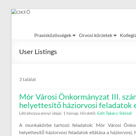
Skip
to
content
OKFŐ
Praxisközösségek
Orvosi körzetek
Kollegi
Alapellátási
Igazgatóság
User Listings
3 találat
Mór Városi Önkormányzat III. szá
helyettesítő háziorvosi feladatok 
Létrehozva ennyi ideje: 1 hónap.
Hirdető:
Edit Takács-Siklódi
A munkakörbe tartozó feladatok: Mór Városi Önkorm
helyettesítő háziorvosi feladatok ellátása a háziorvosi