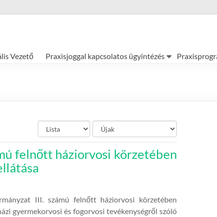
ális Vezető
Praxisjoggal kapcsolatos ügyintézés
Praxisprog
mú felnőtt háziorvosi körzetében
ellátása
ányzat III. számú felnőtt háziorvosi körzetében
, házi gyermekorvosi és fogorvosi tevékenységről szóló