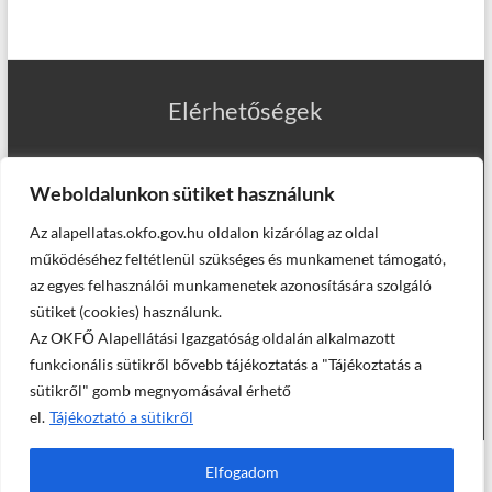
Elérhetőségek
Weboldalunkon sütiket használunk
Az alapellatas.okfo.gov.hu oldalon kizárólag az oldal
Munkatársaink
működéséhez feltétlenül szükséges és munkamenet támogató,
az egyes felhasználói munkamenetek azonosítására szolgáló
sütiket (cookies) használunk.
Az OKFŐ Alapellátási Igazgatóság oldalán alkalmazott
Helyettesítő háziorvosaink
funkcionális sütikről bővebb tájékoztatás a "Tájékoztatás a
sütikről" gomb megnyomásával érhető
el.
Tájékoztató a sütikről
© Országos Kórházi Főigazgatóság, Alapellátási Igazgatóság -
Elfogadom
2025