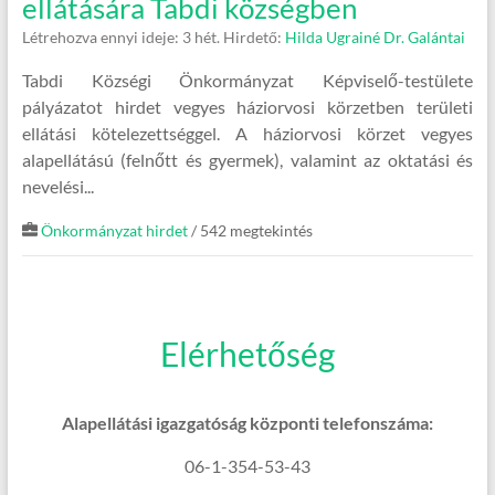
ellátására Tabdi községben
Létrehozva ennyi ideje: 3 hét.
Hirdető:
Hilda Ugrainé Dr. Galántai
Tabdi Községi Önkormányzat Képviselő-testülete
pályázatot hirdet vegyes háziorvosi körzetben területi
ellátási kötelezettséggel. A háziorvosi körzet vegyes
alapellátású (felnőtt és gyermek), valamint az oktatási és
nevelési...
Önkormányzat hirdet
/ 542 megtekintés
Elérhetőség
Alapellátási igazgatóság központi telefonszáma:
06-1-354-53-43