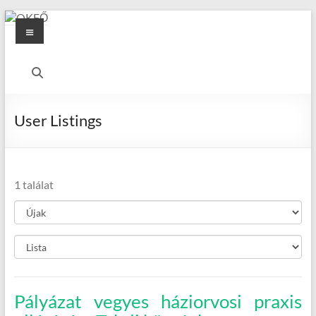
Skip
Menu
to
content
OKFŐ
Alapellátási
Igazgatóság
User Listings
1 találat
Pályázat vegyes háziorvosi praxis