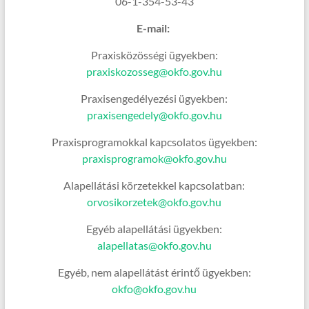
06-1-354-53-43
E-mail:
Praxisközösségi ügyekben:
praxiskozosseg@okfo.gov.hu
Praxisengedélyezési ügyekben:
praxisengedely@okfo.gov.hu
Praxisprogramokkal kapcsolatos ügyekben:
praxisprogramok@okfo.gov.hu
Alapellátási körzetekkel kapcsolatban:
orvosikorzetek@okfo.gov.hu
Egyéb alapellátási ügyekben:
alapellatas@okfo.gov.hu
Egyéb, nem alapellátást érintő ügyekben:
okfo@okfo.gov.hu