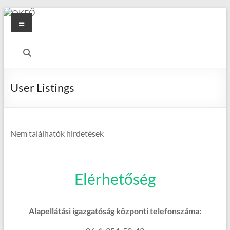
Skip
Menu
to
content
OKFŐ
Alapellátási
Igazgatóság
User Listings
Nem találhatók hirdetések
Elérhetőség
Alapellátási igazgatóság központi telefonszáma: