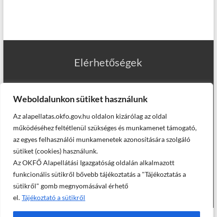
Elérhetőségek
Weboldalunkon sütiket használunk
Az alapellatas.okfo.gov.hu oldalon kizárólag az oldal
Munkatársaink
működéséhez feltétlenül szükséges és munkamenet támogató,
az egyes felhasználói munkamenetek azonosítására szolgáló
sütiket (cookies) használunk.
Az OKFŐ Alapellátási Igazgatóság oldalán alkalmazott
Helyettesítő háziorvosaink
funkcionális sütikről bővebb tájékoztatás a "Tájékoztatás a
sütikről" gomb megnyomásával érhető
el.
Tájékoztató a sütikről