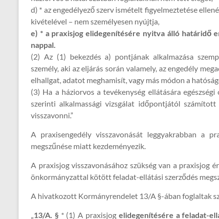
d) * az engedélyező szerv ismételt figyelmeztetése ellenér
kivételével – nem személyesen nyújtja,
e) * a praxisjog elidegenítésére nyitva álló határidő 
nappal.
(2) Az (1) bekezdés a) pontjának alkalmazása szem
személy, aki az eljárás során valamely, az engedély me
elhallgat, adatot meghamisít, vagy más módon a hatóság
(3) Ha a háziorvos a tevékenység ellátására egészségi 
szerinti alkalmassági vizsgálat időpontjától számítot
visszavonni.”
A praxisengedély visszavonását leggyakrabban a prax
megszűnése miatt kezdeményezik.
A praxisjog visszavonásához szükség van a praxisjog ér
önkormányzattal kötött feladat-ellátási szerződés meg
A hivatkozott Kormányrendelet 13/A §-ában foglaltak sz
„
13/A. §
* (1) A praxisjog
elidegenítésére a feladat-e