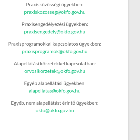
Praxisközösségi ügyekben:
praxiskozosseg@okfo.gov.hu
Praxisengedélyezési ügyekben:
praxisengedely@okfo.gov.hu
Praxisprogramokkal kapcsolatos ügyekben:
praxisprogramok@okfo.gov.hu
Alapellátási körzetekkel kapcsolatban:
orvosikorzetek@okfo.gov.hu
Egyéb alapellátási ügyekben:
alapellatas@okfo.gov.hu
Egyéb, nem alapellátást érintő ügyekben:
okfo@okfo.gov.hu