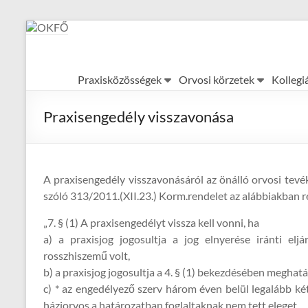
Skip
to
content
OKFŐ
Praxisközösségek
Orvosi körzetek
Kollegi
Alapellátási
Igazgatóság
Praxisengedély visszavonása
A praxisengedély visszavonásáról az önálló orvosi tevék
szóló 313/2011.(XII.23.) Korm.rendelet az alábbiakban r
„7. § (1) A praxisengedélyt vissza kell vonni, ha
a) a praxisjog jogosultja a jog elnyerése iránti el
rosszhiszemű volt,
b) a praxisjog jogosultja a 4. § (1) bekezdésében meghat
c) * az engedélyező szerv három éven belül legalább ké
háziorvos a határozatban foglaltaknak nem tett eleget,