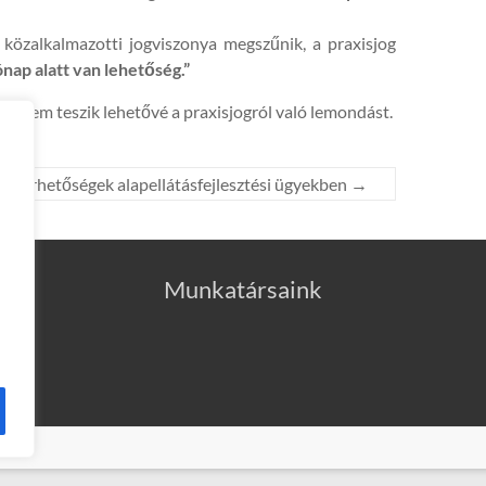
 közalkalmazotti jogviszonya megszűnik, a praxisjog
nap alatt van lehetőség.”
yok nem teszik lehetővé a praxisjogról való lemondást.
Elérhetőségek alapellátásfejlesztési ügyekben
→
Munkatársaink
2025