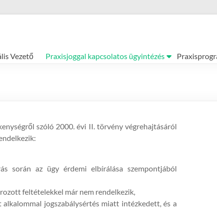
ális Vezető
Praxisjoggal kapcsolatos ügyintézés
Praxisprog
enységről szóló 2000. évi II. törvény végrehajtásáról
endelkezik:
járás során az ügy érdemi elbírálása szempontjából
ározott feltételekkel már nem rendelkezik,
t alkalommal jogszabálysértés miatt intézkedett, és a