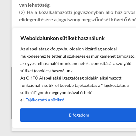
van lehetőség.
(2) Ha a közalkalmazotti jogviszonyban álló háziorvos
elidegenítésére a jogviszony megszűnését követő 6 hó
Felhívjuk a figyelmet, hogy a jelenleg hatályos jogszabál
Weboldalunkon sütiket használunk
Az alapellatas.okfo.gov.hu oldalon kizárólag az oldal
←
Praxisengedély módosítása
működéséhez feltétlenül szükséges és munkamenet támogató,
az egyes felhasználói munkamenetek azonosítására szolgáló
sütiket (cookies) használunk.
Az OKFŐ Alapellátási Igazgatóság oldalán alkalmazott
Elérhetőségek
funkcionális sütikről bővebb tájékoztatás a "Tájékoztatás a
sütikről" gomb megnyomásával érhető
el.
Tájékoztató a sütikről
Elfogadom
© Országos Kórházi Főigazgatóság, Alapellátási Igazgatóság - 