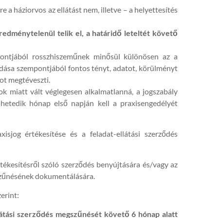
e a háziorvos az ellátást nem, illetve – a helyettesítés
eredménytelenül telik el, a határidő leteltét követő
pontjából rosszhiszeműnek minősül különösen az a
gadása szempontjából fontos tényt, adatot, körülményt
ot megtéveszti.
ok miatt vált véglegesen alkalmatlanná, a jogszabály
t hetedik hónap első napján kell a praxisengedélyét
isjog értékesítése és a feladat-ellátási szerződés
tékesítésről szóló szerződés benyújtására és/vagy az
szűnésének dokumentálására.
erint:
llátási szerződés megszűnését követő 6 hónap alatt