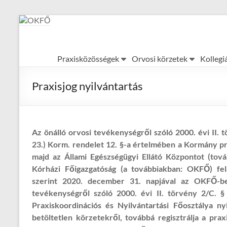
Skip
to
content
OKFŐ
Praxisközösségek
Orvosi körzetek
Kollegi
Alapellátási
Igazgatóság
Praxisjog nyilvántartás
Az önálló orvosi tevékenységről szóló 2000. évi II. 
23.) Korm. rendelet 12. §-a értelmében a Kormány pr
majd az Állami Egészségügyi Ellátó Központot (tov
Kórházi Főigazgatóság (a továbbiakban: OKFŐ) fela
szerint 2020. december 31. napjával az OKFŐ-be
tevékenységről szóló 2000. évi II. törvény 2/C. §
Praxiskoordinációs és Nyilvántartási Főosztálya ny
betöltetlen körzetekről, továbbá regisztrálja a pr