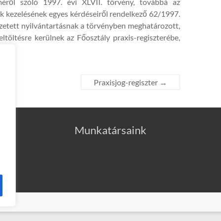
éről szóló 1997. évi XLVII. törvény, továbbá az
k kezelésének egyes kérdéseiről rendelkező 62/1997.
 vezetett nyilvántartásnak a törvényben meghatározott,
töltésre kerülnek az Főosztály praxis-regiszterébe,
Praxisjog-regiszter
→
Munkatársaink
2025