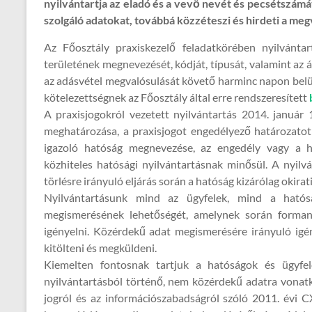
nyilvántartja az eladó és a vevő nevét és pecsétszámát
szolgáló adatokat, továbbá közzéteszi és hirdeti a meg
Az Főosztály praxiskezelő feladatkörében nyilvántart
területének megnevezését, kódját, típusát, valamint az 
az adásvétel megvalósulását követő harminc napon belül
kötelezettségnek az Főosztály által erre rendszeresített
A praxisjogokról vezetett nyilvántartás 2014. január 1
meghatározása, a praxisjogot engedélyező határozatot
igazoló hatóság megnevezése, az engedély vagy a h
közhiteles hatósági nyilvántartásnak minősül. A nyilv
törlésre irányuló eljárás során a hatóság kizárólag okirati
Nyilvántartásunk mind az ügyfelek, mind a hatósá
megismerésének lehetőségét, amelynek során formany
igényelni. Közérdekű adat megismerésére irányuló ig
kitölteni és megküldeni.
Kiemelten fontosnak tartjuk a hatóságok és ügyfele
nyilvántartásból történő, nem közérdekű adatra vonat
jogról és az információszabadságról szóló 2011. évi C