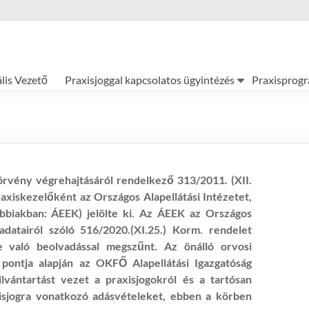
ális Vezető
Praxisjoggal kapcsolatos ügyintézés
Praxisprog
törvény végrehajtásáról rendelkező 313/2011. (XII.
axiskezelőként az Országos Alapellátási Intézetet,
ábbiakban: ÁEEK) jelölte ki. Az ÁEEK az Országos
datairól szóló 516/2020.(XI.25.) Korm. rendelet
 való beolvadással megszűnt. Az önálló orvosi
 pontja alapján az OKFŐ Alapellátási Igazgatóság
ilvántartást vezet a praxisjogokról és a tartósan
axisjogra vonatkozó adásvételeket, ebben a körben