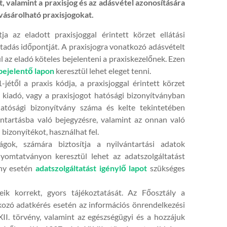
, valamint a praxisjog és az adásvétel azonosítására
vásárolható praxisjogokat.
ja az eladott praxisjoggal érintett körzet ellátási
átadás időpontját. A praxisjogra vonatkozó adásvételt
 az eladó köteles bejelenteni a praxiskezelőnek. Ezen
bejelentő lapon
keresztül lehet eleget tenni.
-jétől a praxis kódja, a praxisjoggal érintett körzet
 kiadó, vagy a praxisjogot hatósági bizonyítványban
atósági bizonyítvány száma és kelte tekintetében
ántartásba való bejegyzésre, valamint az onnan való
 bizonyítékot, használhat fel.
gok, számára biztosítja a nyilvántartási adatok
omtatványon keresztül lehet az adatszolgáltatást
ény esetén
adatszolgáltatást igénylő lapot
szükséges
ik korrekt, gyors tájékoztatását. Az Főosztály a
kozó adatkérés esetén az információs önrendelkezési
XII. törvény, valamint az egészségügyi és a hozzájuk