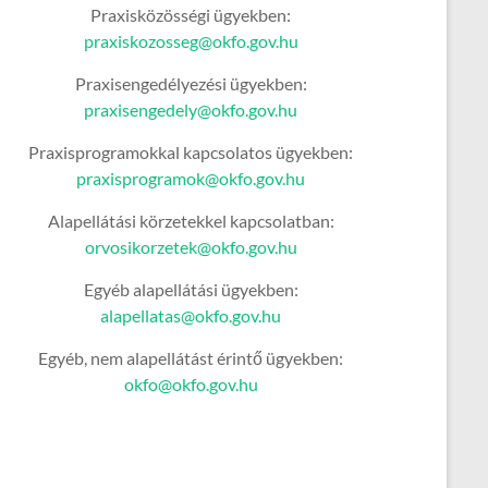
Praxisközösségi ügyekben:
praxiskozosseg@okfo.gov.hu
Praxisengedélyezési ügyekben:
praxisengedely@okfo.gov.hu
Praxisprogramokkal kapcsolatos ügyekben:
praxisprogramok@okfo.gov.hu
Alapellátási körzetekkel kapcsolatban:
orvosikorzetek@okfo.gov.hu
Egyéb alapellátási ügyekben:
alapellatas@okfo.gov.hu
Egyéb, nem alapellátást érintő ügyekben:
okfo@okfo.gov.hu