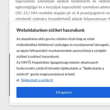
kapcsolódó személyes adatok kezeléséről és védelm
egészségügyi és a hozzájuk kapcsolódó személyes adato
(XII. 21.) NM rendelet alapján jár el. A praxisjogokról
mindenki számára hozzáférhető adatai folyamatosan fel
ahonnan közvetlenül lekérdezhetők a közhiteles adatok.
Weboldalunkon sütiket használunk
Az alapellatas.okfo.gov.hu oldalon kizárólag az oldal
←
Helyettesítő háziorvosaink
működéséhez feltétlenül szükséges és munkamenet támogató,
az egyes felhasználói munkamenetek azonosítására szolgáló
sütiket (cookies) használunk.
Az OKFŐ Alapellátási Igazgatóság oldalán alkalmazott
Elérhetőségek
funkcionális sütikről bővebb tájékoztatás a "Tájékoztatás a
sütikről" gomb megnyomásával érhető
el.
Tájékoztató a sütikről
Elfogadom
© Országos Kórházi Főigazgatóság, Alapellátási Igazgatóság - 