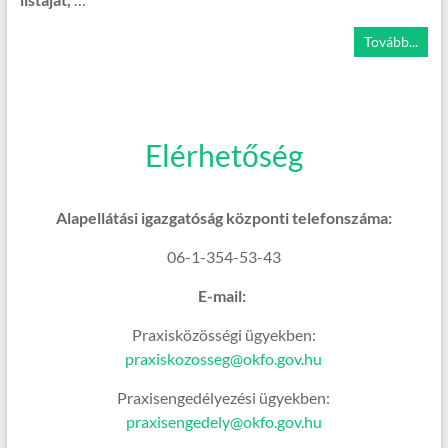
Tovább...
Elérhetőség
Alapellátási igazgatóság központi telefonszáma:
06-1-354-53-43
E-mail:
Praxisközösségi ügyekben:
praxiskozosseg@okfo.gov.hu
Praxisengedélyezési ügyekben:
praxisengedely@okfo.gov.hu