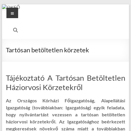
Skip
Menu
to
content
OKFŐ
Alapellátási
Igazgatóság
Tartósan betöltetlen körzetek
Tájékoztató A Tartósan Betöltetlen
Háziorvosi Körzetekről
Az Országos Kórházi Főigazgatóság​, Alapellátási
Igazgatóság (továbbiakban: Igazgatóság) egyik feladata,
hogy nyilvántartást vezessen a tartósan betöltetlen
háziorvosi körzetekről. Az Igazgatósághoz beérkezett
megkeresések növekvő száma miatt a továbbiakban