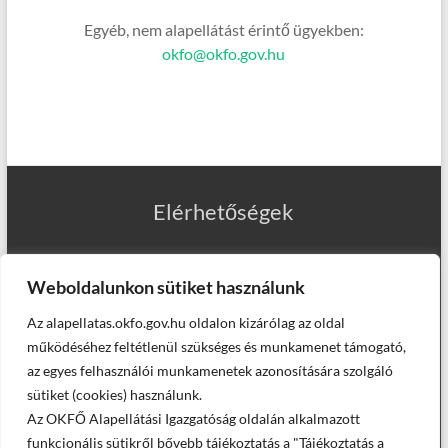
Egyéb, nem alapellátást érintő ügyekben:
okfo@okfo.gov.hu
Elérhetőségek
Weboldalunkon sütiket használunk
Az alapellatas.okfo.gov.hu oldalon kizárólag az oldal
Munkatársaink
működéséhez feltétlenül szükséges és munkamenet támogató,
az egyes felhasználói munkamenetek azonosítására szolgáló
sütiket (cookies) használunk.
Az OKFŐ Alapellátási Igazgatóság oldalán alkalmazott
Helyettesítő háziorvosaink
funkcionális sütikről bővebb tájékoztatás a "Tájékoztatás a