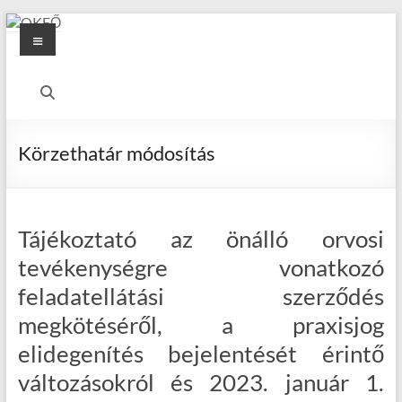
Skip
Menu
to
content
OKFŐ
Alapellátási
Igazgatóság
Körzethatár módosítás
Tájékoztató az önálló orvosi
tevékenységre vonatkozó
feladatellátási szerződés
megkötéséről, a praxisjog
elidegenítés bejelentését érintő
változásokról és 2023. január 1.