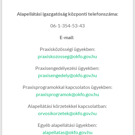
Alapellátási igazgatóság központi telefonszáma:
06-1-354-53-43
E-mail:
Praxisközösségi ügyekben:
praxiskozosseg@okfo.gov.hu
Praxisengedélyezési ügyekben:
praxisengedely@okfo.gov.hu
Praxisprogramokkal kapcsolatos ügyekben:
praxisprogramok@okfo.gov.hu
Alapellátási körzetekkel kapcsolatban:
orvosikorzetek@okfo.gov.hu
Egyéb alapellátási ügyekben:
alapellatas@okfo.gov.hu