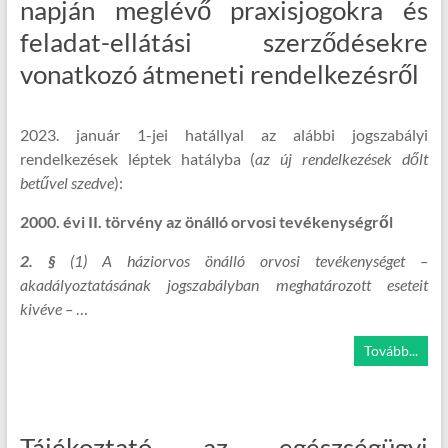
napján meglévő praxisjogokra és
feladat-ellátási szerződésekre
vonatkozó átmeneti rendelkezésről
2023. január 1-jei hatállyal az alábbi jogszabályi
rendelkezések léptek hatályba (
az új rendelkezések dőlt
betűvel szedve
):
2000. évi II. törvény az önálló orvosi tevékenységről
2. §
(1) A háziorvos önálló orvosi tevékenységet –
akadályoztatásának jogszabályban meghatározott eseteit
kivéve –
…
Tovább...
Tájékoztató az egészségügyi