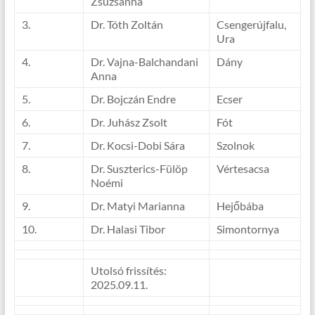
Zsuzsanna
3.
Dr. Tóth Zoltán
Csengerújfalu,
Ura
4.
Dr. Vajna-Balchandani
Dány
Anna
5.
Dr. Bojczán Endre
Ecser
6.
Dr. Juhász Zsolt
Fót
7.
Dr. Kocsi-Dobi Sára
Szolnok
8.
Dr. Suszterics-Fülöp
Vértesacsa
Noémi
9.
Dr. Matyi Marianna
Hejőbába
10.
Dr. Halasi Tibor
Simontornya
Utolsó frissítés:
2025.09.11.