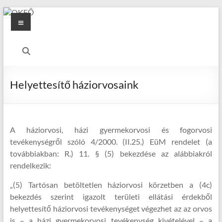
Skip
Menu
to
content
OKFŐ
Alapellátási
Igazgatóság
Helyettesítő háziorvosaink
A háziorvosi, házi gyermekorvosi és fogorvosi
tevékenységről szóló 4/2000. (II.25.) EüM rendelet (a
továbbiakban: R.) 11. § (5) bekezdése az alábbiakról
rendelkezik:
„(5) Tartósan betöltetlen háziorvosi körzetben a (4c)
bekezdés szerint igazolt területi ellátási érdekből
helyettesítő háziorvosi tevékenységet végezhet az az orvos
is – a házi gyermekorvosi tevékenység kivételével – a