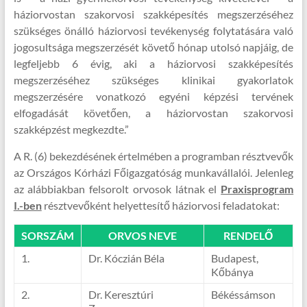
háziorvostan szakorvosi szakképesítés megszerzéséhez
szükséges önálló háziorvosi tevékenység folytatására való
jogosultsága megszerzését követő hónap utolsó napjáig, de
legfeljebb 6 évig, aki a háziorvosi szakképesítés
megszerzéséhez szükséges klinikai gyakorlatok
megszerzésére vonatkozó egyéni képzési tervének
elfogadását követően, a háziorvostan szakorvosi
szakképzést megkezdte.”
A R. (6) bekezdésének értelmében a programban résztvevők
az Országos Kórházi Főigazgatóság munkavállalói. Jelenleg
az alábbiakban felsorolt orvosok látnak el
Praxisprogram
I.-ben
résztvevőként helyettesítő háziorvosi feladatokat:
SORSZÁM
ORVOS NEVE
RENDELŐ
1.
Dr. Kóczián Béla
Budapest,
Kőbánya
2.
Dr. Keresztúri
Békéssámson