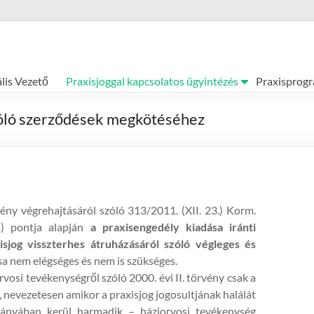
ális Vezető
Praxisjoggal kapcsolatos ügyintézés
Praxisprog
szóló szerződések megkötéséhez
vény végrehajtásáról szóló 313/2011. (XII. 23.) Korm.
a) pontja alapján
a praxisengedély kiadása iránti
sjog visszterhes átruházásáról szóló végleges és
sa nem elégséges és nem is szükséges.
rvosi tevékenységről szóló 2000. évi II. törvény csak a
, nevezetesen amikor a praxisjog jogosultjának halálát
hiányában kerül harmadik – háziorvosi tevékenység