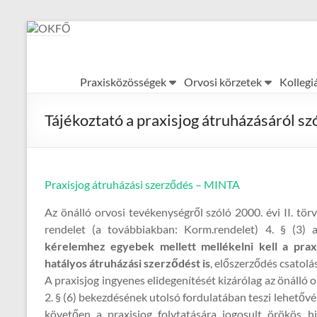
Skip
to
content
OKFŐ
Praxisközösségek
Orvosi körzetek
Kollegi
Alapellátási
Igazgatóság
Tájékoztató a praxisjog átruházásáról 
Praxisjog átruházási szerződés – MINTA
Az önálló orvosi tevékenységről szóló 2000. évi II. tör
rendelet (a továbbiakban: Korm.rendelet) 4. § (3) 
kérelemhez egyebek mellett mellékelni kell a praxi
hatályos átruházási szerződést is
, előszerződés csatolá
A praxisjog ingyenes elidegenítését kizárólag az önálló o
2. § (6) bekezdésének utolsó fordulatában teszi lehetővé
követően a praxisjog folytatására jogosult örökös 