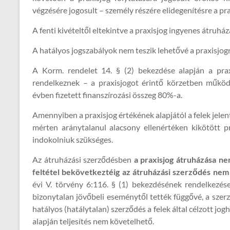
végzésére jogosult – személy részére elidegenítésre a pra
A fenti kivételtől eltekintve a praxisjog ingyenes átruh
A hatályos jogszabályok nem teszik lehetővé a praxisjog
A Korm. rendelet 14. § (2) bekezdése alapján a pra
rendelkeznek – a praxisjogot érintő körzetben működ
évben fizetett finanszírozási összeg 80%-a.
Amennyiben a praxisjog értékének alapjától a felek jele
mérten aránytalanul alacsony ellenértéken kikötött p
indokolniuk szükséges.
Az átruházási szerződésben
a praxisjog átruházása ne
feltétel bekövetkeztéig az átruházási szerződés nem
évi V. törvény 6:116. § (1) bekezdésének rendelkezése
bizonytalan jövőbeli eseménytől tették függővé, a szerz
hatályos (hatálytalan) szerződés a felek által célzott jo
alapján teljesítés nem követelhető.