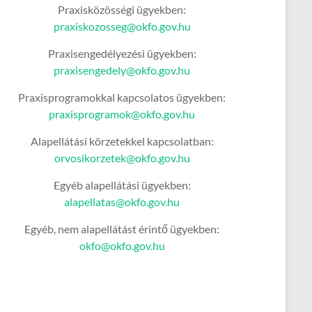
Praxisközösségi ügyekben:
praxiskozosseg@okfo.gov.hu
Praxisengedélyezési ügyekben:
praxisengedely@okfo.gov.hu
Praxisprogramokkal kapcsolatos ügyekben:
praxisprogramok@okfo.gov.hu
Alapellátási körzetekkel kapcsolatban:
orvosikorzetek@okfo.gov.hu
Egyéb alapellátási ügyekben:
alapellatas@okfo.gov.hu
Egyéb, nem alapellátást érintő ügyekben:
okfo@okfo.gov.hu