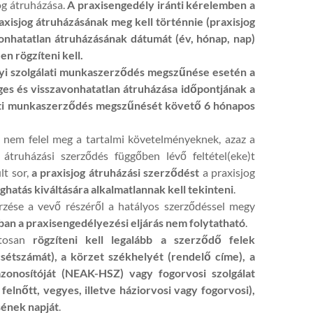
og átruházása.
A praxisengedély iránti kérelemben a
axisjog átruházásának meg kell történnie (praxisjog
avonhatatlan átruházásának dátumát (év, hónap, nap)
n rögzíteni kell.
gyi szolgálati munkaszerződés megszűnése esetén a
ges és visszavonhatatlan átruházása időpontjának a
álati munkaszerződés megszűnését követő 6 hónapos
 nem felel meg a tartalmi követelményeknek, azaz a
g átruházási szerződés függőben lévő feltétel(eke)t
lt sor,
a praxisjog átruházási szerződést
a praxisjog
oghatás kiváltására alkalmatlannak kell tekinteni
.
rzése a vevő részéről a hatályos szerződéssel megy
ban a praxisengedélyezési eljárás nem folytatható
.
ntosan
rögzíteni kell legalább a szerződő felek
sétszámát), a körzet székhelyét (rendelő címe), a
 azonosítóját (NEAK-HSZ) vagy fogorvosi szolgálat
felnőtt, vegyes, illetve háziorvosi vagy fogorvosi),
sének napját
.