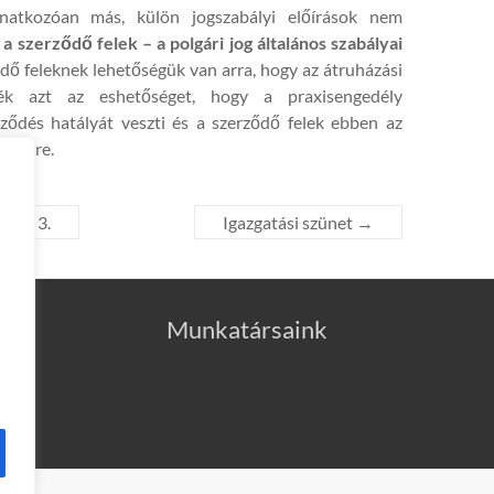
natkozóan más, külön jogszabályi előírások nem
a szerződő felek – a polgári jog általános szabályai
ződő feleknek lehetőségük van arra, hogy az átruházási
tsék azt az eshetőséget, hogy a praxisengedély
ződés hatályát veszti és a szerződő felek ebben az
 helyre.
mber 3.
Igazgatási szünet
→
Munkatársaink
2025