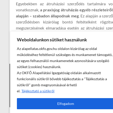
Egyebekben az átruházási szerződés tartalmára vo
vonatkoznak,
a praxisjog átruházás egyéb részleteiről 
alapján – szabadon állapodnak meg
. Ez alapján a szer
szerződésben kizárólag bontó feltételként rögzí
megszerzésének elmaradása esetén az átruházási szer
esetben a szerződéskötés előtti, eredeti állapotot állítják
Weboldalunkon sütiket használunk
Az alapellatas.okfo.gov.hu oldalon kizárólag az oldal
←
Kollegiális Szakmai Vezetői Értekezlet 2025. dece
működéséhez feltétlenül szükséges és munkamenet támogató,
az egyes felhasználói munkamenetek azonosítására szolgáló
sütiket (cookies) használunk.
Az OKFŐ Alapellátási Igazgatóság oldalán alkalmazott
Elérhetőségek
funkcionális sütikről bővebb tájékoztatás a "Tájékoztatás a
sütikről" gomb megnyomásával érhető
el.
Tájékoztató a sütikről
Elfogadom
© Országos Kórházi Főigazgatóság, Alapellátási Igazgatóság - 