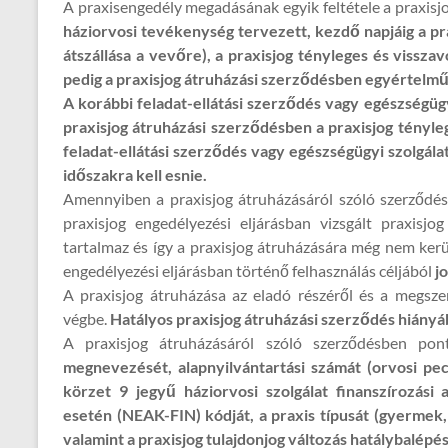
A praxisengedély megadásának egyik feltétele a praxisj
háziorvosi tevékenység tervezett, kezdő napjáig a pr
átszállása a vevőre), a praxisjog tényleges és vissz
pedig a praxisjog átruházási szerződésben egyértelműe
A korábbi feladat-ellátási szerződés vagy egészségü
praxisjog átruházási szerződésben a praxisjog tényle
feladat-ellátási szerződés vagy egészségügyi szolg
időszakra kell esnie.
Amennyiben a praxisjog átruházásáról szóló szerződés
praxisjog engedélyezési eljárásban vizsgált praxisjo
tartalmaz és így a praxisjog átruházására még nem kerü
engedélyezési eljárásban történő felhasználás céljából
j
A praxisjog átruházása az eladó részéről és a megsze
végbe.
Hatályos praxisjog átruházási szerződés hiányá
A praxisjog átruházásáról szóló szerződésben po
megnevezését, alapnyilvántartási számát (orvosi pec
körzet 9 jegyű háziorvosi szolgálat finanszírozási
esetén (NEAK-FIN) kódját, a praxis típusát (gyermek, 
valamint a praxisjog tulajdonjog változás hatálybalépé