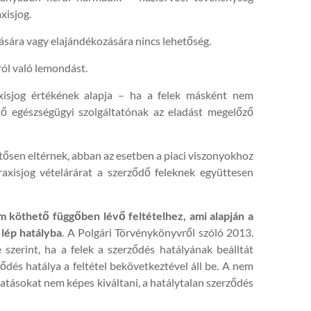
xisjog.
ázására vagy elajándékozására nincs lehetőség.
ról való lemondást.
xisjog értékének alapja – ha a felek másként nem
ő egészségügyi szolgáltatónak az eladást megelőző
ntősen eltérnek, abban az esetben a piaci viszonyokhoz
raxisjog vételárárat a szerződő feleknek együttesen
m köthető függőben lévő feltételhez, ami alapján a
 lép hatályba
. A Polgári Törvénykönyvről szóló 2013.
 szerint, ha a felek a szerződés hatályának beálltát
ődés hatálya a feltétel bekövetkeztével áll be. A nem
ghatásokat nem képes kiváltani, a hatálytalan szerződés