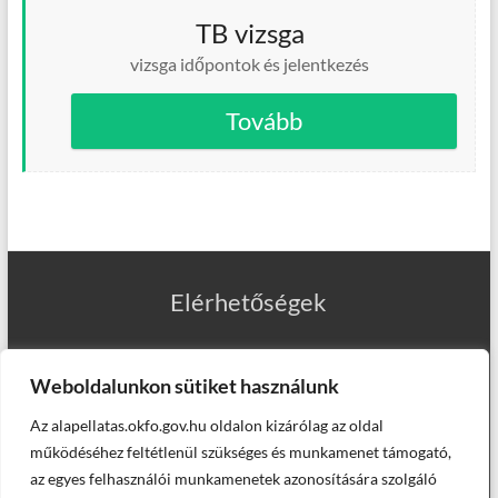
TB vizsga
vizsga időpontok és jelentkezés
Tovább
Elérhetőségek
Weboldalunkon sütiket használunk
Az alapellatas.okfo.gov.hu oldalon kizárólag az oldal
Munkatársaink
működéséhez feltétlenül szükséges és munkamenet támogató,
az egyes felhasználói munkamenetek azonosítására szolgáló