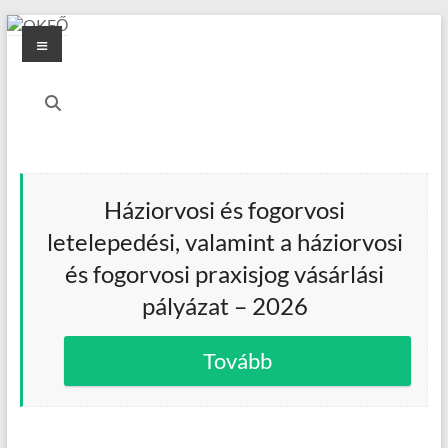
Skip
Menu
to
content
OKFŐ
Alapellátási
Igazgatóság
Háziorvosi és fogorvosi
letelepedési, valamint a háziorvosi
és fogorvosi praxisjog vásárlási
pályázat – 2026
Tovább