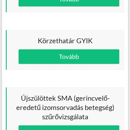
Körzethatár GYIK
Tovább
Újszülöttek SMA (gerincvelő-
eredetű izomsorvadás betegség)
szűrővizsgálata