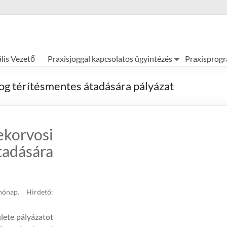
ális Vezető
Praxisjoggal kapcsolatos ügyintézés
Praxisprog
og térítésmentes átadására pályázat
korvosi
tadására
hónap.
Hirdető:
lete pályázatot