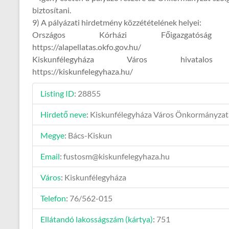
biztosítani.
9) A pályázati hirdetmény közzétételének helyei:
Országos Kórházi Főigazgatóság h
https://alapellatas.okfo.gov.hu/
Kiskunfélegyháza Város hivatalos 
https://kiskunfelegyhaza.hu/
Listing ID
:
28855
Hirdető neve
:
Kiskunfélegyháza Város Önkormányzat
Megye
:
Bács-Kiskun
Email
:
fustosm@kiskunfelegyhaza.hu
Város
:
Kiskunfélegyháza
Telefon
:
76/562-015
Ellátandó lakosságszám (kártya)
:
751