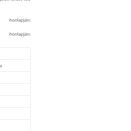
onlapján:
honlapján:
a