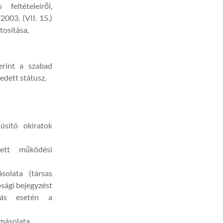
feltételeiről,
003. (VII. 15.)
tosítása,
erint a szabad
edett státusz,
úsító okiratok
ett működési
olata (társas
ósági bejegyzést
zás esetén a
 másolata,