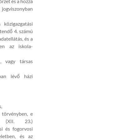
örzet és a hozzá
i jogviszonyban
s közigazgatási
etendő 4. számú
atellátás, és a
en az iskola-
n, vagy társas
ban lévő házi
,
. törvényben, e
 (XII. 23.)
i és fogorvosi
eletben, és az