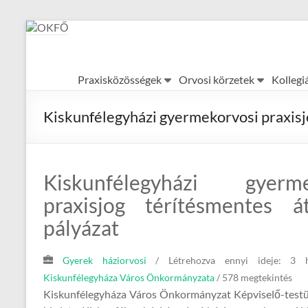
Skip
to
content
OKFŐ
Praxisközösségek
Orvosi körzetek
Kollegi
Alapellátási
Igazgatóság
Kiskunfélegyházi gyermekorvosi praxisj
Kiskunfélegyházi gyerme
praxisjog térítésmentes á
pályázat
Gyerek háziorvosi
/
Létrehozva ennyi ideje: 3 
Kiskunfélegyháza Város Önkormányzata
/ 578 megtekintés
Kiskunfélegyháza Város Önkormányzat Képviselő-testü