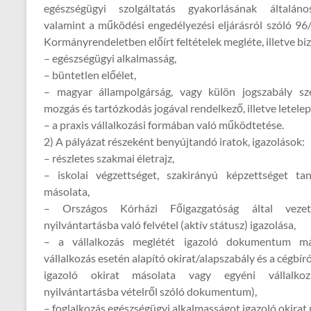
egészségügyi szolgáltatás gyakorlásának általános 
valamint a működési engedélyezési eljárásról szóló 96/2
Kormányrendeletben előírt feltételek megléte, illetve biz
– egészségügyi alkalmasság,
– büntetlen előélet,
– magyar állampolgárság, vagy külön jogszabály sz
mozgás és tartózkodás jogával rendelkező, illetve letelep
– a praxis vállalkozási formában való működtetése.
2) A pályázat részeként benyújtandó iratok, igazolások:
– részletes szakmai életrajz,
– iskolai végzettséget, szakirányú képzettséget tan
másolata,
– Országos Kórházi Főigazgatóság által vezet
nyilvántartásba való felvétel (aktív státusz) igazolása,
– a vállalkozás meglétét igazoló dokumentum más
vállalkozás esetén alapító okirat/alapszabály és a cégbír
igazoló okirat másolata vagy egyéni vállalko
nyilvántartásba vételről szóló dokumentum),
– foglalkozás egészségügyi alkalmasságot igazoló okirat