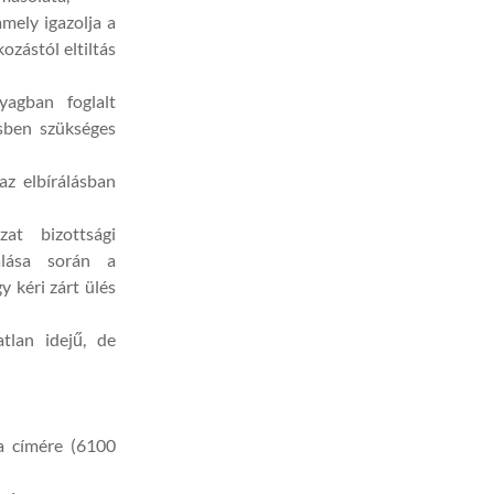
mely igazolja a
kozástól eltiltás
yagban foglalt
ésben szükséges
az elbírálásban
at bizottsági
yalása során a
y kéri zárt ülés
atlan idejű, de
a címére (6100