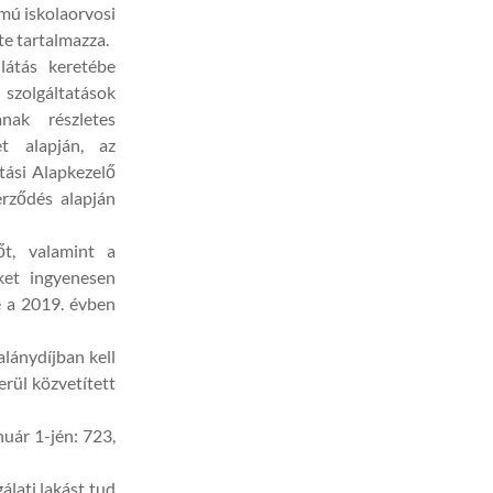
ámú iskolaorvosi
te tartalmazza.
llátás keretébe
szolgáltatások
ának részletes
et alapján, az
tási Alapkezelő
zerződés alapján
t, valamint a
ket ingyenesen
e a 2019. évben
lánydíjban kell
erül közvetített
uár 1-jén: 723,
lati lakást tud