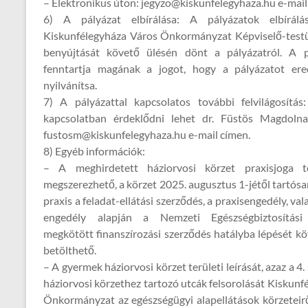
– Elektronikus úton: jegyzo@kiskunfelegyhaza.hu e-mail
6) A pályázat elbírálása: A pályázatok elbírálá
Kiskunfélegyháza Város Önkormányzat Képviselő-testü
benyújtását követő ülésén dönt a pályázatról. A pá
fenntartja magának a jogot, hogy a pályázatot er
nyilvánítsa.
7) A pályázattal kapcsolatos további felvilágosítás
kapcsolatban érdeklődni lehet dr. Füstös Magdolna
fustosm@kiskunfelegyhaza.hu e-mail címen.
8) Egyéb információk:
– A meghirdetett háziorvosi körzet praxisjoga t
megszerezhető, a körzet 2025. augusztus 1-jétől tartósa
praxis a feladat-ellátási szerződés, a praxisengedély, v
engedély alapján a Nemzeti Egészségbiztosítási 
megkötött finanszírozási szerződés hatályba lépését k
betölthető.
– A gyermek háziorvosi körzet területi leírását, azaz a 
háziorvosi körzethez tartozó utcák felsorolását Kiskunf
Önkormányzat az egészségügyi alapellátások körzeteir