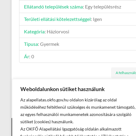
Ellátandó települések száma
:
Egy településrész
Területi ellátási kötelezettséggel
:
Igen
Kategória
:
Háziorvosi
Típusa
:
Gyermek
Ár
:
0
A felhasznál
←
Házi gyermekorvosi praxis Karcag eladó
Weboldalunkon sütiket használunk
Az alapellatas.okfo.gov.hu oldalon kizárólag az oldal
1214 Bud
működéséhez feltétlenül szükséges és munkamenet támogató,
az egyes felhasználói munkamenetek azonosítására szolgáló
sütiket (cookies) használunk.
Az OKFŐ Alapellátási Igazgatóság oldalán alkalmazott
Elérhetőségek