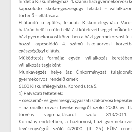
hirdet a Kiskunfélegyházi 4. számú házi gyermekorvosi k
kapcsolódó iskola-egészségügyi feladat – vállalkozó
történő – ellátására.
Ellátandó település, feladat: Kiskunfélegyháza Váro
határán belül területi ellátási kötelezettséggel működt
házi gyermekorvosi körzetben a házi gyermekorvosi felad
hozzá kapcsolódó 4. számú iskolaorvosi körzetb
egészségügyi ellátás.
Működtetés formája: egyéni vállalkozás keretébe
vállalkozás tagjaként
Munkavégzés helye (az Önkormányzat tulajdoná
gyermekorvosi rendelő címe):
6100 Kiskunfélegyháza, Korond utca 5.
1) Pályázati feltételek:
– csecsemő- és gyermekgyógyászati szakorvosi képesítés
– az önálló orvosi tevékenységről szóló 2000. évi II
törvény végrehajtásáról szóló 313/2011.
Kormányrendeletben, a háziorvosi, házi gyermekorvos
tevékenységről szóló 4/2000. (II. 25.) EÜM rend