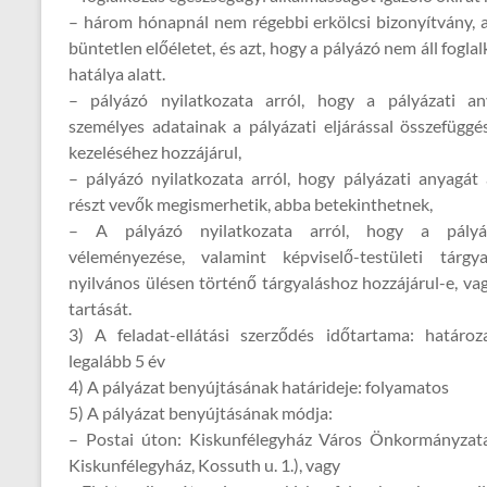
– három hónapnál nem régebbi erkölcsi bizonyítvány, a
büntetlen előéletet, és azt, hogy a pályázó nem áll foglal
hatálya alatt.
– pályázó nyilatkozata arról, hogy a pályázati an
személyes adatainak a pályázati eljárással összefügg
kezeléséhez hozzájárul,
– pályázó nyilatkozata arról, hogy pályázati anyagát 
részt vevők megismerhetik, abba betekinthetnek,
– A pályázó nyilatkozata arról, hogy a pályáz
véleményezése, valamint képviselő-testületi tárg
nyilvános ülésen történő tárgyaláshoz hozzájárul-e, vag
tartását.
3) A feladat-ellátási szerződés időtartama: határoz
legalább 5 év
4) A pályázat benyújtásának határideje: folyamatos
5) A pályázat benyújtásának módja:
– Postai úton: Kiskunfélegyház Város Önkormányzat
Kiskunfélegyház, Kossuth u. 1.), vagy