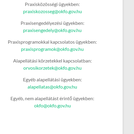
Praxisközösségi ügyekben:
praxiskozosseg@okfo.gov.hu
Praxisengedélyezési ügyekben:
praxisengedely@okfo.gov.hu
Praxisprogramokkal kapcsolatos ügyekben:
praxisprogramok@okfo.gov.hu
Alapellátási körzetekkel kapcsolatban:
orvosikorzetek@okfo.gov.hu
Egyéb alapellátási ügyekben:
alapellatas@okfo.gov.hu
Egyéb, nem alapellátást érintő ügyekben:
okfo@okfo.gov.hu