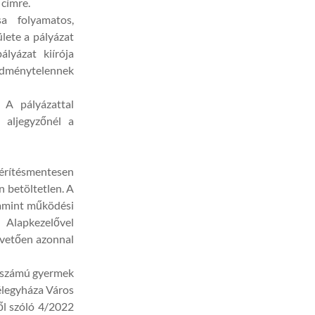
 címre.
sa folyamatos,
lete a pályázat
lyázat kiírója
edménytelennek
: A pályázattal
 aljegyzőnél a
érítésmentesen
n betöltetlen. A
alamint működési
Alapkezelővel
övetően azonnal
4. számú gyermek
élegyháza Város
ől szóló 4/2022