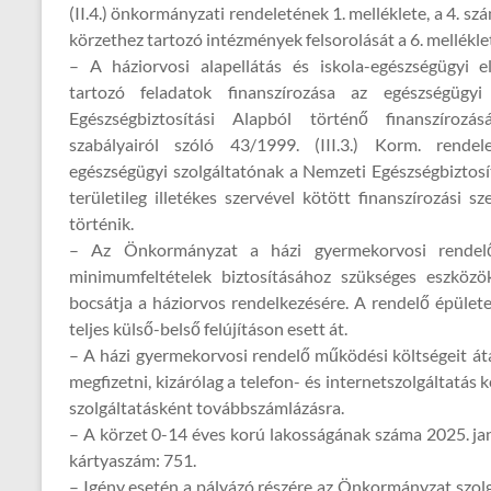
(II.4.) önkormányzati rendeletének 1. melléklete, a 4. sz
körzethez tartozó intézmények felsorolását a 6. mellékle
– A háziorvosi alapellátás és iskola-egészségügyi e
tartozó feladatok finanszírozása az egészségügyi 
Egészségbiztosítási Alapból történő finanszírozás
szabályairól szóló 43/1999. (III.3.) Korm. rendel
egészségügyi szolgáltatónak a Nemzeti Egészségbiztosí
területileg illetékes szervével kötött finanszírozási s
történik.
– Az Önkormányzat a házi gyermekorvosi rendelő
minimumfeltételek biztosításához szükséges eszközö
bocsátja a háziorvos rendelkezésére. A rendelő épület
teljes külső-belső felújításon esett át.
– A házi gyermekorvosi rendelő működési költségeit áta
megfizetni, kizárólag a telefon- és internetszolgáltatás k
szolgáltatásként továbbszámlázásra.
– A körzet 0-14 éves korú lakosságának száma 2025. jan
kártyaszám: 751.
– Igény esetén a pályázó részére az Önkormányzat szolgá