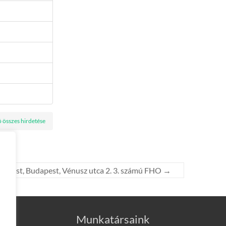
ó összes hirdetése
apest, Budapest, Vénusz utca 2. 3. számú FHO
→
Munkatársaink