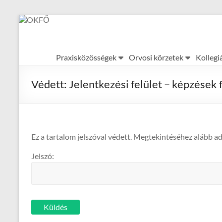
Skip
to
content
OKFŐ
Praxisközösségek
Orvosi körzetek
Kollegi
Alapellátási
Igazgatóság
Védett: Jelentkezési felület – képzések f
Ez a tartalom jelszóval védett. Megtekintéséhez alább ad
Jelszó: