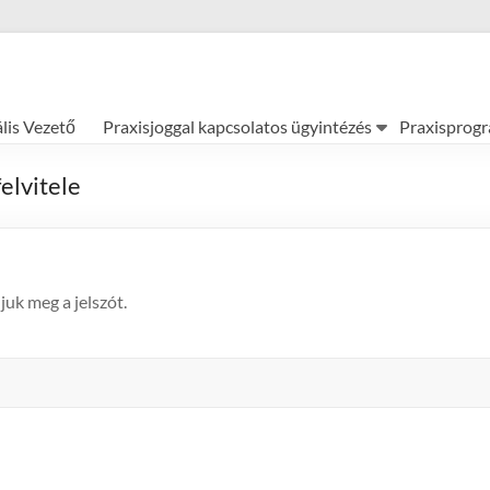
ális Vezető
Praxisjoggal kapcsolatos ügyintézés
Praxisprog
elvitele
juk meg a jelszót.