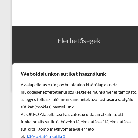
Elérhetőségek
Weboldalunkon sütiket használunk
Az alapellatas.okfo.gov.hu oldalon kizárólag az oldal
© Országos Kórházi Főigazgatóság, Alapellátási Igazgatóság - 
működéséhez feltétlenül szükséges és munkamenet támogató,
az egyes felhasználói munkamenetek azonosítására szolgáló
sütiket (cookies) használunk.
Az OKFŐ Alapellátási Igazgatóság oldalán alkalmazott
funkcionális sütikről bővebb tájékoztatás a "Tájékoztatás a
sütikről" gomb megnyomásával érhető
el.
Tájékoztató a sütikről