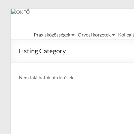
Skip
to
content
OKFŐ
Praxisközösségek
Orvosi körzetek
Kollegi
Alapellátási
Igazgatóság
Listing Category
Nem találhatók hirdetések