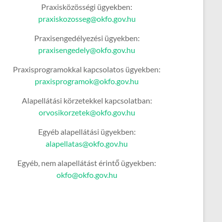
Praxisközösségi ügyekben:
praxiskozosseg@okfo.gov.hu
Praxisengedélyezési ügyekben:
praxisengedely@okfo.gov.hu
Praxisprogramokkal kapcsolatos ügyekben:
praxisprogramok@okfo.gov.hu
Alapellátási körzetekkel kapcsolatban:
orvosikorzetek@okfo.gov.hu
Egyéb alapellátási ügyekben:
alapellatas@okfo.gov.hu
Egyéb, nem alapellátást érintő ügyekben:
okfo@okfo.gov.hu