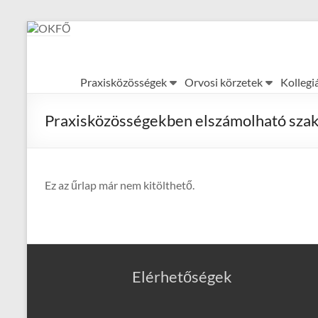
Skip
to
content
OKFŐ
Praxisközösségek
Orvosi körzetek
Kollegi
Alapellátási
Igazgatóság
Praxisközösségekben elszámolható szak
Ez az űrlap már nem kitölthető.
Elérhetőségek