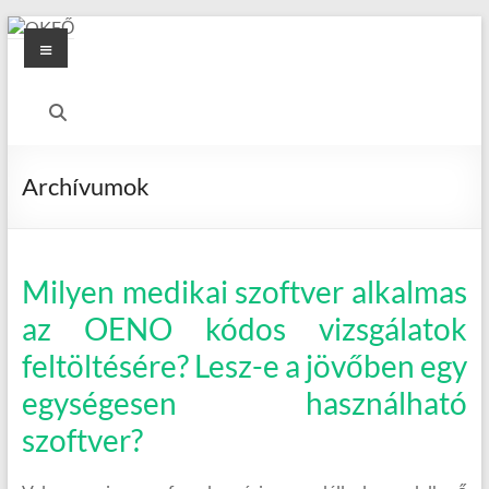
Skip
Menu
to
content
OKFŐ
Alapellátási
Igazgatóság
Archívumok
Milyen medikai szoftver alkalmas
az OENO kódos vizsgálatok
feltöltésére? Lesz-e a jövőben egy
egységesen használható
szoftver?