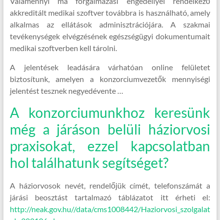
Valamennyi ma forgalmazási engedéllyel rendelkező
akkreditált medikai szoftver továbbra is használható, amely
alkalmas az ellátások adminisztrációjára. A szakmai
tevékenységek elvégzésének egészségügyi dokumentumait
medikai szoftverben kell tárolni.
A jelentések leadására várhatóan online felületet
biztosítunk, amelyen a konzorciumvezetők mennyiségi
jelentést tesznek negyedévente …
A konzorciumunkhoz keresünk
még a járáson belüli háziorvosi
praxisokat, ezzel kapcsolatban
hol találhatunk segítséget?
A háziorvosok nevét, rendelőjük címét, telefonszámát a
járási beosztást tartalmazó táblázatot itt érheti el:
http://neak.gov.hu//data/cms1008442/Haziorvosi_szolgalat