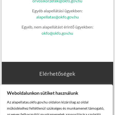
orvosikorzetek@okfo.gov.hu
Egyéb alapellátási ügyekben:
alapellatas@okfo.gov.hu
Egyéb, nem alapellátást érintő ügyekben:
okfo@okfo.gov.hu
Elérhetőségek
Weboldalunkon sütiket használunk
Az alapellatas.okfo.gov.hu oldalon kizárólag az oldal
Munkatársaink
működéséhez feltétlenül szükséges és munkamenet támogató,
az egyes felhasználói munkamenetek azonosítására szolgáló