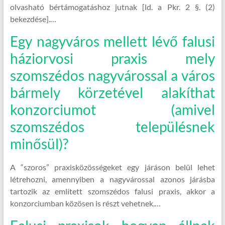
olvasható bértámogatáshoz jutnak [ld. a Pkr. 2 §. (2)
bekezdése].…
Egy nagyváros mellett lévő falusi
háziorvosi praxis mely
szomszédos nagyvárossal a város
bármely körzetével alakíthat
konzorciumot (amivel
szomszédos településnek
minősül)?
A “szoros” praxisközösségeket egy járáson belül lehet
létrehozni, amennyiben a nagyvárossal azonos járásba
tartozik az említett szomszédos falusi praxis, akkor a
konzorciumban közösen is részt vehetnek.…