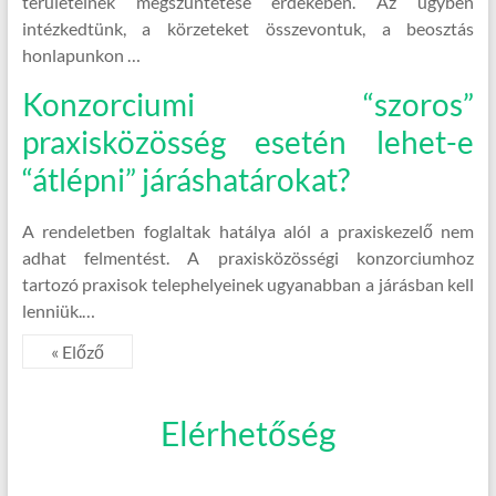
területeinek megszüntetése érdekében. Az ügyben
intézkedtünk, a körzeteket összevontuk, a beosztás
honlapunkon …
Konzorciumi “szoros”
praxisközösség esetén lehet-e
“átlépni” járáshatárokat?
A rendeletben foglaltak hatálya alól a praxiskezelő nem
adhat felmentést. A praxisközösségi konzorciumhoz
tartozó praxisok telephelyeinek ugyanabban a járásban kell
lenniük.…
« Előző
Elérhetőség