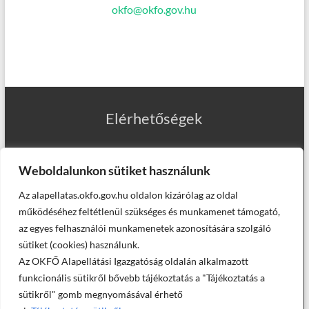
okfo@okfo.gov.hu
Elérhetőségek
Weboldalunkon sütiket használunk
Az alapellatas.okfo.gov.hu oldalon kizárólag az oldal
Munkatársaink
működéséhez feltétlenül szükséges és munkamenet támogató,
az egyes felhasználói munkamenetek azonosítására szolgáló
sütiket (cookies) használunk.
Az OKFŐ Alapellátási Igazgatóság oldalán alkalmazott
Helyettesítő háziorvosaink
funkcionális sütikről bővebb tájékoztatás a "Tájékoztatás a
sütikről" gomb megnyomásával érhető