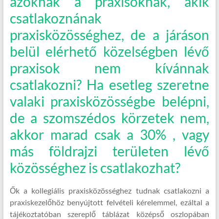
azoknak a praxisoknak, akik
csatlakoznának
praxisközösséghez, de a járáson
belül elérhető közelségben lévő
praxisok nem kívánnak
csatlakozni? Ha esetleg szeretne
valaki praxisközösségbe belépni,
de a szomszédos körzetek nem,
akkor marad csak a 30% , vagy
más földrajzi területen lévő
közösséghez is csatlakozhat?
Ők a kollegiális praxisközösséghez tudnak csatlakozni a
praxiskezelőhöz benyújtott felvételi kérelemmel, ezáltal a
tájékoztatóban szereplő táblázat középső oszlopában