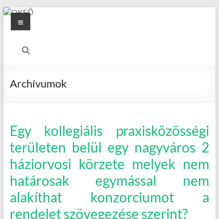
Skip
Menu
to
content
OKFŐ
Alapellátási
Igazgatóság
Archívumok
Egy kollegiális praxisközösségi
területen belül egy nagyváros 2
háziorvosi körzete melyek nem
határosak egymással nem
alakíthat konzorciumot a
rendelet szövegezése szerint?