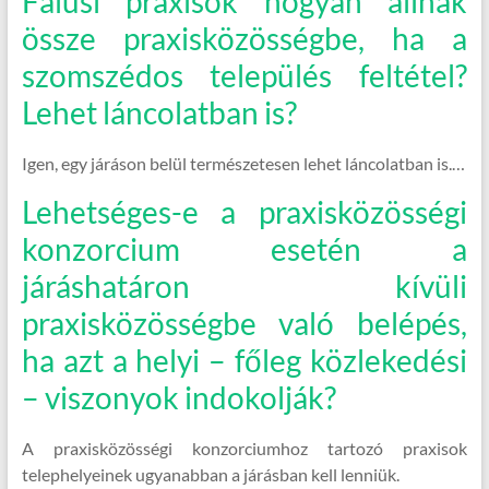
Falusi praxisok hogyan állnak
össze praxisközösségbe, ha a
szomszédos település feltétel?
Lehet láncolatban is?
Igen, egy járáson belül természetesen lehet láncolatban is.…
Lehetséges-e a praxisközösségi
konzorcium esetén a
járáshatáron kívüli
praxisközösségbe való belépés,
ha azt a helyi – főleg közlekedési
– viszonyok indokolják?
A praxisközösségi konzorciumhoz tartozó praxisok
telephelyeinek ugyanabban a járásban kell lenniük.