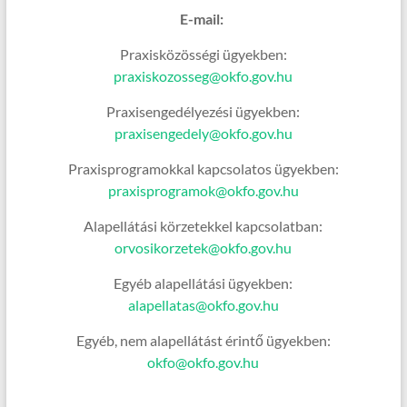
E-mail:
Praxisközösségi ügyekben:
praxiskozosseg@okfo.gov.hu
Praxisengedélyezési ügyekben:
praxisengedely@okfo.gov.hu
Praxisprogramokkal kapcsolatos ügyekben:
praxisprogramok@okfo.gov.hu
Alapellátási körzetekkel kapcsolatban:
orvosikorzetek@okfo.gov.hu
Egyéb alapellátási ügyekben:
alapellatas@okfo.gov.hu
Egyéb, nem alapellátást érintő ügyekben:
okfo@okfo.gov.hu