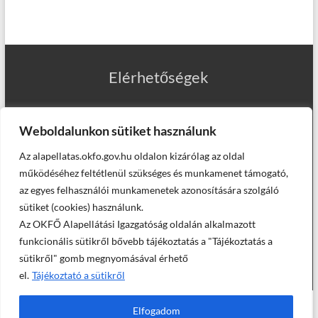
Elérhetőségek
Weboldalunkon sütiket használunk
Az alapellatas.okfo.gov.hu oldalon kizárólag az oldal
Munkatársaink
működéséhez feltétlenül szükséges és munkamenet támogató,
az egyes felhasználói munkamenetek azonosítására szolgáló
sütiket (cookies) használunk.
Az OKFŐ Alapellátási Igazgatóság oldalán alkalmazott
Helyettesítő háziorvosaink
funkcionális sütikről bővebb tájékoztatás a "Tájékoztatás a
sütikről" gomb megnyomásával érhető
el.
Tájékoztató a sütikről
© Országos Kórházi Főigazgatóság, Alapellátási Igazgatóság -
Elfogadom
2025