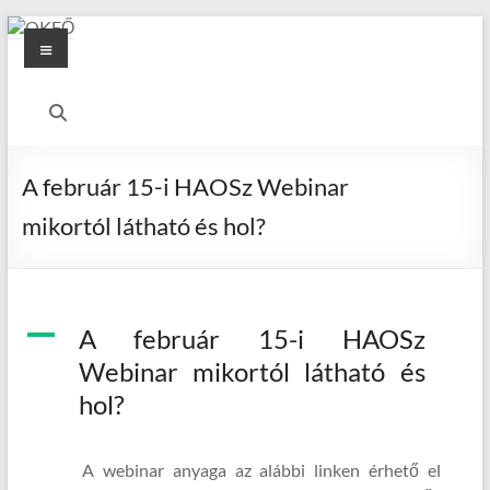
Skip
Menu
to
content
OKFŐ
Alapellátási
Igazgatóság
A február 15-i HAOSz Webinar
mikortól látható és hol?
A
A február 15-i HAOSz
Webinar mikortól látható és
hol?
A webinar anyaga az alábbi linken érhető el