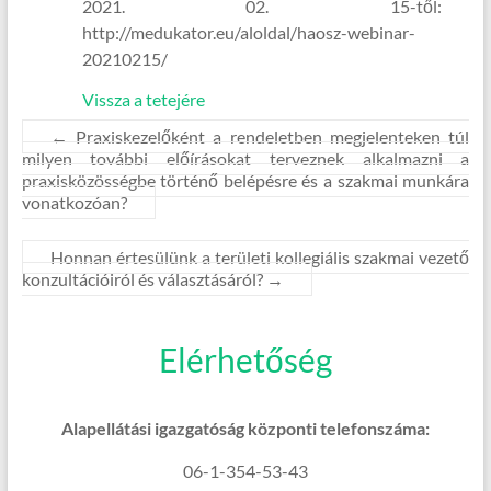
2021. 02. 15-től:
http://medukator.eu/aloldal/haosz-webinar-
20210215/
Vissza a tetejére
←
Praxiskezelőként a rendeletben megjelenteken túl
milyen további előírásokat terveznek alkalmazni a
praxisközösségbe történő belépésre és a szakmai munkára
vonatkozóan?
Honnan értesülünk a területi kollegiális szakmai vezető
konzultációiról és választásáról?
→
Elérhetőség
Alapellátási igazgatóság központi telefonszáma:
06-1-354-53-43