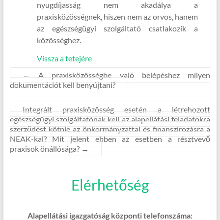
nyugdíjasság nem akadálya a
praxisközösségnek, hiszen nem az orvos, hanem
az egészségügyi szolgáltató csatlakozik a
közösséghez.
Vissza a tetejére
←
A praxisközösségbe való belépéshez milyen
dokumentációt kell benyújtani?
Integrált praxisközösség esetén a létrehozott
egészségügyi szolgáltatónak kell az alapellátási feladatokra
szerződést kötnie az önkormányzattal és finanszírozásra a
NEAK-kal? Mit jelent ebben az esetben a résztvevő
praxisok önállósága?
→
Elérhetőség
Alapellátási igazgatóság központi telefonszáma: