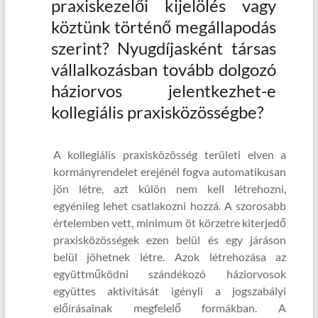
praxiskezelői kijelölés vagy
köztünk történő megállapodás
szerint? Nyugdíjasként társas
vállalkozásban tovább dolgozó
háziorvos jelentkezhet-e
kollegiális praxisközösségbe?
A kollegiális praxisközösség területi elven a
kormányrendelet erejénél fogva automatikusan
jön létre, azt külön nem kell létrehozni,
egyénileg lehet csatlakozni hozzá. A szorosabb
értelemben vett, minimum öt körzetre kiterjedő
praxisközösségek ezen belül és egy járáson
belül jöhetnek létre. Azok létrehozása az
együttműködni szándékozó háziorvosok
együttes aktivitását igényli a jogszabályi
előírásainak megfelelő formákban. A