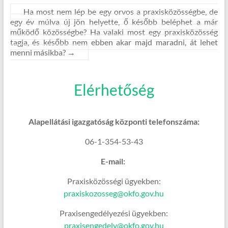
Ha most nem lép be egy orvos a praxisközösségbe, de
egy év múlva új jön helyette, ő később beléphet a már
működő közösségbe? Ha valaki most egy praxisközösség
tagja, és később nem ebben akar majd maradni, át lehet
menni másikba?
→
Elérhetőség
Alapellátási igazgatóság központi telefonszáma:
06-1-354-53-43
E-mail:
Praxisközösségi ügyekben:
praxiskozosseg@okfo.gov.hu
Praxisengedélyezési ügyekben:
praxisengedely@okfo.gov.hu