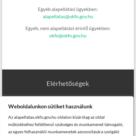
Egyéb alapellátási ügyekben:
alapellatas@okfo.gov.hu
Egyéb, nem alapellátást érintő ügyekben:
okfo@okfo.gov.hu
Elérhetőségek
Weboldalunkon sütiket használunk
Az alapellatas.okfo.gov.hu oldalon kizárólag az oldal
Munkatársaink
működéséhez feltétlenül szükséges és munkamenet támogató,
az egyes felhasználói munkamenetek azonosítására szolgáló