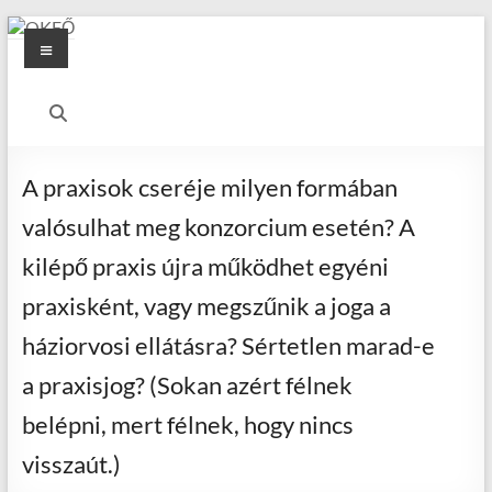
Skip
Menu
to
content
OKFŐ
Alapellátási
Igazgatóság
A praxisok cseréje milyen formában
valósulhat meg konzorcium esetén? A
kilépő praxis újra működhet egyéni
praxisként, vagy megszűnik a joga a
háziorvosi ellátásra? Sértetlen marad-e
a praxisjog? (Sokan azért félnek
belépni, mert félnek, hogy nincs
visszaút.)