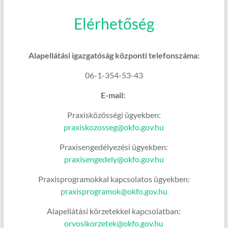
Elérhetőség
Alapellátási igazgatóság központi telefonszáma:
06-1-354-53-43
E-mail:
Praxisközösségi ügyekben:
praxiskozosseg@okfo.gov.hu
Praxisengedélyezési ügyekben:
praxisengedely@okfo.gov.hu
Praxisprogramokkal kapcsolatos ügyekben:
praxisprogramok@okfo.gov.hu
Alapellátási körzetekkel kapcsolatban:
orvosikorzetek@okfo.gov.hu