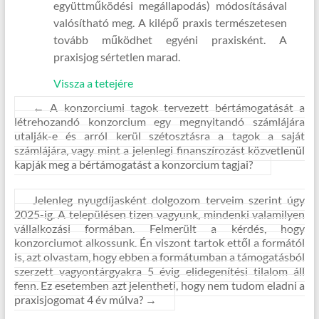
együttműködési megállapodás) módosításával
valósítható meg. A kilépő praxis természetesen
tovább működhet egyéni praxisként. A
praxisjog sértetlen marad.
Vissza a tetejére
←
A konzorciumi tagok tervezett bértámogatását a
létrehozandó konzorcium egy megnyitandó számlájára
utalják-e és arról kerül szétosztásra a tagok a saját
számlájára, vagy mint a jelenlegi finanszírozást közvetlenül
kapják meg a bértámogatást a konzorcium tagjai?
Jelenleg nyugdíjasként dolgozom terveim szerint úgy
2025-ig. A településen tizen vagyunk, mindenki valamilyen
vállalkozási formában. Felmerült a kérdés, hogy
konzorciumot alkossunk. Én viszont tartok ettől a formától
is, azt olvastam, hogy ebben a formátumban a támogatásból
szerzett vagyontárgyakra 5 évig elidegenítési tilalom áll
fenn. Ez esetemben azt jelentheti, hogy nem tudom eladni a
praxisjogomat 4 év múlva?
→