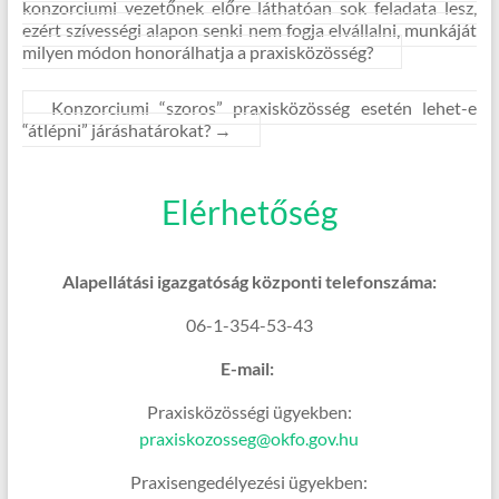
konzorciumi vezetőnek előre láthatóan sok feladata lesz,
ezért szívességi alapon senki nem fogja elvállalni, munkáját
milyen módon honorálhatja a praxisközösség?
Konzorciumi “szoros” praxisközösség esetén lehet-e
“átlépni” járáshatárokat?
→
Elérhetőség
Alapellátási igazgatóság központi telefonszáma:
06-1-354-53-43
E-mail:
Praxisközösségi ügyekben:
praxiskozosseg@okfo.gov.hu
Praxisengedélyezési ügyekben: