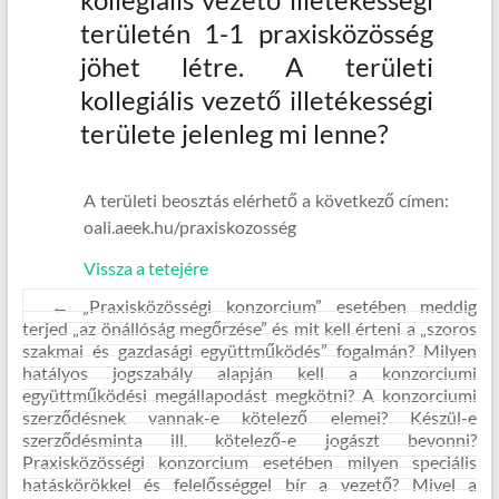
területén 1-1 praxisközösség
jöhet létre. A területi
kollegiális vezető illetékességi
területe jelenleg mi lenne?
A területi beosztás elérhető a következő címen:
oali.aeek.hu/praxiskozosség
Vissza a tetejére
←
„Praxisközösségi konzorcium” esetében meddig
terjed „az önállóság megőrzése” és mit kell érteni a „szoros
szakmai és gazdasági együttműködés” fogalmán? Milyen
hatályos jogszabály alapján kell a konzorciumi
együttműködési megállapodást megkötni? A konzorciumi
szerződésnek vannak-e kötelező elemei? Készül-e
szerződésminta ill. kötelező-e jogászt bevonni?
Praxisközösségi konzorcium esetében milyen speciális
hatáskörökkel és felelősséggel bír a vezető? Mivel a