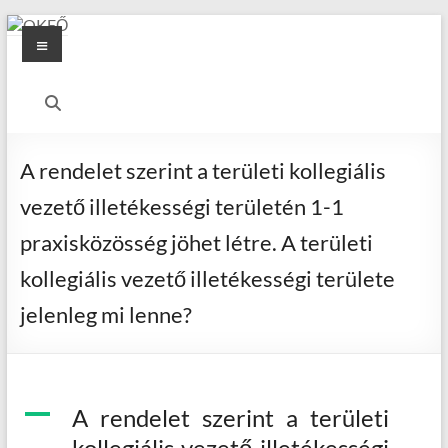
Skip
Menu
to
content
OKFŐ
Alapellátási
Igazgatóság
A rendelet szerint a területi kollegiális
vezető illetékességi területén 1-1
praxisközösség jöhet létre. A területi
kollegiális vezető illetékességi területe
jelenleg mi lenne?
A
A rendelet szerint a területi
kollegiális vezető illetékességi