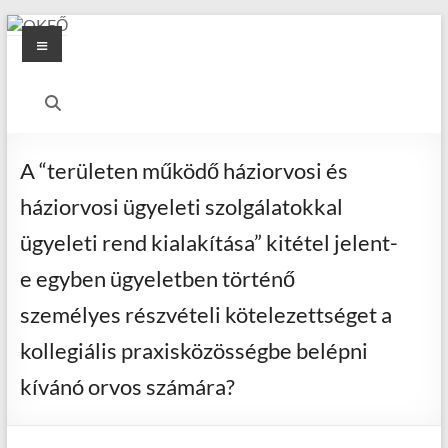
Skip
Menu
to
content
OKFŐ
Alapellátási
Igazgatóság
A “területen működő háziorvosi és
háziorvosi ügyeleti szolgálatokkal
ügyeleti rend kialakítása” kitétel jelent-
e egyben ügyeletben történő
személyes részvételi kötelezettséget a
kollegiális praxisközösségbe belépni
kívánó orvos számára?