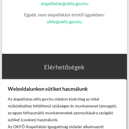
alapellatas@okfo.gov.hu
Egyéb, nem alapellátást érintő ügyekben:
okfo@okfo.gov.hu
Elérhetőségek
Weboldalunkon sütiket használunk
Az alapellatas.okfo.gov.hu oldalon kizárólag az oldal
Munkatársaink
működéséhez feltétlenül szükséges és munkamenet támogató,
az egyes felhasználói munkamenetek azonosítására szolgáló
sütiket (cookies) használunk.
Az OKFŐ Alapellátási Igazgatóság oldalán alkalmazott