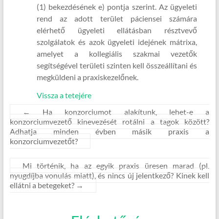
(1) bekezdésének e) pontja szerint. Az ügyeleti
rend az adott terület páciensei számára
elérhető ügyeleti ellátásban résztvevő
szolgálatok és azok ügyeleti idejének mátrixa,
amelyet a kollegiális szakmai vezetők
segítségével területi szinten kell összeállítani és
megküldeni a praxiskezelőnek.
Vissza a tetejére
←
Ha konzorciumot alakítunk, lehet-e a
konzorciumvezető kinevezését rotálni a tagok között?
Adhatja minden évben másik praxis a
konzorciumvezetőt?
Mi történik, ha az egyik praxis üresen marad (pl.
nyugdíjba vonulás miatt), és nincs új jelentkező? Kinek kell
ellátni a betegeket?
→