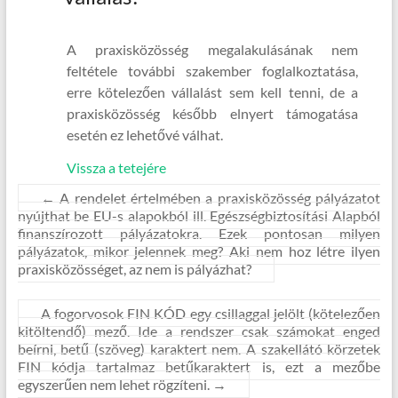
A praxisközösség megalakulásának nem
feltétele további szakember foglalkoztatása,
erre kötelezően vállalást sem kell tenni, de a
praxisközösség később elnyert támogatása
esetén ez lehetővé válhat.
Vissza a tetejére
←
A rendelet értelmében a praxisközösség pályázatot
nyújthat be EU-s alapokból ill. Egészségbiztosítási Alapból
finanszírozott pályázatokra. Ezek pontosan milyen
pályázatok, mikor jelennek meg? Aki nem hoz létre ilyen
praxisközösséget, az nem is pályázhat?
A fogorvosok FIN KÓD egy csillaggal jelölt (kötelezően
kitöltendő) mező. Ide a rendszer csak számokat enged
beírni, betű (szöveg) karaktert nem. A szakellátó körzetek
FIN kódja tartalmaz betűkaraktert is, ezt a mezőbe
egyszerűen nem lehet rögzíteni.
→