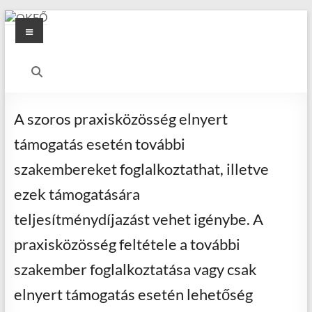
Skip
Menu
to
content
OKFŐ
Alapellátási
Igazgatóság
A szoros praxisközösség elnyert
támogatás esetén további
szakembereket foglalkoztathat, illetve
ezek támogatására
teljesítménydíjazást vehet igénybe. A
praxisközösség feltétele a további
szakember foglalkoztatása vagy csak
elnyert támogatás esetén lehetőség