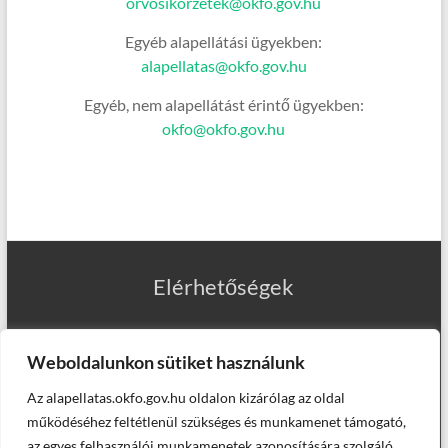
orvosikorzetek@okfo.gov.hu
Egyéb alapellátási ügyekben:
alapellatas@okfo.gov.hu
Egyéb, nem alapellátást érintő ügyekben:
okfo@okfo.gov.hu
Elérhetőségek
Weboldalunkon sütiket használunk
Az alapellatas.okfo.gov.hu oldalon kizárólag az oldal
Munkatársaink
működéséhez feltétlenül szükséges és munkamenet támogató,
az egyes felhasználói munkamenetek azonosítására szolgáló