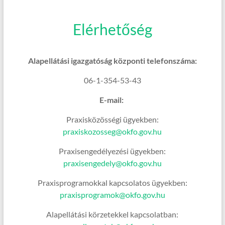
Elérhetőség
Alapellátási igazgatóság központi telefonszáma:
06-1-354-53-43
E-mail:
Praxisközösségi ügyekben:
praxiskozosseg@okfo.gov.hu
Praxisengedélyezési ügyekben:
praxisengedely@okfo.gov.hu
Praxisprogramokkal kapcsolatos ügyekben:
praxisprogramok@okfo.gov.hu
Alapellátási körzetekkel kapcsolatban: