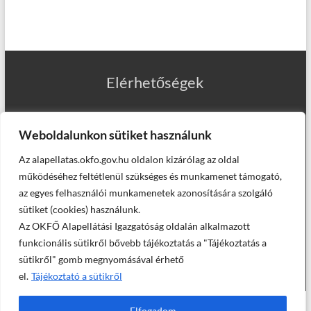
Elérhetőségek
Weboldalunkon sütiket használunk
Az alapellatas.okfo.gov.hu oldalon kizárólag az oldal
Munkatársaink
működéséhez feltétlenül szükséges és munkamenet támogató,
az egyes felhasználói munkamenetek azonosítására szolgáló
sütiket (cookies) használunk.
Az OKFŐ Alapellátási Igazgatóság oldalán alkalmazott
Helyettesítő háziorvosaink
funkcionális sütikről bővebb tájékoztatás a "Tájékoztatás a
sütikről" gomb megnyomásával érhető
el.
Tájékoztató a sütikről
© Országos Kórházi Főigazgatóság, Alapellátási Igazgatóság -
Elfogadom