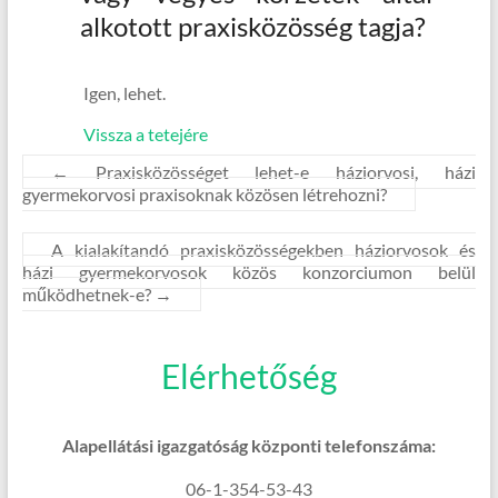
alkotott praxisközösség tagja?
Igen, lehet.
Vissza a tetejére
←
Praxisközösséget lehet-e háziorvosi, házi
gyermekorvosi praxisoknak közösen létrehozni?
A kialakítandó praxisközösségekben háziorvosok és
házi gyermekorvosok közös konzorciumon belül
működhetnek-e?
→
Elérhetőség
Alapellátási igazgatóság központi telefonszáma:
06-1-354-53-43