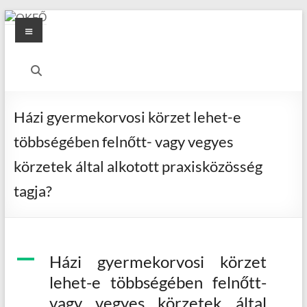
Skip
Menu
to
content
OKFŐ
Alapellátási
Igazgatóság
Házi gyermekorvosi körzet lehet-e
többségében felnőtt- vagy vegyes
körzetek által alkotott praxisközösség
tagja?
A
Házi gyermekorvosi körzet
lehet-e többségében felnőtt-
vagy vegyes körzetek által