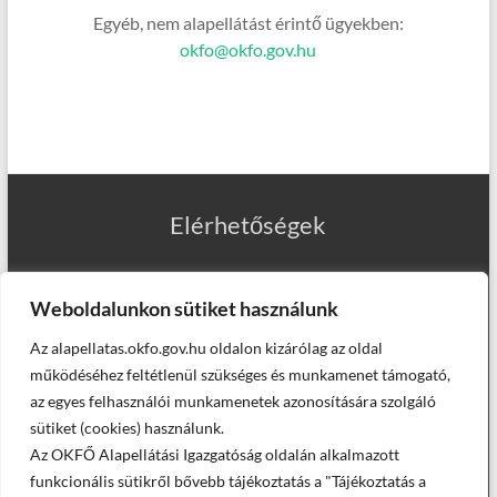
Egyéb, nem alapellátást érintő ügyekben:
okfo@okfo.gov.hu
Elérhetőségek
Weboldalunkon sütiket használunk
Az alapellatas.okfo.gov.hu oldalon kizárólag az oldal
Munkatársaink
működéséhez feltétlenül szükséges és munkamenet támogató,
az egyes felhasználói munkamenetek azonosítására szolgáló
sütiket (cookies) használunk.
Az OKFŐ Alapellátási Igazgatóság oldalán alkalmazott
Helyettesítő háziorvosaink
funkcionális sütikről bővebb tájékoztatás a "Tájékoztatás a