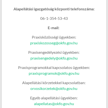
Alapellátási igazgatóság központi telefonszáma:
06-1-354-53-43
E-mail:
Praxisközösségi ügyekben:
praxiskozosseg@okfo.gov.hu
Praxisengedélyezési ügyekben:
praxisengedely@okfo.gov.hu
Praxisprogramokkal kapcsolatos ügyekben:
praxisprogramok@okfo.gov.hu
Alapellátási körzetekkel kapcsolatban:
orvosikorzetek@okfo.gov.hu
Egyéb alapellátási ügyekben:
alapellatas@okfo.gov.hu