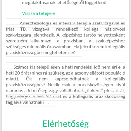
megalakításának lehetőségétől függetlenül.
Vissza a tetejére
←
Aneszteziológia és intenzív terápia szakvizsgával és
friss TB. vizsgával rendelkező kolléga háziorvosi
szakvizsgára jelentkezik. A képzéshez tartós helyettesként
szeretném alkalmazni a praxisban, a szakképzéshez
szükséges minimális óraszámban. Ha jelentkezem kollegiális
praxisközösségbe, megtehetem-e?
Számos kis településen a heti rendelési idő nem éri el a
heti 20 órát (nincs rá szükség, az alacsony ellátott populáció
miatt). Ők nem kapcsolódhatnak a kollegiális
praxisközösséghez? Nekik csak a praxisközösségen kívül
maradás a lehetőség vagy vállalhatnak „önként” plusz órát,
hogy elérjék a heti 20 órát és a kollegiális praxisközösség
tagjaivá válhatnak?
→
Elérhetőség