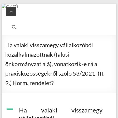
Skip
Menu
to
content
OKFŐ
Alapellátási
Igazgatóság
Ha valaki visszamegy vállalkozóból
közalkalmazottnak (falusi
önkormányzat alá), vonatkozik-e rá a
praxisközösségekről szóló 53/2021. (II.
9.) Korm. rendelet?
A
Ha valaki visszamegy
vállalkozóból