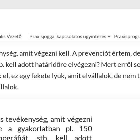
ális Vezető
Praxisjoggal kapcsolatos ügyintézés
Praxisprog
ység, amit végezni kell. A prevenciót értem, de
. kell adott határidőre elvégezni? Mert erről 
 ez egy fekete lyuk, amit elvállalok, de nem tu
llalok.
ós tevékenység, amit végezni
e a gyakorlatban pl. 150
gráfiát, stb. kell adott