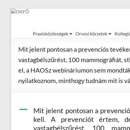
Skip
to
content
OKFŐ
Praxisközösségek
Orvosi körzetek
Kollegi
Alapellátási
Igazgatóság
Mit jelent pontosan a prevenciós tevéken
vastagbélszűrést, 100 mammográfiát, stb
el, a HAOSz webináriumon sem mondták el,
nyilatkoznom, minthogy tudnám mit is vá
A
Mit jelent pontosan a prevenci
kell. A prevenciót értem, d
vastagbélszűrést, 100 mammo