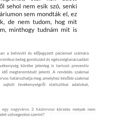
ől sehol nem esik szó, senki
áriumon sem mondták el, ez
lok, de nem tudom, hog mit
nom, minthogy tudnám mit is
an a behívott és előjegyzett páciensei számára
, krónikus beteg gondozást és egészségtanácsadást
vékenység körébe jelenleg is tartozó preventív
i idő megteremtését jelenti. A rendelés szakmai
iorvos határozhatja meg, amelyhez később szakmai
zajlott tevékenységről statisztikai adatokat,
ül egy nagyváros 2 háziorvosi körzete melyek nem
let szövegezése szerint?