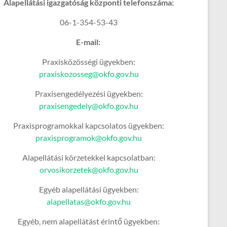
Alapellátási igazgatóság központi telefonszáma:
06-1-354-53-43
E-mail:
Praxisközösségi ügyekben:
praxiskozosseg@okfo.gov.hu
Praxisengedélyezési ügyekben:
praxisengedely@okfo.gov.hu
Praxisprogramokkal kapcsolatos ügyekben:
praxisprogramok@okfo.gov.hu
Alapellátási körzetekkel kapcsolatban:
orvosikorzetek@okfo.gov.hu
Egyéb alapellátási ügyekben:
alapellatas@okfo.gov.hu
Egyéb, nem alapellátást érintő ügyekben: