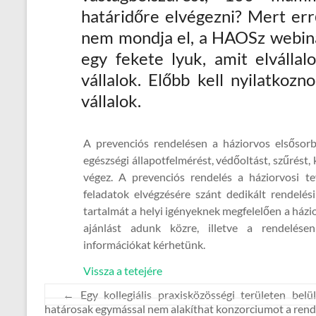
határidőre elvégezni? Mert err
nem mondja el, a HAOSz webin
egy fekete lyuk, amit elválla
vállalok. Előbb kell nyilatkoz
vállalok.
A prevenciós rendelésen a háziorvos elsősorb
egészségi állapotfelmérést, védőoltást, szűrést
végez. A prevenciós rendelés a háziorvosi te
feladatok elvégzésére szánt dedikált rendelés
tartalmát a helyi igényeknek megfelelően a ház
ajánlást adunk közre, illetve a rendelésen 
információkat kérhetünk.
Vissza a tetejére
←
Egy kollegiális praxisközösségi területen bel
határosak egymással nem alakíthat konzorciumot a rende