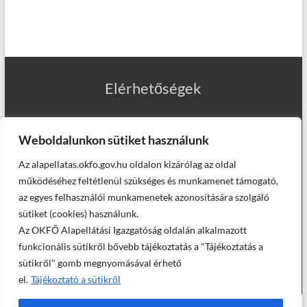
Elérhetőségek
Weboldalunkon sütiket használunk
Az alapellatas.okfo.gov.hu oldalon kizárólag az oldal
Munkatársaink
működéséhez feltétlenül szükséges és munkamenet támogató,
az egyes felhasználói munkamenetek azonosítására szolgáló
sütiket (cookies) használunk.
Az OKFŐ Alapellátási Igazgatóság oldalán alkalmazott
Helyettesítő háziorvosaink
funkcionális sütikről bővebb tájékoztatás a "Tájékoztatás a
sütikről" gomb megnyomásával érhető
el.
Tájékoztató a sütikről