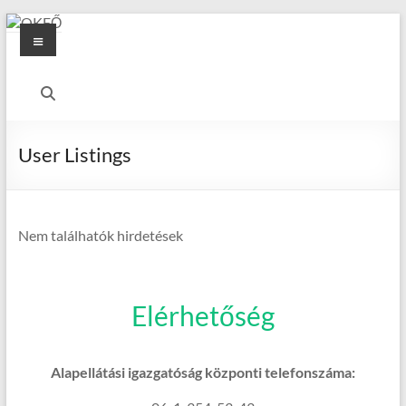
Skip
Menu
to
content
OKFŐ
Alapellátási
Igazgatóság
User Listings
Nem találhatók hirdetések
Elérhetőség
Alapellátási igazgatóság központi telefonszáma: