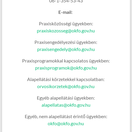
06-1-354-53-43
E-mail:
Praxisközösségi ügyekben:
praxiskozosseg@okfo.gov.hu
Praxisengedélyezési ügyekben:
praxisengedely@okfo.gov.hu
Praxisprogramokkal kapcsolatos ügyekben:
praxisprogramok@okfo.gov.hu
Alapellátási körzetekkel kapcsolatban:
orvosikorzetek@okfo.gov.hu
Egyéb alapellátási ügyekben:
alapellatas@okfo.gov.hu
Egyéb, nem alapellátást érintő ügyekben:
okfo@okfo.gov.hu