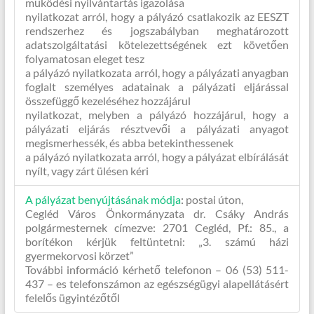
működési nyilvántartás igazolása
nyilatkozat arról, hogy a pályázó csatlakozik az EESZT
rendszerhez és jogszabályban meghatározott
adatszolgáltatási kötelezettségének ezt követően
folyamatosan eleget tesz
a pályázó nyilatkozata arról, hogy a pályázati anyagban
foglalt személyes adatainak a pályázati eljárással
összefüggő kezeléséhez hozzájárul
nyilatkozat, melyben a pályázó hozzájárul, hogy a
pályázati eljárás résztvevői a pályázati anyagot
megismerhessék, és abba betekinthessenek
a pályázó nyilatkozata arról, hogy a pályázat elbírálását
nyílt, vagy zárt ülésen kéri
A pályázat benyújtásának módja
:
postai úton,
Cegléd Város Önkormányzata dr. Csáky András
polgármesternek címezve: 2701 Cegléd, Pf.: 85., a
borítékon kérjük feltüntetni: „3. számú házi
gyermekorvosi körzet”
További információ kérhető telefonon – 06 (53) 511-
437 – es telefonszámon az egészségügyi alapellátásért
felelős ügyintézőtől