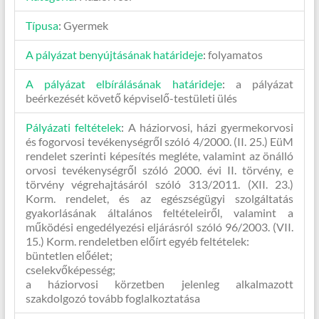
Típusa
:
Gyermek
A pályázat benyújtásának határideje
:
folyamatos
A pályázat elbírálásának határideje
:
a pályázat
beérkezését követő képviselő-testületi ülés
Pályázati feltételek
:
A háziorvosi, házi gyermekorvosi
és fogorvosi tevékenységről szóló 4/2000. (II. 25.) EüM
rendelet szerinti képesítés megléte, valamint az önálló
orvosi tevékenységről szóló 2000. évi II. törvény, e
törvény végrehajtásáról szóló 313/2011. (XII. 23.)
Korm. rendelet, és az egészségügyi szolgáltatás
gyakorlásának általános feltételeiről, valamint a
működési engedélyezési eljárásról szóló 96/2003. (VII.
15.) Korm. rendeletben előírt egyéb feltételek:
büntetlen előélet;
cselekvőképesség;
a háziorvosi körzetben jelenleg alkalmazott
szakdolgozó tovább foglalkoztatása