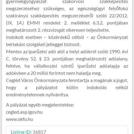
gyermekgyógyászat szakorvosi szakképesítés
megszerzéséhez szükséges, az egészségügyi felsőfokú
szakirányú szakképesítés megszerzéséről szóló 22/2012.
(IX. 14.) EMMI rendelet 2. melléklet 6.3.2. pontjában
meghatározott 2. részvizsgát sikeresen teljesítette.
Indokolt esetben – közérdekű célból – az Önkormányzat
bérlakást szolgálati jelleggel biztosít.
Mentes az iparűzési adó alól a helyi adókról szóló 1990. évi
C. törvény 52. § 23. pontjában meghatározott adóalany,
feltéve, ha vállalkozási szintű iparűzési adóalapja az
adóévben a 20 millió forintot nem haladja meg.
Cegléd Város Önkormányzata fenntartja a magának a jogot,
hogy a pályázatot külön indokolás nélkül
eredménytelennek nyilvánítsa.
A pályázat egyéb megjelentetése:
cegled.asp.lgov.hu
www.okfo.hu
Listing ID
:
36857