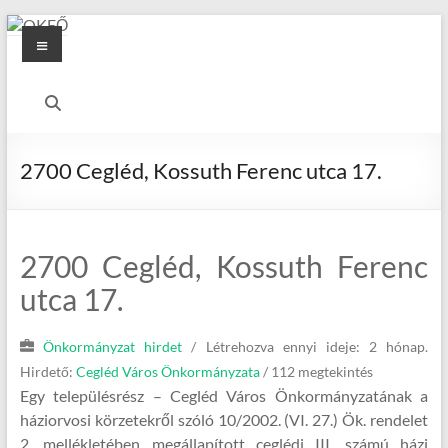
Skip
Menu
to
content
OKFŐ
Alapellátási
Igazgatóság
2700 Cegléd, Kossuth Ferenc utca 17.
2700 Cegléd, Kossuth Ferenc
utca 17.
Önkormányzat hirdet
/
Létrehozva ennyi ideje: 2 hónap.
Hirdető:
Cegléd Város Önkormányzata
/ 112 megtekintés
Egy településrész – Cegléd Város Önkormányzatának a
háziorvosi körzetekről szóló 10/2002. (VI. 27.) Ök. rendelet
2. mellékletében megállapított ceglédi III. számú házi