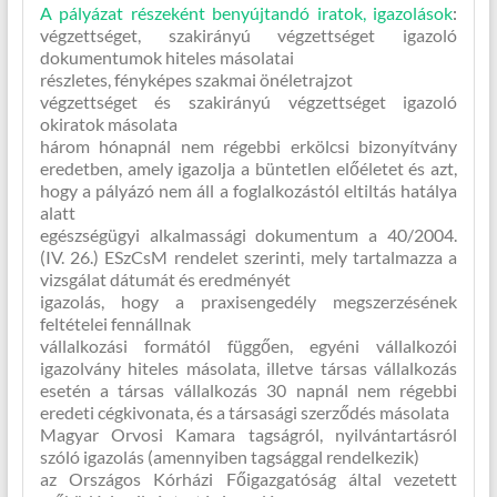
A pályázat részeként benyújtandó iratok, igazolások
:
végzettséget, szakirányú végzettséget igazoló
dokumentumok hiteles másolatai
részletes, fényképes szakmai önéletrajzot
végzettséget és szakirányú végzettséget igazoló
okiratok másolata
három hónapnál nem régebbi erkölcsi bizonyítvány
eredetben, amely igazolja a büntetlen előéletet és azt,
hogy a pályázó nem áll a foglalkozástól eltiltás hatálya
alatt
egészségügyi alkalmassági dokumentum a 40/2004.
(IV. 26.) ESzCsM rendelet szerinti, mely tartalmazza a
vizsgálat dátumát és eredményét
igazolás, hogy a praxisengedély megszerzésének
feltételei fennállnak
vállalkozási formától függően, egyéni vállalkozói
igazolvány hiteles másolata, illetve társas vállalkozás
esetén a társas vállalkozás 30 napnál nem régebbi
eredeti cégkivonata, és a társasági szerződés másolata
Magyar Orvosi Kamara tagságról, nyilvántartásról
szóló igazolás (amennyiben tagsággal rendelkezik)
az Országos Kórházi Főigazgatóság által vezetett