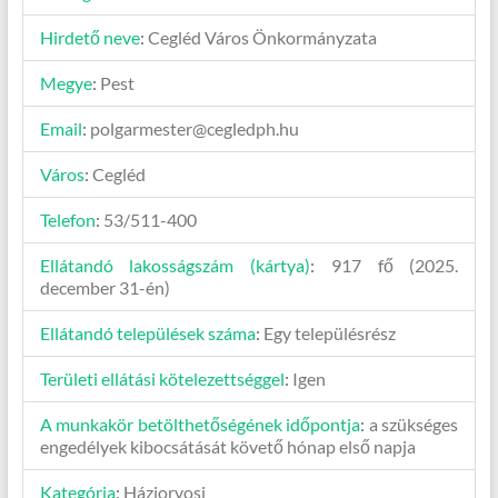
Hirdető neve
:
Cegléd Város Önkormányzata
Megye
:
Pest
Email
:
polgarmester@cegledph.hu
Város
:
Cegléd
Telefon
:
53/511-400
Ellátandó lakosságszám (kártya)
:
917 fő (2025.
december 31-én)
Ellátandó települések száma
:
Egy településrész
Területi ellátási kötelezettséggel
:
Igen
A munkakör betölthetőségének időpontja
:
a szükséges
engedélyek kibocsátását követő hónap első napja
Kategória
:
Háziorvosi