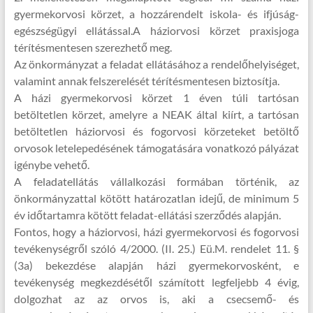
gyermekorvosi körzet, a hozzárendelt iskola- és ifjúság-
egészségügyi ellátással.A háziorvosi körzet praxisjoga
térítésmentesen szerezhető meg.
Az önkormányzat a feladat ellátásához a rendelőhelyiséget,
valamint annak felszerelését térítésmentesen biztosítja.
A házi gyermekorvosi körzet 1 éven túli tartósan
betöltetlen körzet, amelyre a NEAK által kiírt, a tartósan
betöltetlen háziorvosi és fogorvosi körzeteket betöltő
orvosok letelepedésének támogatására vonatkozó pályázat
igénybe vehető.
A feladatellátás vállalkozási formában történik, az
önkormányzattal kötött határozatlan idejű, de minimum 5
év időtartamra kötött feladat-ellátási szerződés alapján.
Fontos, hogy a háziorvosi, házi gyermekorvosi és fogorvosi
tevékenységről szóló 4/2000. (II. 25.) Eü.M. rendelet 11. §
(3a) bekezdése alapján házi gyermekorvosként, e
tevékenység megkezdésétől számított legfeljebb 4 évig,
dolgozhat az az orvos is, aki a csecsemő- és