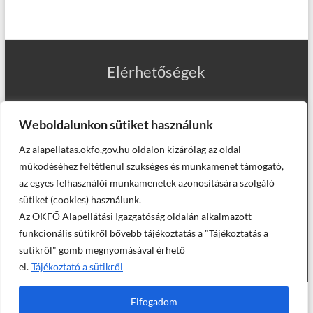
Elérhetőségek
Weboldalunkon sütiket használunk
Az alapellatas.okfo.gov.hu oldalon kizárólag az oldal
Munkatársaink
működéséhez feltétlenül szükséges és munkamenet támogató,
az egyes felhasználói munkamenetek azonosítására szolgáló
sütiket (cookies) használunk.
Az OKFŐ Alapellátási Igazgatóság oldalán alkalmazott
Helyettesítő háziorvosaink
funkcionális sütikről bővebb tájékoztatás a "Tájékoztatás a
sütikről" gomb megnyomásával érhető
el.
Tájékoztató a sütikről
© Országos Kórházi Főigazgatóság, Alapellátási Igazgatóság -
Elfogadom
2025