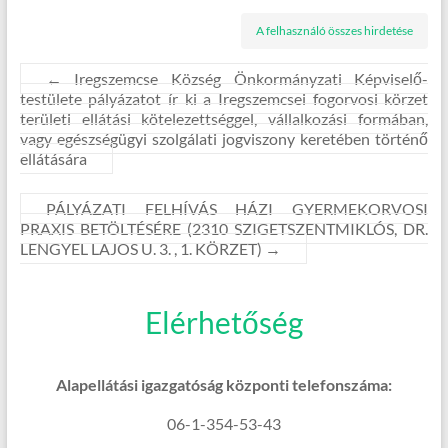
A felhasználó összes hirdetése
←
Iregszemcse Község Önkormányzati Képviselő-
testülete pályázatot ír ki a Iregszemcsei fogorvosi körzet
területi ellátási kötelezettséggel, vállalkozási formában,
vagy egészségügyi szolgálati jogviszony keretében történő
ellátására
PÁLYÁZATI FELHÍVÁS HÁZI GYERMEKORVOSI
PRAXIS BETÖLTÉSÉRE (2310 SZIGETSZENTMIKLÓS, DR.
LENGYEL LAJOS U. 3. , 1. KÖRZET)
→
Elérhetőség
Alapellátási igazgatóság központi telefonszáma:
06-1-354-53-43