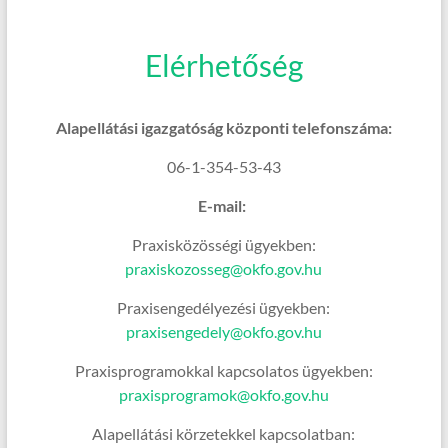
Elérhetőség
Alapellátási igazgatóság központi telefonszáma:
06-1-354-53-43
E-mail:
Praxisközösségi ügyekben:
praxiskozosseg@okfo.gov.hu
Praxisengedélyezési ügyekben:
praxisengedely@okfo.gov.hu
Praxisprogramokkal kapcsolatos ügyekben:
praxisprogramok@okfo.gov.hu
Alapellátási körzetekkel kapcsolatban: