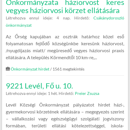
Önkormányzata háziorvost keres
vegyes háziorvosi körzet ellátására
Létrehozva ennyi ideje: 4 nap.
Hirdető:
Csákánydoroszló
önkormányzat
Az Őrség kapujában az osztrák határhoz közel eső
folyamatosan fejlődő községünkbe keresünk háziorvost,
/nyugdíjazás miatt/ megüresedő vegyes háziorvosi praxis
ellátására. A település Körmendtől 10 km-re,...
Önkormányzat hirdet
/ 1561 megtekintés
9221 Levél, Fő u. 10.
Létrehozva ennyi ideje: 1 hét.
Hirdető:
Preier Zsuzsa
Levél Községi Önkormányzat pályázatot hirdet házi-,
gyermekorvosi körzetének ellátására – megegyezés szerint
– vállalkozási vagy egészségügyi szolgálati jogviszony
formában, területi ellátási kötelezettséggel, iskola-