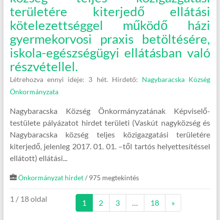
területére kiterjedő ellátási
kötelezettséggel működő házi
gyermekorvosi praxis betöltésére,
iskola-egészségügyi ellátásban való
részvétellel.
Létrehozva ennyi ideje: 3 hét.
Hirdető:
Nagybaracska Község
Önkormányzata
Nagybaracska Község Önkormányzatának Képviselő-
testülete pályázatot hirdet területi (Vaskút nagyközség és
Nagybaracska község teljes közigazgatási területére
kiterjedő, jelenleg 2017. 01. 01. –től tartós helyettesítéssel
ellátott) ellátási...
Önkormányzat hirdet
/ 975 megtekintés
1 / 18 oldal
1
2
3
…
18
»