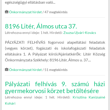
egészségügyi ellátásban való...
Önkormányzat hirdet
/ 47 megtekintés
8196 Litér, Álmos utca 37.
Létrehozva ennyi ideje: 1 hét.
Hirdető:
Zsuzsa Ujvári-Kovács
PÁLYÁZATI FELHÍVÁS fogorvosi alapellátási feladatok
(vegyes körzet), fogászati és iskolafogászati feladatok
ellátására 1. A Pályázat kiírói/Ajánlatkérők: Litér Község
Önkormányzata Székhely: 8196 Litér, Álmos u. 37....
Önkormányzat hirdet
/ 51 megtekintés
Pályázati felhívás 9. számú házi
gyermekorvosi körzet betöltésére
Létrehozva ennyi ideje: 1 hét.
Hirdető:
Krisztina Kanizsainé
Kohári