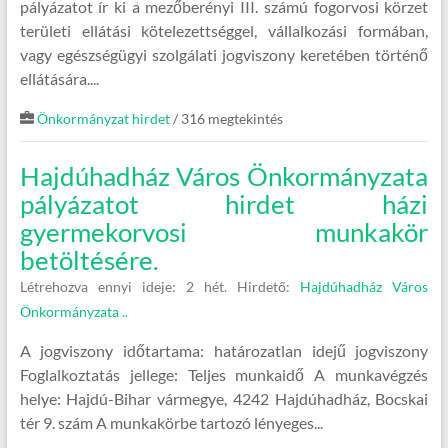
pályázatot ír ki a mezőberényi III. számú fogorvosi körzet
területi ellátási kötelezettséggel, vállalkozási formában,
vagy egészségügyi szolgálati jogviszony keretében történő
ellátására....
Önkormányzat hirdet
/ 316 megtekintés
Hajdúhadház Város Önkormányzata
pályázatot hirdet házi
gyermekorvosi munkakör
betöltésére.
Létrehozva ennyi ideje: 2 hét.
Hirdető:
Hajdúhadház Város
Önkormányzata ..
A jogviszony időtartama: határozatlan idejű jogviszony
Foglalkoztatás jellege: Teljes munkaidő A munkavégzés
helye: Hajdú-Bihar vármegye, 4242 Hajdúhadház, Bocskai
tér 9. szám A munkakörbe tartozó lényeges...