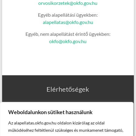
orvosikorzetek@okfo.gov.hu
Egyéb alapellátási ügyekben:
alapellatas@okfo.gov.hu
Egyéb, nem alapellátást érintő ügyekben:
okfo@okfo.gov.hu
Elérhetőségek
Weboldalunkon sütiket használunk
Az alapellatas.okfo.gov.hu oldalon kizárólag az oldal
Munkatársaink
működéséhez feltétlenül szükséges és munkamenet támogató,