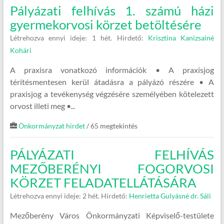
Pályázati felhívás 1. számú házi
gyermekorvosi körzet betöltésére
Létrehozva ennyi ideje: 1 hét.
Hirdető:
Krisztina Kanizsainé
Kohári
A praxisra vonatkozó információk • A praxisjog
térítésmentesen kerül átadásra a pályázó részére • A
praxisjog a tevékenység végzésére személyében kötelezett
orvost illeti meg •...
Önkormányzat hirdet
/ 65 megtekintés
PÁLYÁZATI FELHÍVÁS
MEZŐBERÉNYI FOGORVOSI
KÖRZET FELADATELLÁTÁSÁRA
Létrehozva ennyi ideje: 2 hét.
Hirdető:
Henrietta Gulyásné dr. Sáli
Mezőberény Város Önkormányzati Képviselő-testülete