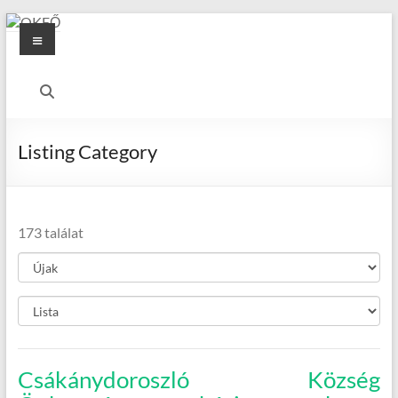
Skip
Menu
to
content
OKFŐ
Alapellátási
Igazgatóság
Listing Category
173 találat
Csákánydoroszló Község