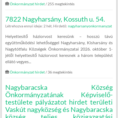
Önkormányzat hirdet
/ 255 megtekintés
7822 Nagyharsány, Kossuth u. 54.
Létrehozva ennyi ideje: 2 hét.
Hirdető:
nagyharsanyonkormanyzat
Helyettesítő háziorvost keresünk – hosszú távú
együttműködési lehetőséggel Nagyharsány, Kisharsány és
Nagytótfalu Községek Önkormányzatai 2026. október 1-
jétől helyettesítő háziorvost keresnek a három települést
ellátó vegyes...
Önkormányzat hirdet
/ 36 megtekintés
Nagybaracska Község
Önkormányzatának Képviselő-
testülete pályázatot hirdet területi
Vaskút nagyközség és Nagybaracska
község teljes közigazgatási