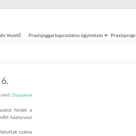
ális Vezető
Praxisjoggal kapcsolatos ügyintézés
Praxisprog
6.
rdető:
Zsuzsanna
zatot hirdet a
nőtt háziorvosi
llátottak száma