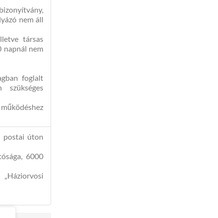
izonyítvány,
ályázó nem áll
lletve társas
30 napnál nem
agban foglalt
en szükséges
a működéshez
 postai úton
tósága, 6000
: „Háziorvosi