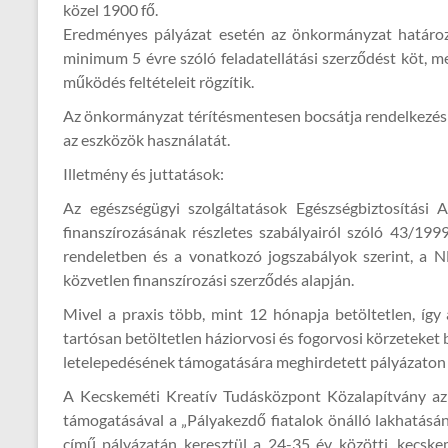
közel 1900 fő.
Eredményes pályázat esetén az önkormányzat határoza
minimum 5 évre szóló feladatellátási szerződést köt, me
működés feltételeit rögzítik.
Az önkormányzat térítésmentesen bocsátja rendelkezésr
az eszközök használatát.
Illetmény és juttatások:
Az egészségügyi szolgáltatások Egészségbiztosítási 
finanszírozásának részletes szabályairól szóló 43/1999.
rendeletben és a vonatkozó jogszabályok szerint, a 
közvetlen finanszírozási szerződés alapján.
Mivel a praxis több, mint 12 hónapja betöltetlen, így
tartósan betöltetlen háziorvosi és fogorvosi körzeteket
letelepedésének támogatására meghirdetett pályázaton 
A Kecskeméti Kreatív Tudásközpont Közalapítvány a
támogatásával a „Pályakezdő fiatalok önálló lakhatásán
című pályázatán keresztül a 24-35 év közötti, kecske