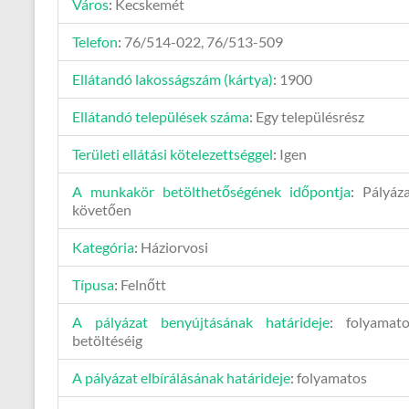
Város
:
Kecskemét
Telefon
:
76/514-022, 76/513-509
Ellátandó lakosságszám (kártya)
:
1900
Ellátandó települések száma
:
Egy településrész
Területi ellátási kötelezettséggel
:
Igen
A munkakör betölthetőségének időpontja
:
Pályáza
követően
Kategória
:
Háziorvosi
Típusa
:
Felnőtt
A pályázat benyújtásának határideje
:
folyamat
betöltéséig
A pályázat elbírálásának határideje
:
folyamatos