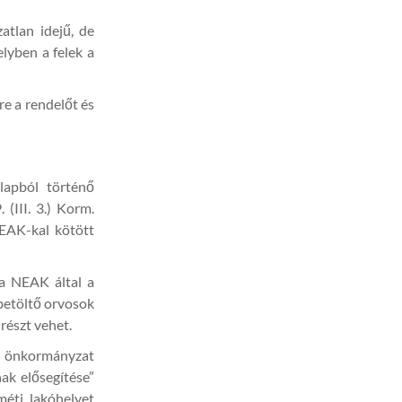
tlan idejű, de
lyben a felek a
e a rendelőt és
Alapból történő
 (III. 3.) Korm.
NEAK-kal kötött
 a NEAK által a
 betöltő orvosok
részt vehet.
z önkormányzat
ak elősegítése”
méti lakóhelyet