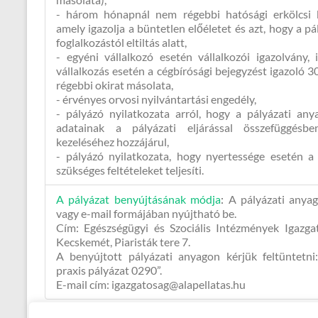
- három hónapnál nem régebbi hatósági erkölcsi b
amely igazolja a büntetlen előéletet és azt, hogy a p
foglalkozástól eltiltás alatt,
- egyéni vállalkozó esetén vállalkozói igazolvány, i
vállalkozás esetén a cégbírósági bejegyzést igazoló 
régebbi okirat másolata,
- érvényes orvosi nyilvántartási engedély,
- pályázó nyilatkozata arról, hogy a pályázati any
adatainak a pályázati eljárással összefüggésb
kezeléséhez hozzájárul,
- pályázó nyilatkozata, hogy nyertessége esetén 
szükséges feltételeket teljesíti.
A pályázat benyújtásának módja
:
A pályázati anyag
vagy e-mail formájában nyújtható be.
Cím: Egészségügyi és Szociális Intézmények Igazga
Kecskemét, Piaristák tere 7.
A benyújtott pályázati anyagon kérjük feltüntetni
praxis pályázat 0290”.
E-mail cím: igazgatosag@alapellatas.hu