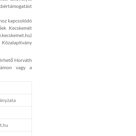
akbértámogatást
hoz kapcsolódó
őek Kecskemét
.kecskemet.hu)
zalapítvány
kérhető Horváth
számon vagy a
ányzata
t.hu