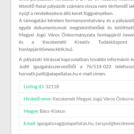
létesítő fiatal pályázók számára vissza nem térítendő l
nyújt a rendelkezésre álló keret függvényében.
A támogatási kérelem formanyomtatvány és a pályázat
egyéb dokumentumok megtekinthetőek és letölthet
Megyei Jogú Város Önkormányzata honlapjáról (www
és a Kecskeméti Kreatív Tudásközpont Kö
honlapjáról(www.kktk.hu).
A pályázati kiírással kapcsolatban további információ 
Judit igazgatásszervezőtől a 76/514-022 telefon
horvath.judit@alapellatas.hu e-mail címen.
Listing ID
:
32118
Hirdető neve
:
Kecskemét Megyei Jogú Város Önkorm
Megye
:
Bács-Kiskun
Email
:
igazgatosag@alapellatas.hu, tarspol@kecskeme