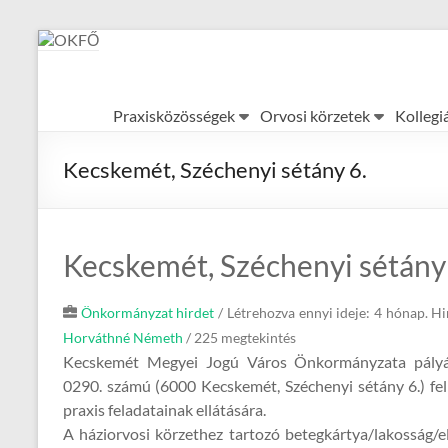
Skip
to
content
OKFŐ
Praxisközösségek
Orvosi körzetek
Kollegi
Alapellátási
Igazgatóság
Kecskemét, Széchenyi sétány 6.
Kecskemét, Széchenyi sétány 
Önkormányzat hirdet
/
Létrehozva ennyi ideje: 4 hónap.
Hi
Horváthné Németh
/ 225 megtekintés
Kecskemét Megyei Jogú Város Önkormányzata pályá
0290. számú (6000 Kecskemét, Széchenyi sétány 6.) fel
praxis feladatainak ellátására.
A háziorvosi körzethez tartozó betegkártya/lakosság/e