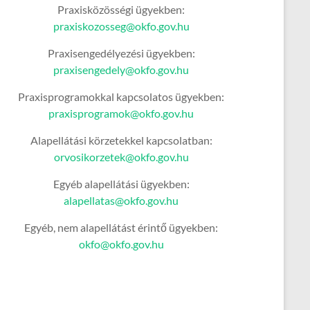
Praxisközösségi ügyekben:
praxiskozosseg@okfo.gov.hu
Praxisengedélyezési ügyekben:
praxisengedely@okfo.gov.hu
Praxisprogramokkal kapcsolatos ügyekben:
praxisprogramok@okfo.gov.hu
Alapellátási körzetekkel kapcsolatban:
orvosikorzetek@okfo.gov.hu
Egyéb alapellátási ügyekben:
alapellatas@okfo.gov.hu
Egyéb, nem alapellátást érintő ügyekben:
okfo@okfo.gov.hu