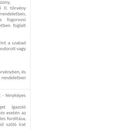
szony,
 II. törvény
yrendeletben,
s fogorvosi
etben foglalt
rint a szabad
ándorolt vagy
törvényben, és
 rendeletben
:
- fényképes
get igazoló
és esetén az
les fordítása,
ól szóló irat