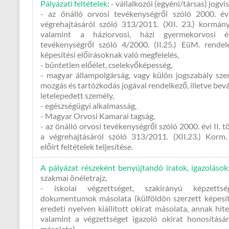
Pályázati feltételek
:
- vállalkozói (egyéni/társas) jogvi
- az önálló orvosi tevékenységről szóló 2000. évi
végrehajtásáról szóló 313/2011. (XII. 23.) kormán
valamint a háziorvosi, házi gyermekorvosi é
tevékenységről szóló 4/2000. (II.25.) EüM. rendel
képesítési előírásoknak való megfelelés,
- büntetlen előélet, cselekvőképesség,
- magyar állampolgárság, vagy külön jogszabály sze
mozgás és tartózkodás jogával rendelkező, illetve bev
letelepedett személy,
- egészségügyi alkalmasság,
- Magyar Orvosi Kamarai tagság,
- az önálló orvosi tevékenységről szóló 2000. évi II. 
a végrehajtásáról szóló 313/2011. (XII.23.) Korm.
előírt feltételek teljesítése.
A pályázat részeként benyújtandó iratok, igazolások
szakmai önéletrajz,
- iskolai végzettséget, szakirányú képzettsé
dokumentumok másolata (külföldön szerzett képesít
eredeti nyelven kiállított okirat másolata, annak hite
valamint a végzettséget igazoló okirat honosításár
másolata),