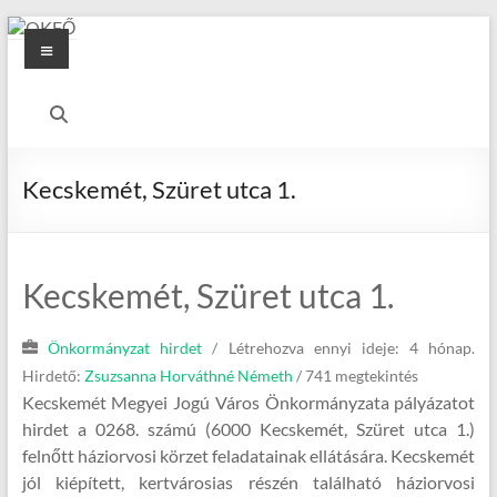
Skip
Menu
to
content
OKFŐ
Alapellátási
Igazgatóság
Kecskemét, Szüret utca 1.
Kecskemét, Szüret utca 1.
Önkormányzat hirdet
/
Létrehozva ennyi ideje: 4 hónap.
Hirdető:
Zsuzsanna Horváthné Németh
/ 741 megtekintés
Kecskemét Megyei Jogú Város Önkormányzata pályázatot
hirdet a 0268. számú (6000 Kecskemét, Szüret utca 1.)
felnőtt háziorvosi körzet feladatainak ellátására. Kecskemét
jól kiépített, kertvárosias részén található háziorvosi