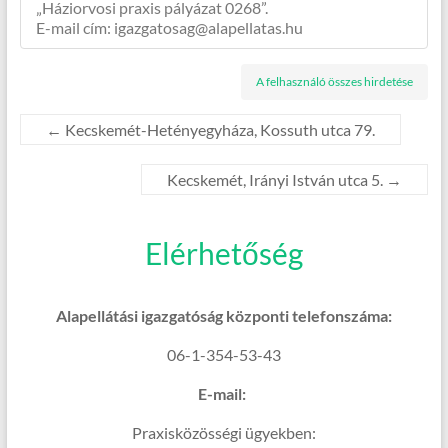
„Háziorvosi praxis pályázat 0268”.
E-mail cím: igazgatosag@alapellatas.hu
A felhasználó összes hirdetése
←
Kecskemét-Hetényegyháza, Kossuth utca 79.
Kecskemét, Irányi István utca 5.
→
Elérhetőség
Alapellátási igazgatóság központi telefonszáma:
06-1-354-53-43
E-mail:
Praxisközösségi ügyekben: