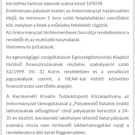
körzethez tartozó lakosok száma közel 1450 fő.
Eredményes pályázat esetén az önkormányzat határozatlan
idejű, de minimum 5 évre szóló feladatellátási szerződést
köt, melyben a felek a működés feltételeit rögzítik.
Az önkormányzat térítésmentesen bocsátja rendelkezésre a
rendelőt és az eszközök használatát.
Illetmény és juttatások:
Az egészségügyi szolgáltatások Egészségbiztosítási Alapból
történő finanszírozásának részletes szabályairól szóló
43/1999. (III. 3.) Korm. rendeletben és a vonatkozó
jogszabályok szerint, a NEAK-kal kötött közvetlen
finanszírozási szerződés alapján.
A Kecskeméti Kreatív Tudásközpont Közalapítvány az
önkormányzat támogatásával a „Pályakezdő fiatalok önálló
lakhatásának elősegítése” című pályázatán keresztül a 24-
35 év közötti, kecskeméti lakóhelyet létesítő fiatal pályázók
számára vissza nem térítendő lakbértámogatást nyújt a
rendelkezésre álló keret függvényében.