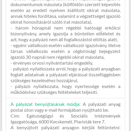
dokumentumok másolata (külföldön szerzett képesítés
esetén az eredeti nyelven kiállított okirat másolata,
annak hiteles fordítása, valamint a végzettséget igazoló
okirat honosításáról szóló irat másolata),
- három hónapnál nem régebbi hatósági erkölcsi
bizonyítvány, amely igazolja a büntetlen előéletet és
azt, hogy a pályázó nem áll foglalkozástól eltiltás alatt,
- egyéni vállalkozó esetén vállalkozói igazolvány, illetve
társas vállalkozás esetén a cégbírósági bejegyzést
igazoló 30 napnál nem régebbi okirat másolata,
- érvényes orvosi nyilvántartási engedély,
- pályázó nyilatkozata arról, hogy a pályázati anyagban
foglalt adatainak a pályázati eljárással összefüggésben
szükséges kezeléséhez hozzájárul,
- pályázó nyilatkozata, hogy nyertessége esetén a
működéshez szükséges feltételeket teljesíti.
A pályázat benyújtásának módja
:
A pályázati anyag
postai úton vagy e-mail formájában nyújtható be.
Cím: Egészségügyi és Szociális Intézmények
Igazgatósága, 6000 Kecskemét, Piaristák tere 7.
A benyújtott pályázati anyagon kérjük feltüntetni: