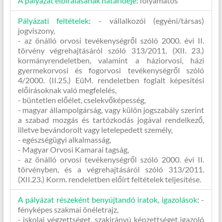
A pályázat elbírálásának határideje
:
folyamatos
Pályázati feltételek
:
- vállalkozói (egyéni/társas)
jogviszony,
- az önálló orvosi tevékenységről szóló 2000. évi II.
törvény végrehajtásáról szóló 313/2011. (XII. 23.)
kormányrendeletben, valamint a háziorvosi, házi
gyermekorvosi és fogorvosi tevékenységről szóló
4/2000. (II.25.) EüM. rendeletben foglalt képesítési
előírásoknak való megfelelés,
- büntetlen előélet, cselekvőképesség,
- magyar állampolgárság, vagy külön jogszabály szerint
a szabad mozgás és tartózkodás jogával rendelkező,
illetve bevándorolt vagy letelepedett személy,
- egészségügyi alkalmasság,
- Magyar Orvosi Kamarai tagság,
- az önálló orvosi tevékenységről szóló 2000. évi II.
törvényben, és a végrehajtásáról szóló 313/2011.
(XII.23.) Korm. rendeletben előírt feltételek teljesítése.
A pályázat részeként benyújtandó iratok, igazolások
:
-
fényképes szakmai önéletrajz,
- iskolai végzettséget, szakirányú képzettséget igazoló