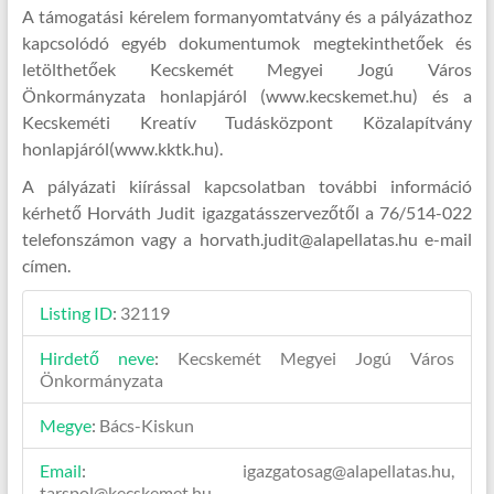
A támogatási kérelem formanyomtatvány és a pályázathoz
kapcsolódó egyéb dokumentumok megtekinthetőek és
letölthetőek Kecskemét Megyei Jogú Város
Önkormányzata honlapjáról (www.kecskemet.hu) és a
Kecskeméti Kreatív Tudásközpont Közalapítvány
honlapjáról(www.kktk.hu).
A pályázati kiírással kapcsolatban további információ
kérhető Horváth Judit igazgatásszervezőtől a 76/514-022
telefonszámon vagy a horvath.judit@alapellatas.hu e-mail
címen.
Listing ID
:
32119
Hirdető neve
:
Kecskemét Megyei Jogú Város
Önkormányzata
Megye
:
Bács-Kiskun
Email
:
igazgatosag@alapellatas.hu,
tarspol@kecskemet.hu