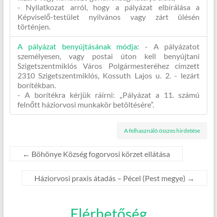
- Nyilatkozat arról, hogy a pályázat elbírálása a
Képviselő-testület nyilvános vagy zárt ülésén
történjen.
A pályázat benyújtásának módja
:
- A pályázatot
személyesen, vagy postai úton kell benyújtani
Szigetszentmiklós Város Polgármesteréhez címzett
2310 Szigetszentmiklós, Kossuth Lajos u. 2. - lezárt
borítékban.
- A borítékra kérjük ráírni: „Pályázat a 11. számú
felnőtt háziorvosi munkakör betöltésére”.
A felhasználó összes hirdetése
←
Böhönye Község fogorvosi körzet ellátása
Háziorvosi praxis átadás – Pécel (Pest megye)
→
Elérhetőség