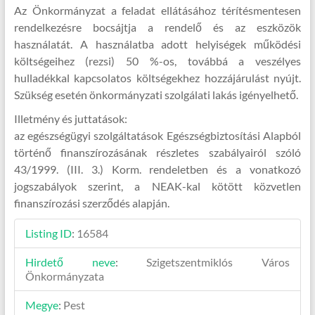
Az Önkormányzat a feladat ellátásához térítésmentesen
rendelkezésre bocsájtja a rendelő és az eszközök
használatát. A használatba adott helyiségek működési
költségeihez (rezsi) 50 %-os, továbbá a veszélyes
hulladékkal kapcsolatos költségekhez hozzájárulást nyújt.
Szükség esetén önkormányzati szolgálati lakás igényelhető.
Illetmény és juttatások:
az egészségügyi szolgáltatások Egészségbiztosítási Alapból
történő finanszírozásának részletes szabályairól szóló
43/1999. (III. 3.) Korm. rendeletben és a vonatkozó
jogszabályok szerint, a NEAK-kal kötött közvetlen
finanszírozási szerződés alapján.
Listing ID
:
16584
Hirdető neve
:
Szigetszentmiklós Város
Önkormányzata
Megye
:
Pest