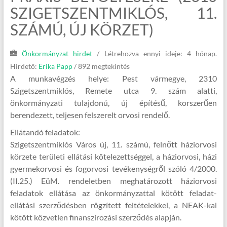
SZIGETSZENTMIKLÓS, 11.
SZÁMÚ, ÚJ KÖRZET)
Önkormányzat hirdet
/
Létrehozva ennyi ideje: 4 hónap.
Hirdető:
Erika Papp
/ 892 megtekintés
A munkavégzés helye: Pest vármegye, 2310
Szigetszentmiklós, Remete utca 9. szám alatti,
önkormányzati tulajdonú, új építésű, korszerűen
berendezett, teljesen felszerelt orvosi rendelő.
Ellátandó feladatok:
Szigetszentmiklós Város új, 11. számú, felnőtt háziorvosi
körzete területi ellátási kötelezettséggel, a háziorvosi, házi
gyermekorvosi és fogorvosi tevékenységről szóló 4/2000.
(II.25.) EüM. rendeletben meghatározott háziorvosi
feladatok ellátása az önkormányzattal kötött feladat-
ellátási szerződésben rögzített feltételekkel, a NEAK-kal
kötött közvetlen finanszírozási szerződés alapján.