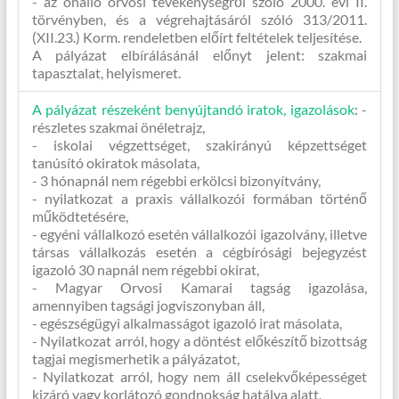
- az önálló orvosi tevékenységről szóló 2000. évi II.
törvényben, és a végrehajtásáról szóló 313/2011.
(XII.23.) Korm. rendeletben előírt feltételek teljesítése.
A pályázat elbírálásánál előnyt jelent: szakmai
tapasztalat, helyismeret.
A pályázat részeként benyújtandó iratok, igazolások
:
-
részletes szakmai önéletrajz,
- iskolai végzettséget, szakirányú képzettséget
tanúsító okiratok másolata,
- 3 hónapnál nem régebbi erkölcsi bizonyítvány,
- nyilatkozat a praxis vállalkozói formában történő
működtetésére,
- egyéni vállalkozó esetén vállalkozói igazolvány, illetve
társas vállalkozás esetén a cégbírósági bejegyzést
igazoló 30 napnál nem régebbi okirat,
- Magyar Orvosi Kamarai tagság igazolása,
amennyiben tagsági jogviszonyban áll,
- egészségügyi alkalmasságot igazoló irat másolata,
- Nyilatkozat arról, hogy a döntést előkészítő bizottság
tagjai megismerhetik a pályázatot,
- Nyilatkozat arról, hogy nem áll cselekvőképességet
kizáró vagy korlátozó gondnokság hatálya alatt,