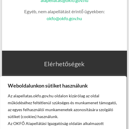
alapellatas@okfo.gov.hu
Egyéb, nem alapellátást érintő ügyekben:
okfo@okfo.gov.hu
Elérhetőségek
Weboldalunkon sütiket használunk
Az alapellatas.okfo.gov.hu oldalon kizárólag az oldal
Munkatársaink
működéséhez feltétlenül szükséges és munkamenet támogató,
az egyes felhasználói munkamenetek azonosítására szolgáló
sütiket (cookies) használunk.
Az OKFŐ Alapellátási Igazgatóság oldalán alkalmazott
Helyettesítő háziorvosaink