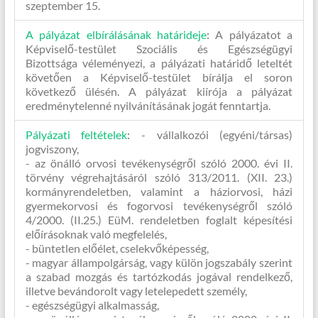
szeptember 15.
A pályázat elbírálásának határideje
:
A pályázatot a
Képviselő-testület Szociális és Egészségügyi
Bizottsága véleményezi, a pályázati határidő leteltét
követően a Képviselő-testület bírálja el soron
következő ülésén. A pályázat kiírója a pályázat
eredménytelenné nyilvánításának jogát fenntartja.
Pályázati feltételek
:
- vállalkozói (egyéni/társas)
jogviszony,
- az önálló orvosi tevékenységről szóló 2000. évi II.
törvény végrehajtásáról szóló 313/2011. (XII. 23.)
kormányrendeletben, valamint a háziorvosi, házi
gyermekorvosi és fogorvosi tevékenységről szóló
4/2000. (II.25.) EüM. rendeletben foglalt képesítési
előírásoknak való megfelelés,
- büntetlen előélet, cselekvőképesség,
- magyar állampolgárság, vagy külön jogszabály szerint
a szabad mozgás és tartózkodás jogával rendelkező,
illetve bevándorolt vagy letelepedett személy,
- egészségügyi alkalmasság,