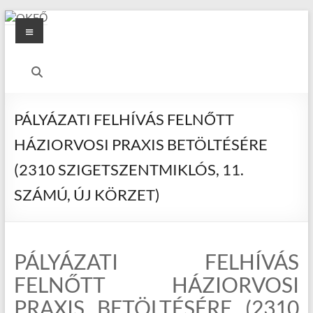
Skip
Menu
to
content
OKFŐ
Alapellátási
Igazgatóság
PÁLYÁZATI FELHÍVÁS FELNŐTT
HÁZIORVOSI PRAXIS BETÖLTÉSÉRE
(2310 SZIGETSZENTMIKLÓS, 11.
SZÁMÚ, ÚJ KÖRZET)
PÁLYÁZATI FELHÍVÁS
FELNŐTT HÁZIORVOSI
PRAXIS BETÖLTÉSÉRE (2310