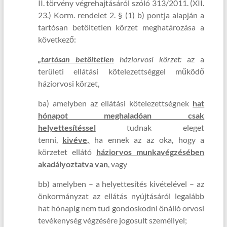
II. törvény végrehajtásáról szóló 313/2011. (XII.
23.) Korm. rendelet 2. § (1) b) pontja alapján a
tartósan betöltetlen körzet meghatározása a
következő:
„tartósan betöltetlen
háziorvosi körzet:
az a
területi ellátási kötelezettséggel működő
háziorvosi körzet,
ba) amelyben az ellátási kötelezettségnek
hat
hónapot meghaladóan csak
helyettesítéssel
tudnak eleget
tenni,
kivéve,
ha ennek az az oka, hogy a
körzetet ellátó
háziorvos munkavégzésében
akadályoztatva van
, vagy
bb) amelyben – a helyettesítés kivételével – az
önkormányzat az ellátás nyújtásáról legalább
hat hónapig nem tud gondoskodni önálló orvosi
tevékenység végzésére jogosult személlyel;