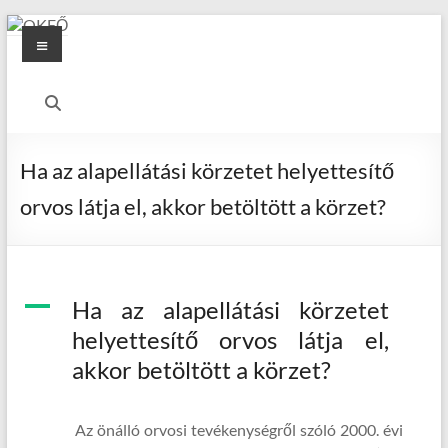
Skip
Menu
to
content
OKFŐ
Alapellátási
Igazgatóság
Ha az alapellátási körzetet helyettesítő
orvos látja el, akkor betöltött a körzet?
A
Ha az alapellátási körzetet
helyettesítő orvos látja el,
akkor betöltött a körzet?
Az önálló orvosi tevékenységről szóló 2000. évi