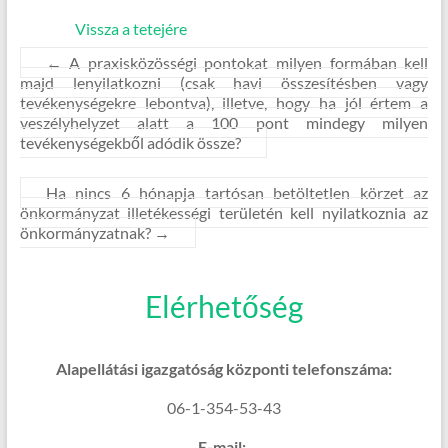
Vissza a tetejére
←
A praxisközösségi pontokat milyen formában kell
majd lenyilatkozni (csak havi összesítésben vagy
tevékenységekre lebontva), illetve, hogy ha jól értem a
veszélyhelyzet alatt a 100 pont mindegy milyen
tevékenységekből adódik össze?
Ha nincs 6 hónapja tartósan betöltetlen körzet az
önkormányzat illetékességi területén kell nyilatkoznia az
önkormányzatnak?
→
Elérhetőség
Alapellátási igazgatóság központi telefonszáma:
06-1-354-53-43
E-mail: