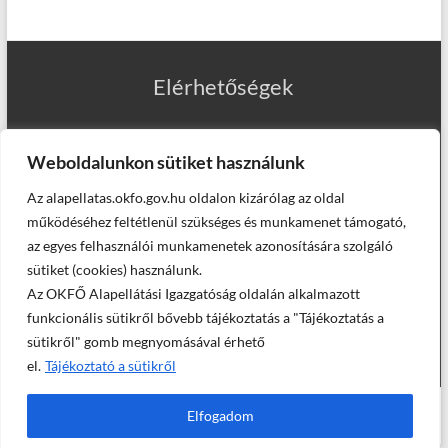
Elérhetőségek
Weboldalunkon sütiket használunk
Az alapellatas.okfo.gov.hu oldalon kizárólag az oldal
Munkatársaink
működéséhez feltétlenül szükséges és munkamenet támogató,
az egyes felhasználói munkamenetek azonosítására szolgáló
sütiket (cookies) használunk.
Az OKFŐ Alapellátási Igazgatóság oldalán alkalmazott
Helyettesítő háziorvosaink
funkcionális sütikről bővebb tájékoztatás a "Tájékoztatás a
sütikről" gomb megnyomásával érhető
el.
Tájékoztató a sütikről
© Országos Kórházi Főigazgatóság, Alapellátási Igazgatóság -
Elfogadom
2025