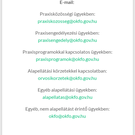
E-mail:
Praxisközösségi ügyekben:
praxiskozosseg@okfo.gov.hu
Praxisengedélyezési ügyekben:
praxisengedely@okfo.gov.hu
Praxisprogramokkal kapcsolatos ügyekben:
praxisprogramok@okfo.gov.hu
Alapellátási körzetekkel kapcsolatban:
orvosikorzetek@okfo.gov.hu
Egyéb alapellátási ügyekben:
alapellatas@okfo.gov.hu
Egyéb, nem alapellátást érintő ügyekben:
okfo@okfo.gov.hu