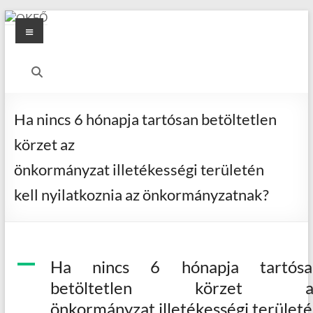
Skip
Menu
to
content
OKFŐ
Alapellátási
Igazgatóság
Ha nincs 6 hónapja tartósan betöltetlen
körzet az
önkormányzat illetékességi területén
kell nyilatkoznia az önkormányzatnak?
A
Ha nincs 6 hónapja tartósa
betöltetlen körzet a
önkormányzat illetékességi terület