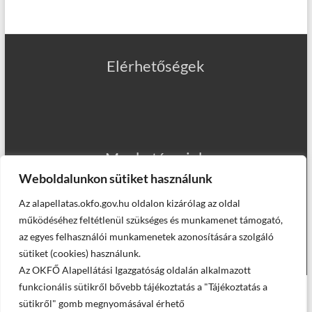
Elérhetőségek
Munkatársaink
Weboldalunkon sütiket használunk
Az alapellatas.okfo.gov.hu oldalon kizárólag az oldal
Helyettesítő háziorvosaink
működéséhez feltétlenül szükséges és munkamenet támogató,
az egyes felhasználói munkamenetek azonosítására szolgáló
sütiket (cookies) használunk.
Az OKFŐ Alapellátási Igazgatóság oldalán alkalmazott
funkcionális sütikről bővebb tájékoztatás a "Tájékoztatás a
© Országos Kórházi Főigazgatóság, Alapellátási Igazgatóság -
2025
sütikről" gomb megnyomásával érhető