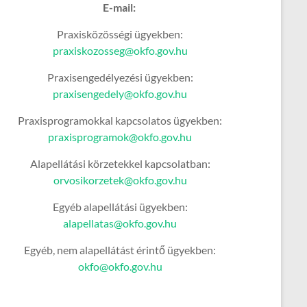
E-mail:
Praxisközösségi ügyekben:
praxiskozosseg@okfo.gov.hu
Praxisengedélyezési ügyekben:
praxisengedely@okfo.gov.hu
Praxisprogramokkal kapcsolatos ügyekben:
praxisprogramok@okfo.gov.hu
Alapellátási körzetekkel kapcsolatban:
orvosikorzetek@okfo.gov.hu
Egyéb alapellátási ügyekben:
alapellatas@okfo.gov.hu
Egyéb, nem alapellátást érintő ügyekben:
okfo@okfo.gov.hu