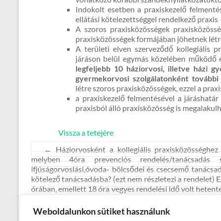
Indokolt esetben a praxiskezelő felmenté
ellátási kötelezettséggel rendelkező praxis
A szoros praxisközösségek praxisközössé
praxisközösségek formájában jöhetnek létr
A területi elven szerveződő kollegiális 
járáson belül egymás közelében működő e
legfeljebb 10 háziorvosi, illetve házi g
gyermekorvosi szolgálatonként további 
létre szoros praxisközösségek, ezzel a praxi
a praxiskezelő felmentésével a járáshatár
praxisból álló praxisközösség is megalakul
Vissza a tetejére
←
Háziorvosként a kollegiális praxisközösséghez 
melyben 4óra prevenciós rendelés/tanácsadás 
ifjúságorvoslási,óvoda- bölcsődei és csecsemő tanácsa
kötelező tanácsadásba? (ezt nem részletezi a rendelet)
órában, emellett 18 óra vegyes rendelési idő volt hete
módosítani a rendelési időt, hanem elég lenne kijelö
kérem állásfoglalásukat!
Weboldalunkon sütiket használunk