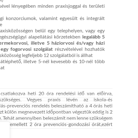
sével lényegében minden praxisjoggal és területi
gi konzorciumok, valamint egyesült és integrált
e
praxisközösségen belül egy telephelyen, vagy egy
gészségügyi alapellátási körzetekben
legalább 5
yermekorvosi, illetve 5 háziorvosi és/vagy házi
egy fogorvosi szolgálat
részvételével hozhatók
sközösség legfeljebb 12 szolgálatból is állhat
 átléphető, illetve 5-nél kevesebb és 10-nél több
hat
csatlakozva heti 20 óra rendelési idő van előírva,
szükséges. Vegyes praxis lévén az iskola-és
dás-prevenciós rendelés beleszámítható a 4 órás heti
 Ezt külön megnevezett időpontban végeztük eddig is 2
nte. Tehát amennyiben beleszámít nem lenne szükségem
lnöm emellett 2 óra prevenciós-gondozási órát,ezért