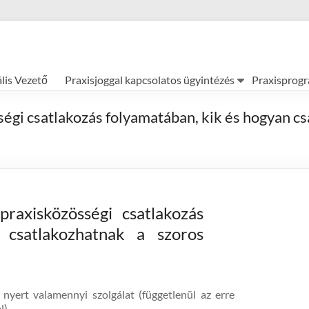
ális Vezető
Praxisjoggal kapcsolatos ügyintézés
Praxisprog
ségi csatlakozás folyamatában, kik és hogyan c
raxisközösségi csatlakozás
 csatlakozhatnak a szoros
t nyert valamennyi szolgálat (függetlenül az erre
l)