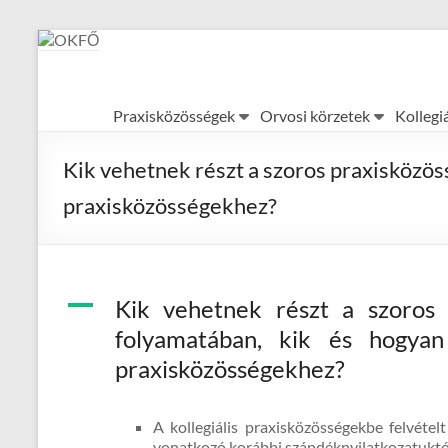
Skip
to
content
OKFŐ
Praxisközösségek
Orvosi körzetek
Kollegi
Alapellátási
Igazgatóság
Kik vehetnek részt a szoros praxisközös
praxisközösségekhez?
A
Kik vehetnek részt a szoros p
folyamatában, kik és hogyan
praxisközösségekhez?
A kollegiális praxisközösségekbe felvétel
vonatkozó korábbi szándéknyilatkozatuktó