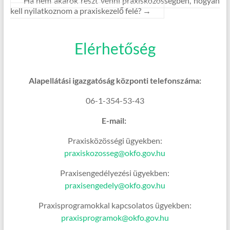
Ha nem akarok részt venni praxisközösségben, hogyan
kell nyilatkoznom a praxiskezelő felé?
→
Elérhetőség
Alapellátási igazgatóság központi telefonszáma:
06-1-354-53-43
E-mail:
Praxisközösségi ügyekben:
praxiskozosseg@okfo.gov.hu
Praxisengedélyezési ügyekben:
praxisengedely@okfo.gov.hu
Praxisprogramokkal kapcsolatos ügyekben:
praxisprogramok@okfo.gov.hu