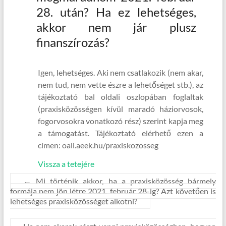
28. után? Ha ez lehetséges,
akkor nem jár plusz
finanszírozás?
Igen, lehetséges. Aki nem csatlakozik (nem akar,
nem tud, nem vette észre a lehetőséget stb.), az
tájékoztató bal oldali oszlopában foglaltak
(praxisközösségen kívül maradó háziorvosok,
fogorvosokra vonatkozó rész) szerint kapja meg
a támogatást. Tájékoztató elérhető ezen a
címen: oali.aeek.hu/praxiskozosseg
Vissza a tetejére
←
Mi történik akkor, ha a praxisközösség bármely
formája nem jön létre 2021. február 28-ig? Azt követően is
lehetséges praxisközösséget alkotni?