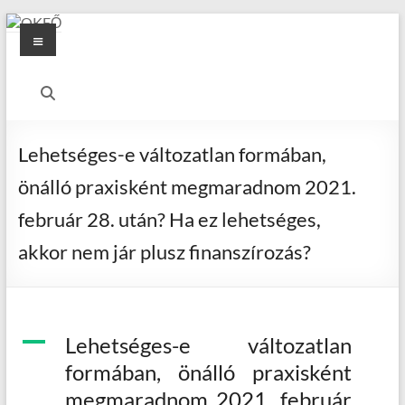
Skip
Menu
to
content
OKFŐ
Alapellátási
Igazgatóság
Lehetséges-e változatlan formában,
önálló praxisként megmaradnom 2021.
február 28. után? Ha ez lehetséges,
akkor nem jár plusz finanszírozás?
A
Lehetséges-e változatlan
formában, önálló praxisként
megmaradnom 2021. február