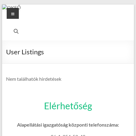
Skip
Menu
to
content
OKFŐ
Alapellátási
Igazgatóság
User Listings
Nem találhatók hirdetések
Elérhetőség
Alapellátási igazgatóság központi telefonszáma: