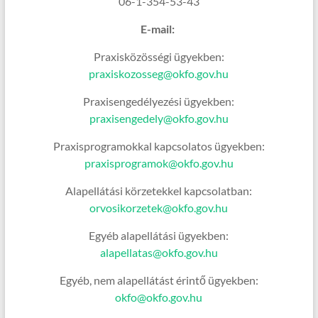
06-1-354-53-43
E-mail:
Praxisközösségi ügyekben:
praxiskozosseg@okfo.gov.hu
Praxisengedélyezési ügyekben:
praxisengedely@okfo.gov.hu
Praxisprogramokkal kapcsolatos ügyekben:
praxisprogramok@okfo.gov.hu
Alapellátási körzetekkel kapcsolatban:
orvosikorzetek@okfo.gov.hu
Egyéb alapellátási ügyekben:
alapellatas@okfo.gov.hu
Egyéb, nem alapellátást érintő ügyekben:
okfo@okfo.gov.hu