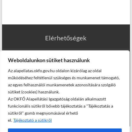
Elérhetőségek
Weboldalunkon sütiket használunk
Az alapellatas.okfo.gov.hu oldalon kizárólag az oldal
Munkatársaink
működéséhez feltétlenül szükséges és munkamenet támogató,
az egyes felhasználói munkamenetek azonosítására szolgáló
sütiket (cookies) használunk.
Az OKFŐ Alapellátási Igazgatóság oldalán alkalmazott
Helyettesítő háziorvosaink
funkcionális sütikről bővebb tájékoztatás a "Tájékoztatás a
sütikről" gomb megnyomásával érhető
el.
Tájékoztató a sütikről