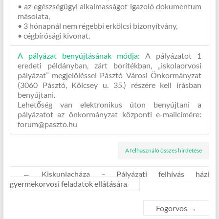
• az egészségügyi alkalmasságot igazoló dokumentum
másolata,
• 3 hónapnál nem régebbi erkölcsi bizonyítvány,
• cégbírósági kivonat.
A pályázat benyújtásának módja
:
A pályázatot 1
eredeti példányban, zárt borítékban, „iskolaorvosi
pályázat” megjelöléssel Pásztó Városi Önkormányzat
(3060 Pásztó, Kölcsey u. 35.) részére kell írásban
benyújtani.
Lehetőség van elektronikus úton benyújtani a
pályázatot az önkormányzat központi e-mailcímére:
forum@paszto.hu
A felhasználó összes hirdetése
←
Kiskunlacháza – Pályázati felhívás házi
gyermekorvosi feladatok ellátására
Fogorvos
→