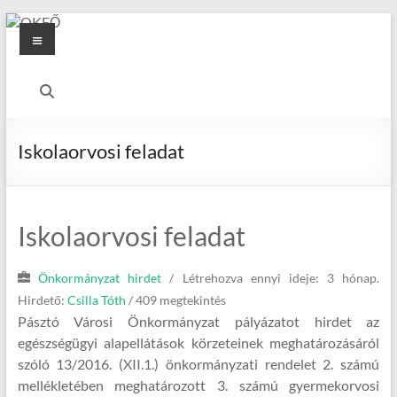
Skip
Menu
to
content
OKFŐ
Alapellátási
Igazgatóság
Iskolaorvosi feladat
Iskolaorvosi feladat
Önkormányzat hirdet
/
Létrehozva ennyi ideje: 3 hónap.
Hirdető:
Csilla Tóth
/ 409 megtekintés
Pásztó Városi Önkormányzat pályázatot hirdet az
egészségügyi alapellátások körzeteinek meghatározásáról
szóló 13/2016. (XII.1.) önkormányzati rendelet 2. számú
mellékletében meghatározott 3. számú gyermekorvosi