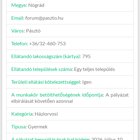
Megye
:
Nógrád
Email
:
forum@paszto.hu
Város
:
Pásztó
Telefon
:
+36/32-460-753
Ellátandó lakosságszám (kártya)
:
795
Ellátandó települések száma
:
Egy teljes település
Területi ellátási kötelezettséggel
:
Igen
A munkakör betölthetőségének időpontja
:
A pályázat
elbírálását követően azonnal
Kategória
:
Háziorvosi
Típusa
:
Gyermek
A pályázat benyújtásának határideje
:
2026. július 10.