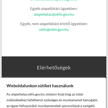
Egyéb alapellátási ügyekben:
alapellatas@okfo.gov.hu
Egyéb, nem alapellátást érintő ügyekben:
okfo@okfo.gov.hu
Elérhetőségek
Weboldalunkon sütiket használunk
Az alapellatas.okfo.gov.hu oldalon kizárólag az oldal
Munkatársaink
működéséhez feltétlenül szükséges és munkamenet támogató,
az egyes felhasználói munkamenetek azonosítására szolgáló