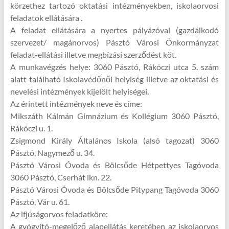
körzethez tartozó oktatási intézményekben, iskolaorvosi
feladatok ellátására .
A feladat ellátására a nyertes pályázóval (gazdálkodó
szervezet/ magánorvos) Pásztó Városi Önkormányzat
feladat-ellátási illetve megbízási szerződést köt.
A munkavégzés helye: 3060 Pásztó, Rákóczi utca 5. szám
alatt található Iskolavédőnői helyiség illetve az oktatási és
nevelési intézmények kijelölt helyiségei.
Az érintett intézmények neve és címe:
Mikszáth Kálmán Gimnázium és Kollégium 3060 Pásztó,
Rákóczi u. 1.
Zsigmond Király Általános Iskola (alsó tagozat) 3060
Pásztó, Nagymező u. 34.
Pásztó Városi Óvoda és Bölcsőde Hétpettyes Tagóvoda
3060 Pásztó, Cserhát lkn. 22.
Pásztó Városi Óvoda és Bölcsőde Pitypang Tagóvoda 3060
Pásztó, Vár u. 61.
Az ifjúságorvos feladatköre:
A gyógyító-megelőző alapellátás keretében az iskolaorvos