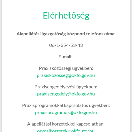
Elérhetőség
Alapellátási igazgatóság központi telefonszáma:
06-1-354-53-43
E-mail:
Praxisközösségi ügyekben:
praxiskozosseg@okfo.gov.hu
Praxisengedélyezési ügyekben:
praxisengedely@okfo.gov.hu
Praxisprogramokkal kapcsolatos ügyekben:
praxisprogramok@okfo.gov.hu
Alapellátási körzetekkel kapcsolatban:
orvosikorzetek@okfo.gov.hu