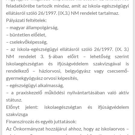
feladatkörébe tartozik mindaz, amit az iskola-egészségügyi
ellátásról szóló 26/1997. (IX.3.) NM rendelet tartalmaz.
Pályázati feltételek:
– magyar állampolgárság,
– büntetlen előélet,
– cselekvőképesség,
– az iskola-egészségügyi ellátásról szóló 26/1997. (IX. 3.)
NM rendelet 3. §-ában előírt – lehetőség szerint
iskolaegészségtan és ifjúságvédelem szakvizsgával is
rendelkező – háziorvosi, belgyógyász vagy csecsemő-
gyermekgyógyász orvosi képesítés,
– egészségügyi alkalmasság,
– a praxiskezelő működési nyilvántartásában való aktív
státusz.
Előnyt jelent: iskolaegészségtan és ifjúságvédelem
szakvizsga
Finanszírozás és egyéb juttatások:
Az Önkormányzat hozzájárul ahhoz, hogy az iskolaorvos –