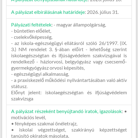
A pályázat elbírálásának határideje
:
2026. július 31.
Pályázati feltételek
:
- magyar állampolgárság,
- büntetlen előélet,
- cselekvőképesség,
- az iskola-egészségügyi ellátásról szóló 26/1997. (IX.
3.) NM rendelet 3. §-ában előírt - lehetőség szerint
iskolaegészségtan és ifjúságvédelem szakvizsgával is
rendelkező - háziorvosi, belgyógyász vagy csecsemő-
gyermekgyógyász orvosi képesítés,
- egészségügyi alkalmasság,
- a praxiskezelő működési nyilvántartásában való aktív
státusz.
Előnyt jelent: iskolaegészségtan és ifjúságvédelem
szakvizsga
A pályázat részeként benyújtandó iratok, igazolások
:
•
motivációs levél,
• fényképes szakmai önéletrajz,
• iskolai végzettséget, szakirányú képzettséget
tanúsító okiratok másolata,