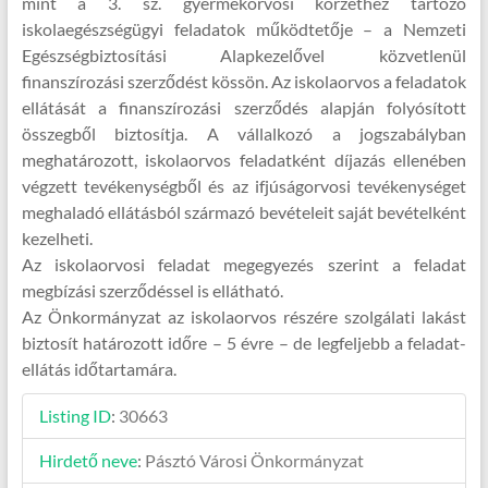
mint a 3. sz. gyermekorvosi körzethez tartozó
iskolaegészségügyi feladatok működtetője – a Nemzeti
Egészségbiztosítási Alapkezelővel közvetlenül
finanszírozási szerződést kössön. Az iskolaorvos a feladatok
ellátását a finanszírozási szerződés alapján folyósított
összegből biztosítja. A vállalkozó a jogszabályban
meghatározott, iskolaorvos feladatként díjazás ellenében
végzett tevékenységből és az ifjúságorvosi tevékenységet
meghaladó ellátásból származó bevételeit saját bevételként
kezelheti.
Az iskolaorvosi feladat megegyezés szerint a feladat
megbízási szerződéssel is ellátható.
Az Önkormányzat az iskolaorvos részére szolgálati lakást
biztosít határozott időre – 5 évre – de legfeljebb a feladat-
ellátás időtartamára.
Listing ID
:
30663
Hirdető neve
:
Pásztó Városi Önkormányzat