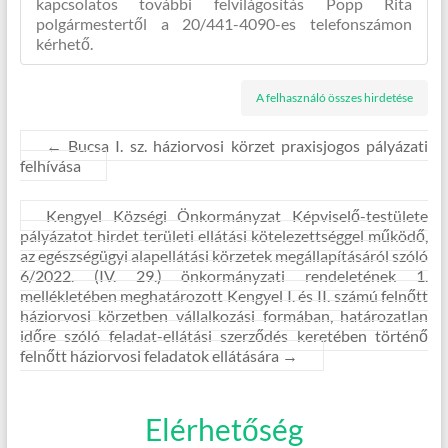
kapcsolatos további felvilágosítás Popp Rita
polgármestertől a 20/441-4090-es telefonszámon
kérhető.
A felhasználó összes hirdetése
←
Bucsa I. sz. háziorvosi körzet praxisjogos pályázati
felhívása
Kengyel Községi Önkormányzat Képviselő-testülete
pályázatot hirdet területi ellátási kötelezettséggel működő,
az egészségügyi alapellátási körzetek megállapításáról szóló
6/2022. (IV. 29.) önkormányzati rendeletének 1.
mellékletében meghatározott Kengyel I. és II. számú felnőtt
háziorvosi körzetben vállalkozási formában, határozatlan
időre szóló feladat-ellátási szerződés keretében történő
felnőtt háziorvosi feladatok ellátására
→
Elérhetőség