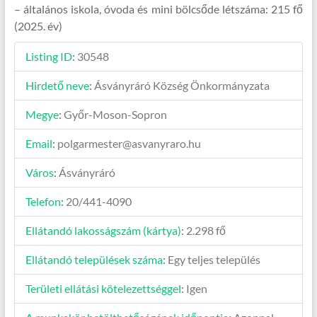
– általános iskola, óvoda és mini bölcsőde létszáma: 215 fő
(2025. év)
Listing ID
:
30548
Hirdető neve
:
Ásványráró Község Önkormányzata
Megye
:
Győr-Moson-Sopron
Email
:
polgarmester@asvanyraro.hu
Város
:
Ásványráró
Telefon
:
20/441-4090
Ellátandó lakosságszám (kártya)
:
2.298 fő
Ellátandó települések száma
:
Egy teljes település
Területi ellátási kötelezettséggel
:
Igen