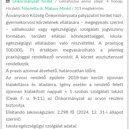
Önkormányzat hirdet
/
Létrehozva ennyi ideje: 4 hónap.
Hirdető:
Nikoletta dr. Mátyus-Minkó
/ 311 megtekintés
Ásványráró Község Önkormányzata pályázatot hirdet házi-,
gyermekorvosi körzetének ellátására – megegyezés szerint
– vállalkozási vagy egészségügyi szolgálati jogviszony
formában, területi ellátási kötelezettséggel, iskola-
egészségügyi ellátásban való részvétellel. A praxisjog
500.000,- Ft értékben megvásárolható a jelenleg
praxisjoggal rendelkező orvostól. A körzet asszisztenssel
rendelkezik.
A praxis azonnal átvehető, határozatlan időre.
Az orvosi rendelő épülete 2018-ban került újonnan
kialakításra és átadásra. Igény esetén a rendelő felett
újonnan kialakított nappali + 1 szobás szolgálati lakást
(Deák F. u. 9-11.) az Önkormányzat az orvos részére
biztosítja.
Ellátandó lakosságszám: 2.298 fő (2024. 12. 31-i állapot
szerint)
Iskola egészségügyi szolgálat adatai: