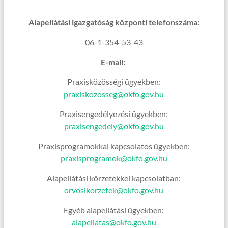
Alapellátási igazgatóság központi telefonszáma:
06-1-354-53-43
E-mail:
Praxisközösségi ügyekben:
praxiskozosseg@okfo.gov.hu
Praxisengedélyezési ügyekben:
praxisengedely@okfo.gov.hu
Praxisprogramokkal kapcsolatos ügyekben:
praxisprogramok@okfo.gov.hu
Alapellátási körzetekkel kapcsolatban:
orvosikorzetek@okfo.gov.hu
Egyéb alapellátási ügyekben:
alapellatas@okfo.gov.hu