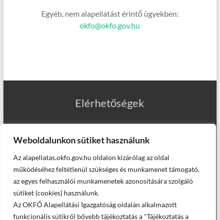
Egyéb, nem alapellátást érintő ügyekben:
okfo@okfo.gov.hu
Elérhetőségek
Weboldalunkon sütiket használunk
Az alapellatas.okfo.gov.hu oldalon kizárólag az oldal
Munkatársaink
működéséhez feltétlenül szükséges és munkamenet támogató,
az egyes felhasználói munkamenetek azonosítására szolgáló
sütiket (cookies) használunk.
Az OKFŐ Alapellátási Igazgatóság oldalán alkalmazott
Helyettesítő háziorvosaink
funkcionális sütikről bővebb tájékoztatás a "Tájékoztatás a