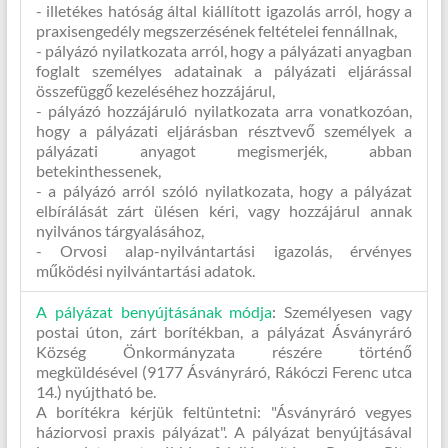
- illetékes hatóság által kiállított igazolás arról, hogy a
praxisengedély megszerzésének feltételei fennállnak,
- pályázó nyilatkozata arról, hogy a pályázati anyagban
foglalt személyes adatainak a pályázati eljárással
összefüggő kezeléséhez hozzájárul,
- pályázó hozzájáruló nyilatkozata arra vonatkozóan,
hogy a pályázati eljárásban résztvevő személyek a
pályázati anyagot megismerjék, abban
betekinthessenek,
- a pályázó arról szóló nyilatkozata, hogy a pályázat
elbírálását zárt ülésen kéri, vagy hozzájárul annak
nyilvános tárgyalásához,
- Orvosi alap-nyilvántartási igazolás, érvényes
működési nyilvántartási adatok.
A pályázat benyújtásának módja
:
Személyesen vagy
postai úton, zárt borítékban, a pályázat Ásványráró
Község Önkormányzata részére történő
megküldésével (9177 Ásványráró, Rákóczi Ferenc utca
14.) nyújtható be.
A borítékra kérjük feltüntetni: "Ásványráró vegyes
háziorvosi praxis pályázat". A pályázat benyújtásával