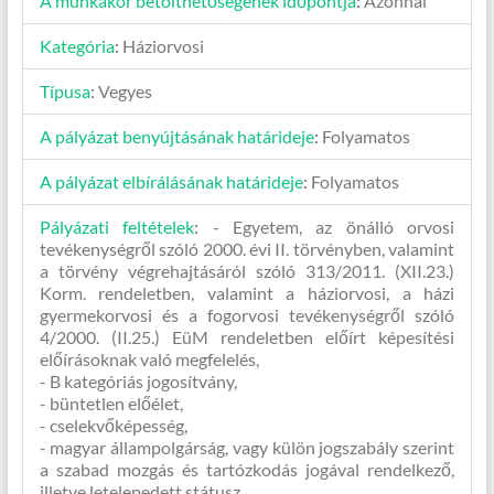
A munkakör betölthetőségének időpontja
:
Azonnal
Kategória
:
Háziorvosi
Típusa
:
Vegyes
A pályázat benyújtásának határideje
:
Folyamatos
A pályázat elbírálásának határideje
:
Folyamatos
Pályázati feltételek
:
- Egyetem, az önálló orvosi
tevékenységről szóló 2000. évi II. törvényben, valamint
a törvény végrehajtásáról szóló 313/2011. (XII.23.)
Korm. rendeletben, valamint a háziorvosi, a házi
gyermekorvosi és a fogorvosi tevékenységről szóló
4/2000. (II.25.) EüM rendeletben előírt képesítési
előírásoknak való megfelelés,
- B kategóriás jogosítvány,
- büntetlen előélet,
- cselekvőképesség,
- magyar állampolgárság, vagy külön jogszabály szerint
a szabad mozgás és tartózkodás jogával rendelkező,
illetve letelepedett státusz,