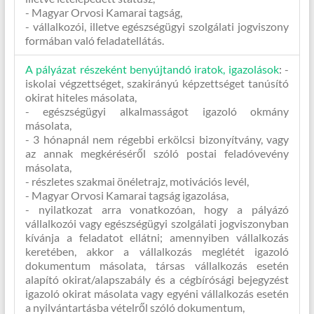
- Magyar Orvosi Kamarai tagság,
- vállalkozói, illetve egészségügyi szolgálati jogviszony
formában való feladatellátás.
A pályázat részeként benyújtandó iratok, igazolások
:
-
iskolai végzettséget, szakirányú képzettséget tanúsító
okirat hiteles másolata,
- egészségügyi alkalmasságot igazoló okmány
másolata,
- 3 hónapnál nem régebbi erkölcsi bizonyítvány, vagy
az annak megkéréséről szóló postai feladóvevény
másolata,
- részletes szakmai önéletrajz, motivációs levél,
- Magyar Orvosi Kamarai tagság igazolása,
- nyilatkozat arra vonatkozóan, hogy a pályázó
vállalkozói vagy egészségügyi szolgálati jogviszonyban
kívánja a feladatot ellátni; amennyiben vállalkozás
keretében, akkor a vállalkozás meglétét igazoló
dokumentum másolata, társas vállalkozás esetén
alapító okirat/alapszabály és a cégbírósági bejegyzést
igazoló okirat másolata vagy egyéni vállalkozás esetén
a nyilvántartásba vételről szóló dokumentum,