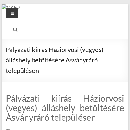
Skip
Menu
to
content
OKFŐ
Alapellátási
Igazgatóság
Pályázati kiírás Háziorvosi (vegyes)
álláshely betöltésére Ásványráró
településen
Pályázati kiírás Háziorvosi
(vegyes) álláshely betöltésére
Ásványráró településen