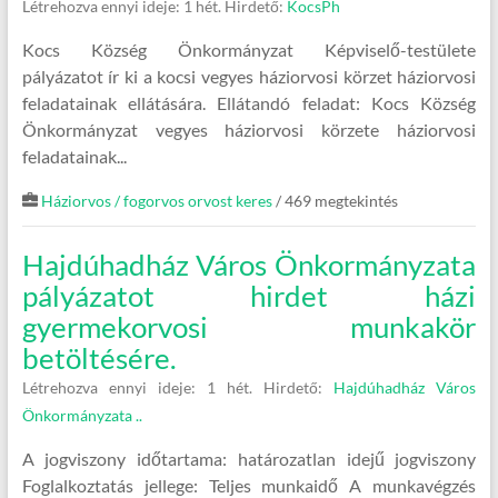
Létrehozva ennyi ideje: 1 hét.
Hirdető:
KocsPh
Kocs Község Önkormányzat Képviselő-testülete
pályázatot ír ki a kocsi vegyes háziorvosi körzet háziorvosi
feladatainak ellátására. Ellátandó feladat: Kocs Község
Önkormányzat vegyes háziorvosi körzete háziorvosi
feladatainak...
Háziorvos / fogorvos orvost keres
/ 469 megtekintés
Hajdúhadház Város Önkormányzata
pályázatot hirdet házi
gyermekorvosi munkakör
betöltésére.
Létrehozva ennyi ideje: 1 hét.
Hirdető:
Hajdúhadház Város
Önkormányzata ..
A jogviszony időtartama: határozatlan idejű jogviszony
Foglalkoztatás jellege: Teljes munkaidő A munkavégzés