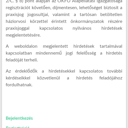
2/C. § b) pont alapján az OKFŐ Alapellátási Igazgatósága
regisztrációt követően, díjmentesen, lehetőséget biztosít a
praxisjog jogosultjai, valamint a tartósan betöltetlen
háziorvosi körzettel érintett önkormányzatok részére
praxisjoggal kapcsolatos nyilvános hirdetések
megjelentetésére.
A weboldalon megjelentett hirdetések tartalmával
kapcsolatban mindennemű jogi felelősség a hirdetés
feladóját terheli.
Az érdeklődők a hirdetésekkel kapcsolatos további
kérdéseikkel közvetlenül a hirdetés feladójához
fordulhatnak.
Bejelentkezés
Regisztráció