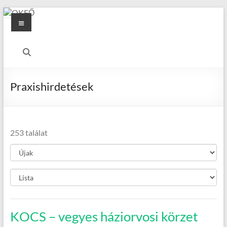
Skip
Menu
to
content
OKFŐ
Alapellátási
Igazgatóság
Praxishirdetések
253 találat
KOCS – vegyes háziorvosi körzet