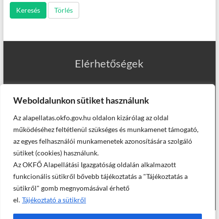
Keresés
Törlés
Elérhetőségek
Weboldalunkon sütiket használunk
Az alapellatas.okfo.gov.hu oldalon kizárólag az oldal
Munkatársaink
működéséhez feltétlenül szükséges és munkamenet támogató,
az egyes felhasználói munkamenetek azonosítására szolgáló
sütiket (cookies) használunk.
Az OKFŐ Alapellátási Igazgatóság oldalán alkalmazott
Helyettesítő háziorvosaink
funkcionális sütikről bővebb tájékoztatás a "Tájékoztatás a
sütikről" gomb megnyomásával érhető
el.
Tájékoztató a sütikről