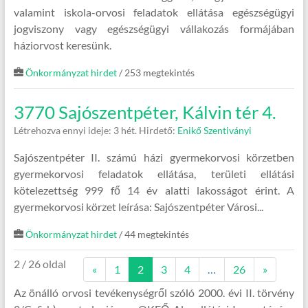
valamint iskola-orvosi feladatok ellátása egészségügyi
jogviszony vagy egészségügyi vállakozás formájában
háziorvost keresünk.
Önkormányzat hirdet
/ 253 megtekintés
3770 Sajószentpéter, Kálvin tér 4.
Létrehozva ennyi ideje: 3 hét.
Hirdető:
Enikő Szentiványi
Sajószentpéter II. számú házi gyermekorvosi körzetben
gyermekorvosi feladatok ellátása, területi ellátási
kötelezettség 999 fő 14 év alatti lakosságot érint. A
gyermekorvosi körzet leírása: Sajószentpéter Városi...
Önkormányzat hirdet
/ 44 megtekintés
2 / 26 oldal
«
1
2
3
4
…
26
»
Az önálló orvosi tevékenységről szóló 2000. évi II. törvény