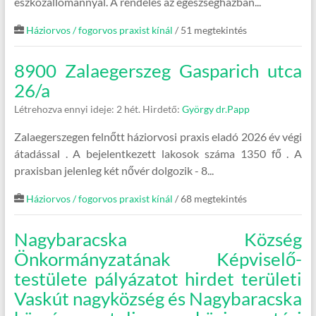
eszközállománnyal. A rendelés az egészségházban...
Háziorvos / fogorvos praxist kínál
/ 51 megtekintés
8900 Zalaegerszeg Gasparich utca
26/a
Létrehozva ennyi ideje: 2 hét.
Hirdető:
György dr.Papp
Zalaegerszegen felnőtt háziorvosi praxis eladó 2026 év végi
átadással . A bejelentkezett lakosok száma 1350 fő . A
praxisban jelenleg két nővér dolgozik - 8...
Háziorvos / fogorvos praxist kínál
/ 68 megtekintés
Nagybaracska Község
Önkormányzatának Képviselő-
testülete pályázatot hirdet területi
Vaskút nagyközség és Nagybaracska