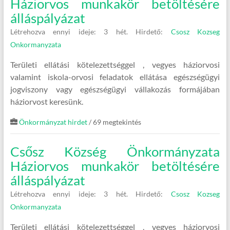
Háziorvos munkakör betöltésére
álláspályázat
Létrehozva ennyi ideje: 3 hét.
Hirdető:
Csosz Kozseg
Onkormanyzata
Területi ellátási kötelezettséggel , vegyes háziorvosi
valamint iskola-orvosi feladatok ellátása egészségügyi
jogviszony vagy egészségügyi vállakozás formájában
háziorvost keresünk.
Önkormányzat hirdet
/ 69 megtekintés
Csősz Község Önkormányzata
Háziorvos munkakör betöltésére
álláspályázat
Létrehozva ennyi ideje: 3 hét.
Hirdető:
Csosz Kozseg
Onkormanyzata
Területi ellátási kötelezettséggel , vegyes háziorvosi