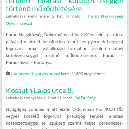
területi ellátási kötelezettséggel
történő működtetésére
Létrehozva ennyi ideje: 2 hét.
Hirdető:
_ Parád Nagyközségi
Önkormányzat
Parád Nagyközség Önkormányzatának Képviselő-testülete
pályázatot hirdet betöltetlen felnőtt és gyermek (vegyes)
fogorvosi praxis vállalkozási formában, területi ellátási
kötelezettséggel történő működtetésére. Parád –
Parádsasvár - Bodony...
Háziorvos / fogorvos orvost keres
/ 1303 megtekintés
Kossuth Lajos utca 8.
Létrehozva ennyi ideje: 2 hét.
Hirdető:
Pál Dr. Szögi
Nyugdíjba vonulás miatt eladó Adonyban kb. 4000 fős
vegyes körzetű fogorvosi praxisjog területi ellátási
kötelezettséggel és szükség szerint teljes berendezés-