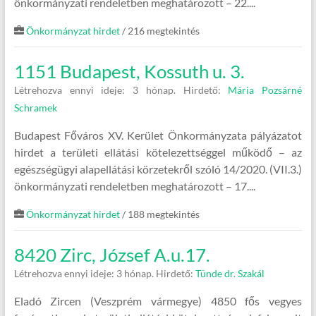
önkormányzati rendeletben meghatározott – 22....
Önkormányzat hirdet
/ 216 megtekintés
1151 Budapest, Kossuth u. 3.
Létrehozva ennyi ideje: 3 hónap.
Hirdető:
Mária Pozsárné
Schramek
Budapest Főváros XV. Kerület Önkormányzata pályázatot
hirdet a területi ellátási kötelezettséggel működő – az
egészségügyi alapellátási körzetekről szóló 14/2020. (VII.3.)
önkormányzati rendeletben meghatározott – 17....
Önkormányzat hirdet
/ 188 megtekintés
8420 Zirc, József A.u.17.
Létrehozva ennyi ideje: 3 hónap.
Hirdető:
Tünde dr. Szakál
Eladó Zircen (Veszprém vármegye) 4850 fős vegyes