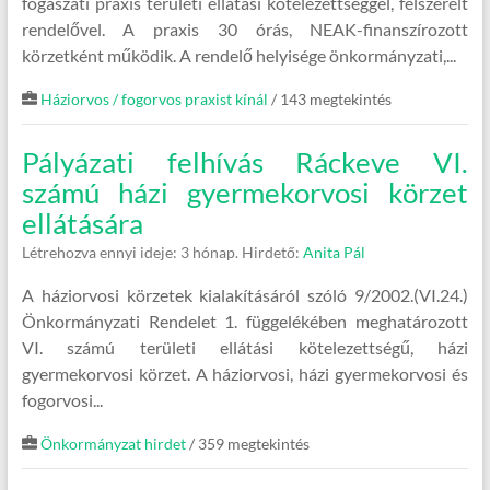
fogászati praxis területi ellátási kötelezettséggel, felszerelt
rendelővel. A praxis 30 órás, NEAK-finanszírozott
körzetként működik. A rendelő helyisége önkormányzati,...
Háziorvos / fogorvos praxist kínál
/ 143 megtekintés
Pályázati felhívás Ráckeve VI.
számú házi gyermekorvosi körzet
ellátására
Létrehozva ennyi ideje: 3 hónap.
Hirdető:
Anita Pál
A háziorvosi körzetek kialakításáról szóló 9/2002.(VI.24.)
Önkormányzati Rendelet 1. függelékében meghatározott
VI. számú területi ellátási kötelezettségű, házi
gyermekorvosi körzet. A háziorvosi, házi gyermekorvosi és
fogorvosi...
Önkormányzat hirdet
/ 359 megtekintés