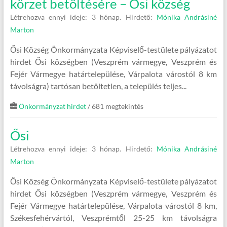
körzet betöltésére – Ősi község
Létrehozva ennyi ideje: 3 hónap.
Hirdető:
Mónika Andrásiné
Marton
Ősi Község Önkormányzata Képviselő-testülete pályázatot
hirdet Ősi községben (Veszprém vármegye, Veszprém és
Fejér Vármegye határtelepülése, Várpalota várostól 8 km
távolságra) tartósan betöltetlen, a település teljes...
Önkormányzat hirdet
/ 681 megtekintés
Ősi
Létrehozva ennyi ideje: 3 hónap.
Hirdető:
Mónika Andrásiné
Marton
Ősi Község Önkormányzata Képviselő-testülete pályázatot
hirdet Ősi községben (Veszprém vármegye, Veszprém és
Fejér Vármegye határtelepülése, Várpalota várostól 8 km,
Székesfehérvártól, Veszprémtől 25-25 km távolságra