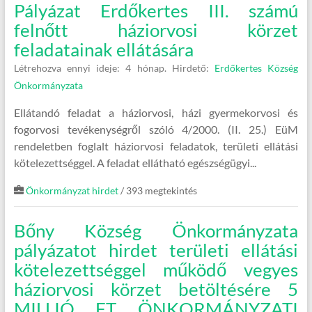
Pályázat Erdőkertes III. számú
felnőtt háziorvosi körzet
feladatainak ellátására
Létrehozva ennyi ideje: 4 hónap.
Hirdető:
Erdőkertes Község
Önkormányzata
Ellátandó feladat a háziorvosi, házi gyermekorvosi és
fogorvosi tevékenységről szóló 4/2000. (II. 25.) EüM
rendeletben foglalt háziorvosi feladatok, területi ellátási
kötelezettséggel. A feladat ellátható egészségügyi...
Önkormányzat hirdet
/ 393 megtekintés
Bőny Község Önkormányzata
pályázatot hirdet területi ellátási
kötelezettséggel működő vegyes
háziorvosi körzet betöltésére 5
MILLIÓ FT ÖNKORMÁNYZATI