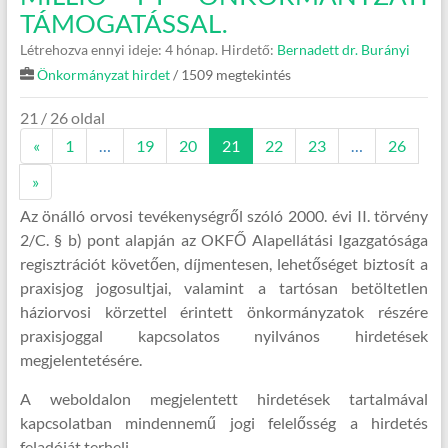
TÁMOGATÁSSAL.
Létrehozva ennyi ideje: 4 hónap.
Hirdető:
Bernadett dr. Burányi
Önkormányzat hirdet
/ 1509 megtekintés
21 / 26 oldal
«
1
…
19
20
21
22
23
…
26
»
Az önálló orvosi tevékenységről szóló 2000. évi II. törvény
2/C. § b) pont alapján az OKFŐ Alapellátási Igazgatósága
regisztrációt követően, díjmentesen, lehetőséget biztosít a
praxisjog jogosultjai, valamint a tartósan betöltetlen
háziorvosi körzettel érintett önkormányzatok részére
praxisjoggal kapcsolatos nyilvános hirdetések
megjelentetésére.
A weboldalon megjelentett hirdetések tartalmával
kapcsolatban mindennemű jogi felelősség a hirdetés
feladóját terheli.