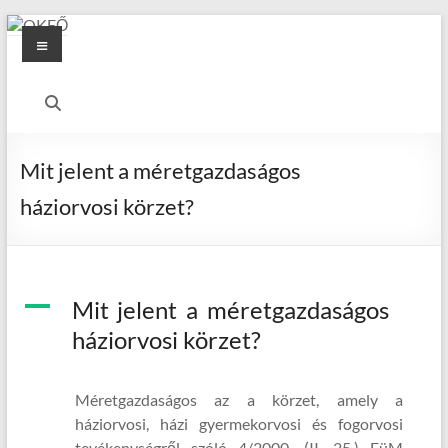
Skip
Menu
to
content
OKFŐ
Alapellátási
Igazgatóság
Mit jelent a méretgazdaságos
háziorvosi körzet?
A
Mit jelent a méretgazdaságos
háziorvosi körzet?
Méretgazdaságos az a körzet, amely a
háziorvosi, házi gyermekorvosi és fogorvosi
tevékenységről szóló 4/2000. (II. 25.) EüM