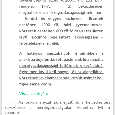
rendelet 17/A. § (2) bekezdésében
meghatározott méretgazdaságossági minimum
–
felnőtt és vegyes háziorvosi körzetek
esetében 1200 fő, házi gyermekorvosi
körzetek esetében 600 fő földrajzi területen
lévő lakcímre bejelentett lakosságszám
–
feltételeknek megfelel.
A hatályos jogszabályok értelmében a
praxisba bejelentkezett páciensek létszámát a
méretgazdaságossági feltételek vizsgálatánál
figyelmen kívül kell hagyni, és az alapellátási
körzetben lakcímmel rendelkezők számát kell
figyelembe venni.
Vissza a tetejére
←
Az önkormányzatnak megszűnik a helyettesítési
szerződése a méretgazdaságtalan körzetre. Mi a
teendő?