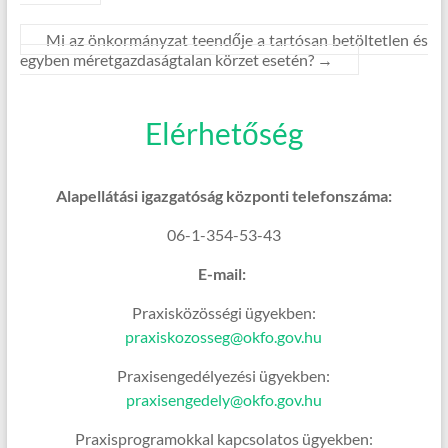
Mi az önkormányzat teendője a tartósan betöltetlen és
egyben méretgazdaságtalan körzet esetén?
→
Elérhetőség
Alapellátási igazgatóság központi telefonszáma:
06-1-354-53-43
E-mail:
Praxisközösségi ügyekben:
praxiskozosseg@okfo.gov.hu
Praxisengedélyezési ügyekben:
praxisengedely@okfo.gov.hu
Praxisprogramokkal kapcsolatos ügyekben: