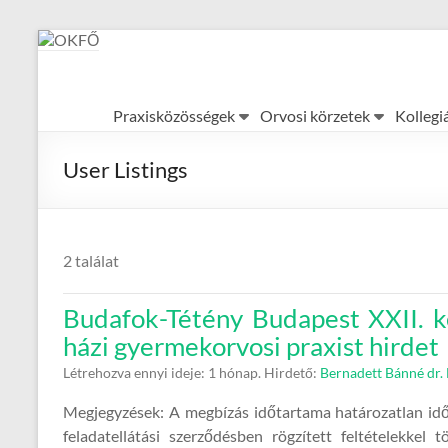
Skip
to
content
OKFŐ
Praxisközösségek
Orvosi körzetek
Kollegi
Alapellátási
Igazgatóság
User Listings
2 találat
Budafok-Tétény Budapest XXII. 
házi gyermekorvosi praxist hirdet
Létrehozva ennyi ideje: 1 hónap.
Hirdető:
Bernadett Bánné dr. 
Megjegyzések: A megbízás időtartama határozatlan időr
feladatellátási szerződésben rögzített feltételekkel 