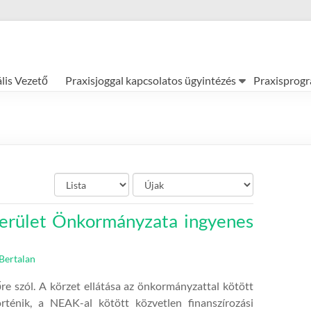
ális Vezető
Praxisjoggal kapcsolatos ügyintézés
Praxisprog
kerület Önkormányzata ingyenes
Bertalan
e szól. A körzet ellátása az önkormányzattal kötött
történik, a NEAK-al kötött közvetlen finanszírozási