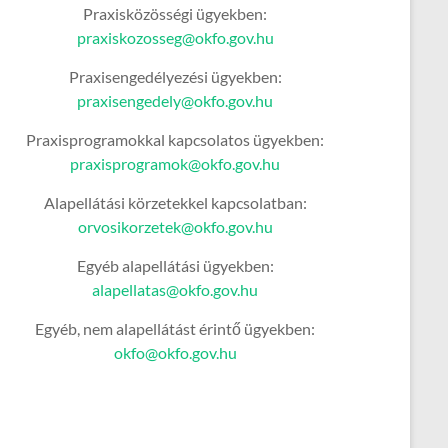
Praxisközösségi ügyekben:
praxiskozosseg@okfo.gov.hu
Praxisengedélyezési ügyekben:
praxisengedely@okfo.gov.hu
Praxisprogramokkal kapcsolatos ügyekben:
praxisprogramok@okfo.gov.hu
Alapellátási körzetekkel kapcsolatban:
orvosikorzetek@okfo.gov.hu
Egyéb alapellátási ügyekben:
alapellatas@okfo.gov.hu
Egyéb, nem alapellátást érintő ügyekben:
okfo@okfo.gov.hu