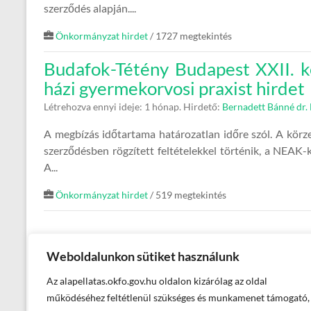
szerződés alapján....
Önkormányzat hirdet
/ 1727 megtekintés
Budafok-Tétény Budapest XXII. 
házi gyermekorvosi praxist hirdet
Létrehozva ennyi ideje: 1 hónap.
Hirdető:
Bernadett Bánné dr. 
A megbízás időtartama határozatlan időre szól. A körze
szerződésben rögzített feltételekkel történik, a NEAK-k
A...
Önkormányzat hirdet
/ 519 megtekintés
Weboldalunkon sütiket használunk
Az alapellatas.okfo.gov.hu oldalon kizárólag az oldal
működéséhez feltétlenül szükséges és munkamenet támogató,