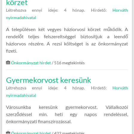
körzet
Létrehozva ennyi ideje: 4 hónap.
Hirdető:
Horváth
nyirmadahivatal
A településen két vegyes háziorvosi körzet működik. A
rendelőt teljes felszereltséggel biztosítjuk a leendő
háziorvos részére. A rezsi költséget is az önkormányzat
fizeti.
Önkormányzat hirdet
/ 516 megtekintés
Gyermekorvost keresünk
Létrehozva ennyi ideje: 4 hónap.
Hirdető:
Horváth
nyirmadahivatal
Városunkba keresünk gyermekorvost. Vállalkozói
szerződéssel min. heti egy napos rendeléssel,
önkormányzati finanszírozással.
Önkormányzat hirdet
/ 422 megtekintés