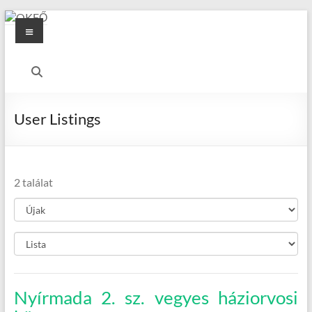
Skip
Menu
to
content
OKFŐ
Alapellátási
Igazgatóság
User Listings
2 találat
Nyírmada 2. sz. vegyes háziorvosi