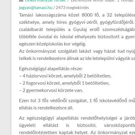
Önkormányzat hirdet
/
Létrehozva ennyi ideje: 1 hónap.
jegyzo@tamasi.hu
/ 2473 megtekintés
Tamási lakosságszáma közel 8000 fő, a 32 települése
székhelye, amely híres gyógyví-zéről, gyógyfürdőjéről.
családbarát település a Gyulaj erdő szomszédságába
többféle óvodai és iskolai elhelyezés biztosított a gy
egészen középiskolás kor végéig.
Az önkormányzat szolgálati lakást vagy házat tud nyújt
telkek is rendelkezésre állnak az ide letelepülni vágyók 
Egészségügyi alapellátás része:
– 4 háziorvosi körzet, amelyből 2 betöltetlen,
– 2 fogorvosi körzet, amelyből 1 betöltetlen,
– 2 gyermekorvosi körzete van.
Ezen túl 3 fős védőnői szolgálat, 1 fő iskolavédőnő mű
ellátás is rendelkezésre áll.
Az egészségügyi alapellátás rendelőhelyiségei a járób
ügyeleti ellátást is biztosító, városközpont
rendelőintézetben kaptak helyet. Az önkormányzat ez