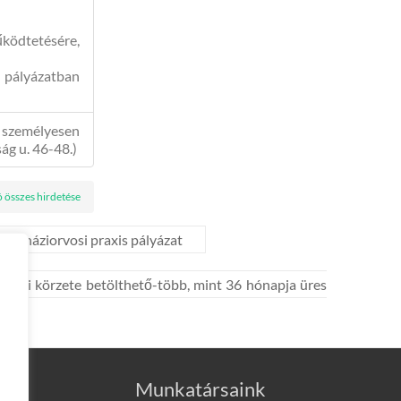
űködtetésére,
 pályázatban
 személyesen
ág u. 46-48.)
ó összes hirdetése
yes) háziorvosi praxis pályázat
vosi körzete betölthető-több, mint 36 hónapja üres
Munkatársaink