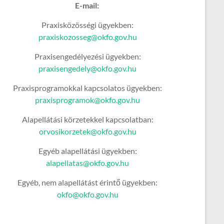
E-mail:
Praxisközösségi ügyekben:
praxiskozosseg@okfo.gov.hu
Praxisengedélyezési ügyekben:
praxisengedely@okfo.gov.hu
Praxisprogramokkal kapcsolatos ügyekben:
praxisprogramok@okfo.gov.hu
Alapellátási körzetekkel kapcsolatban:
orvosikorzetek@okfo.gov.hu
Egyéb alapellátási ügyekben:
alapellatas@okfo.gov.hu
Egyéb, nem alapellátást érintő ügyekben:
okfo@okfo.gov.hu