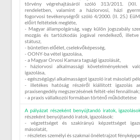
törvény végrehajtásáról szóló 313/2011. (XII.
rendeletben, valamint a háziorvosi, házi gyer
fogorvosi tevékenységről szóló 4/2000. (II. 25.) Eü
előírt feltételek megléte,
- Magyar állampolgárság, vagy külön jogszabály sze
mozgás és tartózkodás jogával rendelkező, illetve
státusz,
- büntetlen előélet, cselekvőképesség,
- OONY-ba vétel igazolása,
- a Magyar Orvosi Kamara tagsági igazolását,
- háziorvosi alkalmassági követelményeknek val
igazolása,
- egészségügyi alkalmasságot igazoló irat másolati pé
- illetékes hatóság részéről kiállított igazolás 
praxisengedély megszerzésének feltét-elei fennállnak;
- a praxis vállalkozói formában történő működtetése
A pályázat részeként benyújtandó iratok, igazoláso
részeként benyújtandó iratok, igazolások:
- végzettséget és szakirányú képzettséget igaz
másolatát,
- részletes személyi és szakmai önéletrajzot fényképpe