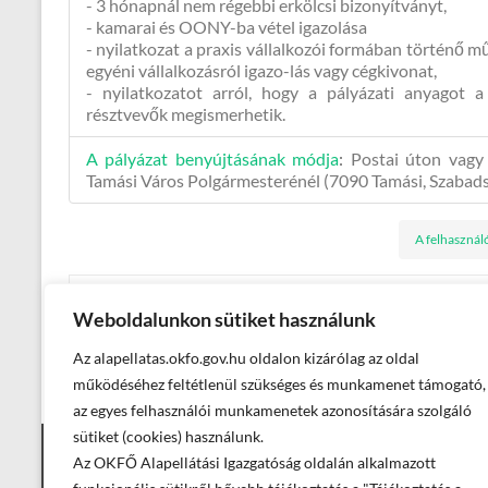
- 3 hónapnál nem régebbi erkölcsi bizonyítványt,
- kamarai és OONY-ba vétel igazolása
- nyilatkozat a praxis vállalkozói formában történő m
egyéni vállalkozásról igazo-lás vagy cégkivonat,
- nyilatkozatot arról, hogy a pályázati anyagot a
résztvevők megismerhetik.
A pályázat benyújtásának módja
:
Postai úton vagy
Tamási Város Polgármesterénél (7090 Tamási, Szabads
A felhasznál
←
Szil, újonnan kialakítandó felnőtt és gyermek (veg
Weboldalunkon sütiket használunk
Tamási Város Önkormányzata II. számú vegyes fogor
Az alapellatas.okfo.gov.hu oldalon kizárólag az oldal
praxis
→
működéséhez feltétlenül szükséges és munkamenet támogató,
az egyes felhasználói munkamenetek azonosítására szolgáló
sütiket (cookies) használunk.
Az OKFŐ Alapellátási Igazgatóság oldalán alkalmazott
Elérhetőségek