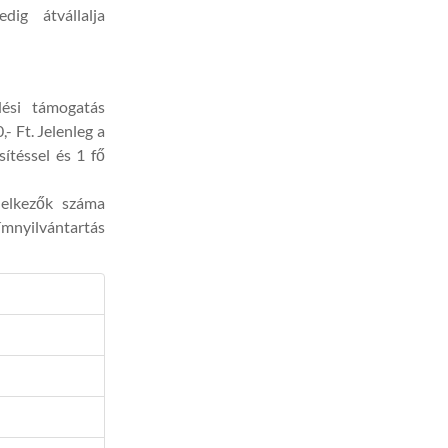
dig átvállalja
dési támogatás
- Ft. Jelenleg a
sítéssel és 1 fő
delkezők száma
ímnyilvántartás