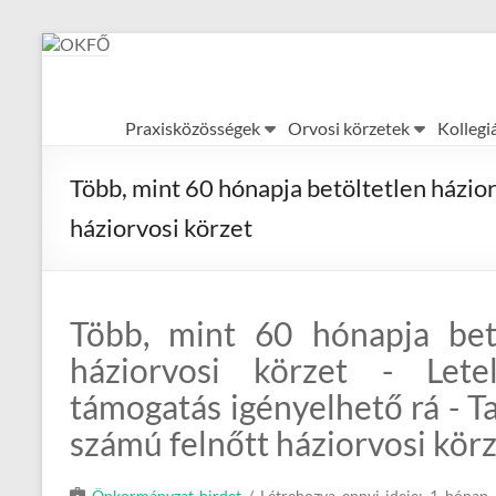
Skip
to
content
OKFŐ
Praxisközösségek
Orvosi körzetek
Kollegi
Alapellátási
Igazgatóság
Több, mint 60 hónapja betöltetlen házior
háziorvosi körzet
Több, mint 60 hónapja bet
háziorvosi körzet - Letel
támogatás igényelhető rá - Ta
számú felnőtt háziorvosi kör