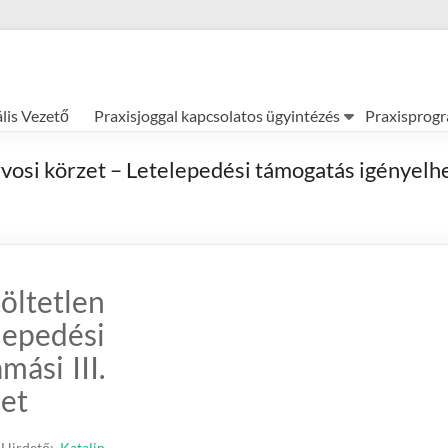
ális Vezető
Praxisjoggal kapcsolatos ügyintézés
Praxisprog
vosi körzet – Letelepedési támogatás igényelhet
öltetlen
epedési
mási III.
zet