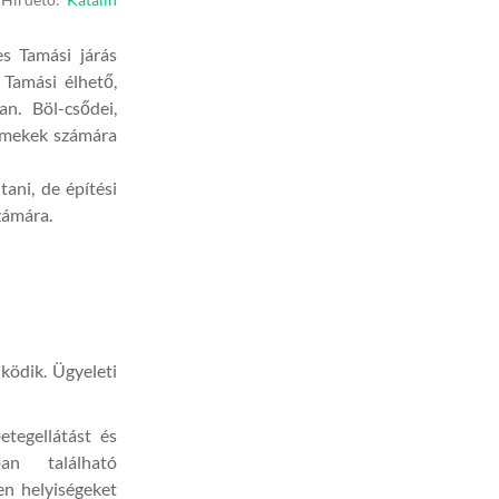
Hirdető:
Katalin
s Tamási járás
 Tamási élhető,
n. Böl-csődei,
ermekek számára
ani, de építési
számára.
ködik. Ügyeleti
etegellátást és
ban található
en helyiségeket