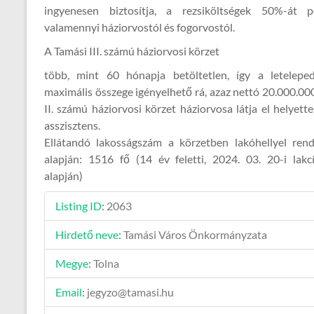
ingyenesen biztosítja, a rezsiköltségek 50%-át pe
valamennyi háziorvostól és fogorvostól.
A Tamási III. számú háziorvosi körzet
több, mint 60 hónapja betöltetlen, így a letelepe
maximális összege igényelhető rá, azaz nettó 20.000.000,
II. számú háziorvosi körzet háziorvosa látja el helyette
asszisztens.
Ellátandó lakosságszám a körzetben lakóhellyel ren
alapján: 1516 fő (14 év feletti, 2024. 03. 20-i lakc
alapján)
Listing ID
:
2063
Hirdető neve
:
Tamási Város Önkormányzata
Megye
:
Tolna
Email
:
jegyzo@tamasi.hu