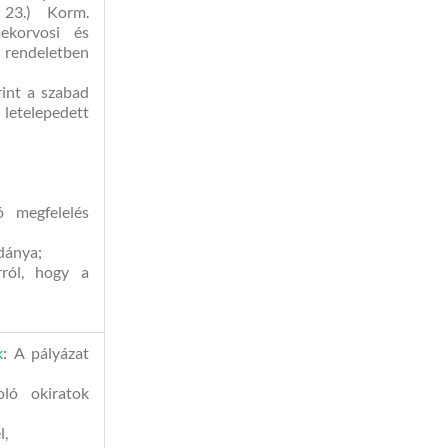
 23.) Korm.
mekorvosi és
M rendeletben
rint a szabad
 letelepedett
ó megfelelés
ldánya;
arról, hogy a
k
:
A pályázat
oló okiratok
l,