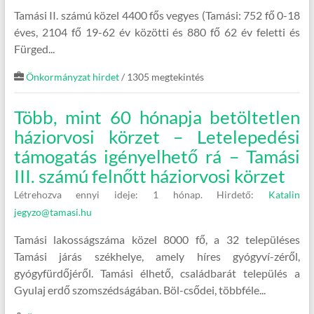
Tamási II. számú közel 4400 fős vegyes (Tamási: 752 fő 0-18
éves, 2104 fő 19-62 év közötti és 880 fő 62 év feletti és
Fürged...
Önkormányzat hirdet
/ 1305 megtekintés
Több, mint 60 hónapja betöltetlen
háziorvosi körzet – Letelepedési
támogatás igényelhető rá – Tamási
III. számú felnőtt háziorvosi körzet
Létrehozva ennyi ideje: 1 hónap.
Hirdető:
Katalin
jegyzo@tamasi.hu
Tamási lakosságszáma közel 8000 fő, a 32 településes
Tamási járás székhelye, amely híres gyógyví-zéről,
gyógyfürdőjéről. Tamási élhető, családbarát település a
Gyulaj erdő szomszédságában. Böl-csődei, többféle...