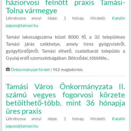
háziorvosi felnőtt praxis Tamási-
Tolna vármegye
Létrehozva ennyi ideje: 1 hónap.
Hirdető:
Katalin
jegyzo@tamasi.hu
Tamási lakosságszáma közel 8000 fő, a 32 településes
Tamási járás székhelye, amely híres gyógyvízéről,
gyógyfürdőjéről. Tamási élhető, családbarát település a
Gyulaj erdő szomszédságában. Bölcsődei, többféle...
Önkormányzat hirdet
/ 962 megtekintés
Tamási Város Önkormányzata II.
számú vegyes fogorvosi körzete
betölthető-több, mint 36 hónapja
üres praxis
Létrehozva ennyi ideje: 1 hónap.
Hirdető:
Katalin
jegyzo@tamasi.hu