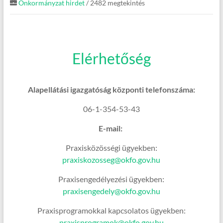
Önkormányzat hirdet
/ 2482 megtekintés
Elérhetőség
Alapellátási igazgatóság központi telefonszáma:
06-1-354-53-43
E-mail:
Praxisközösségi ügyekben:
praxiskozosseg@okfo.gov.hu
Praxisengedélyezési ügyekben:
praxisengedely@okfo.gov.hu
Praxisprogramokkal kapcsolatos ügyekben:
praxisprogramok@okfo.gov.hu