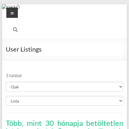
Skip
Menu
to
content
OKFŐ
Alapellátási
Igazgatóság
User Listings
3 találat
Több, mint 30 hónapja betöltetlen