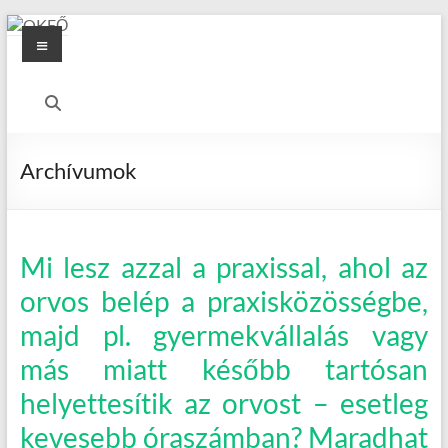
Skip
Menu
to
content
OKFŐ
Alapellátási
Igazgatóság
Archívumok
Mi lesz azzal a praxissal, ahol az
orvos belép a praxisközösségbe,
majd pl. gyermekvállalás vagy
más miatt később tartósan
helyettesítik az orvost – esetleg
kevesebb óraszámban? Maradhat