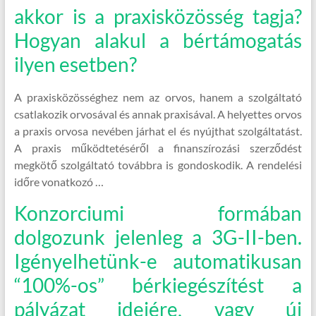
akkor is a praxisközösség tagja?
Hogyan alakul a bértámogatás
ilyen esetben?
A praxisközösséghez nem az orvos, hanem a szolgáltató
csatlakozik orvosával és annak praxisával. A helyettes orvos
a praxis orvosa nevében járhat el és nyújthat szolgáltatást.
A praxis működtetéséről a finanszírozási szerződést
megkötő szolgáltató továbbra is gondoskodik. A rendelési
időre vonatkozó …
Konzorciumi formában
dolgozunk jelenleg a 3G-II-ben.
Igényelhetünk-e automatikusan
“100%-os” bérkiegészítést a
pályázat idejére, vagy új