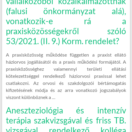
vállalkozóból közalkalmazottnak
(falusi önkormányzat alá),
vonatkozik-e rá a
praxisközösségekről szóló
53/2021. (II. 9.) Korm. rendelet?
A praxisközösség működése független a praxist ellátó
háziorvos jogállásától és a praxis működési formájától. A
praxisközösséghez valamennyi területi ellátási
kötelezettséggel rendelkező háziorvosi praxissal lehet
csatlakozni. Az orvosi és szakdolgozói bértámogatás
kifizetésének módja és az arra vonatkozó jogszabályok
viszont különböznek a …
Aneszteziológia és intenzív
terápia szakvizsgával és friss TB.
vizsgával rendelkező kolléga