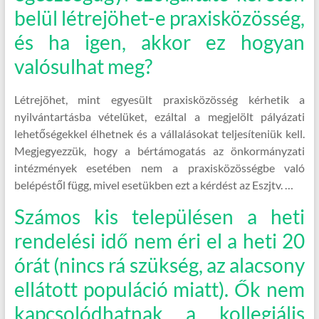
belül létrejöhet-e praxisközösség,
és ha igen, akkor ez hogyan
valósulhat meg?
Létrejöhet, mint egyesült praxisközösség kérhetik a
nyilvántartásba vételüket, ezáltal a megjelölt pályázati
lehetőségekkel élhetnek és a vállalásokat teljesíteniük kell.
Megjegyezzük, hogy a bértámogatás az önkormányzati
intézmények esetében nem a praxisközösségbe való
belépéstől függ, mivel esetükben ezt a kérdést az Eszjtv. …
Számos kis településen a heti
rendelési idő nem éri el a heti 20
órát (nincs rá szükség, az alacsony
ellátott populáció miatt). Ők nem
kapcsolódhatnak a kollegiális